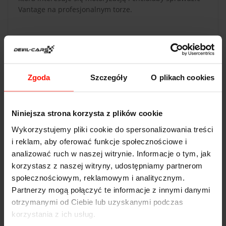
Vantage na profesjonalnym torze.
Zgoda
Szczegóły
O plikach cookies
DANE TECHNICZNE
Aston Martin Vantage
Niniejsza strona korzysta z plików cookie
Przyspieszenie:
4,7
s do 100 km/h
Wykorzystujemy pliki cookie do spersonalizowania treści
i reklam, aby oferować funkcje społecznościowe i
Prędkość max:
290
km/h
analizować ruch w naszej witrynie. Informacje o tym, jak
korzystasz z naszej witryny, udostępniamy partnerom
Moc:
426
KM
społecznościowym, reklamowym i analitycznym.
Waga:
1920
kg
Partnerzy mogą połączyć te informacje z innymi danymi
otrzymanymi od Ciebie lub uzyskanymi podczas
Napęd:
tył
korzystania z ich usług.
Pojemność:
4.8 l