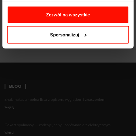
Skrzynia biegów:
6-biegowa
Zezwól na wszystkie
Spersonalizuj
BLOG
Znaki nakazu - pełna lista z opisem, wyglądem i znaczeniem
Więcej
Gokart spalinowy — rodzaje, ceny i porównanie z elektrycznym
Więcej