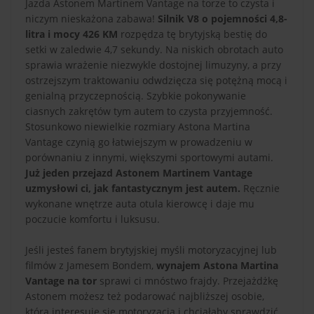
Jazda Astonem Martinem Vantage na torze to czysta i
niczym nieskażona zabawa!
Silnik V8 o pojemności 4,8-
litra i mocy 426 KM
rozpędza tę brytyjską bestię do
setki w zaledwie 4,7 sekundy. Na niskich obrotach auto
sprawia wrażenie niezwykle dostojnej limuzyny, a przy
ostrzejszym traktowaniu odwdzięcza się potężną mocą i
genialną przyczepnością. Szybkie pokonywanie
ciasnych zakrętów tym autem to czysta przyjemność.
Stosunkowo niewielkie rozmiary Astona Martina
Vantage czynią go łatwiejszym w prowadzeniu w
porównaniu z innymi, większymi sportowymi autami.
Już jeden przejazd Astonem Martinem Vantage
uzmysłowi ci, jak fantastycznym jest autem.
Ręcznie
wykonane wnętrze auta otula kierowcę i daje mu
poczucie komfortu i luksusu.
Jeśli jesteś fanem brytyjskiej myśli motoryzacyjnej lub
filmów z Jamesem Bondem,
wynajem Astona Martina
Vantage na tor
sprawi ci mnóstwo frajdy. Przejażdżkę
Astonem możesz też podarować najbliższej osobie,
która interesuje się motoryzacją i chciałaby sprawdzić