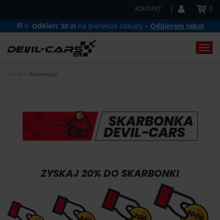
KONTAKT
0
🏁🔆
Odbierz 30 zł
na pierwsze zakupy »
Odbieram rabat
Togg
navi
Home
Rezerwacje
ZYSKAJ 20% DO SKARBONKI