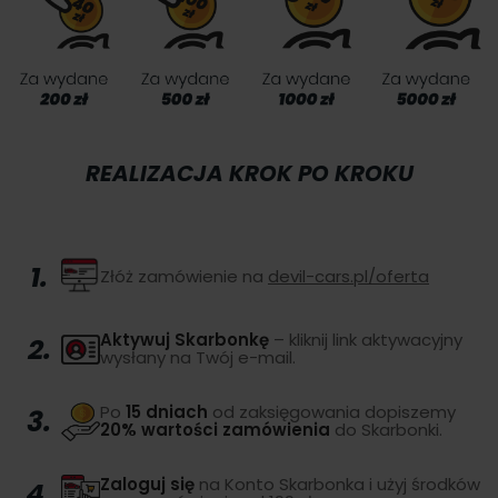
REALIZACJA KROK PO KROKU
1.
Złóż zamówienie na
devil-cars.pl/oferta
Aktywuj Skarbonkę
– kliknij link aktywacyjny
2.
wysłany na Twój e-mail.
Po
15 dniach
od zaksięgowania dopiszemy
3.
20% wartości zamówienia
do Skarbonki.
Zaloguj się
na Konto Skarbonka i użyj środków
4.