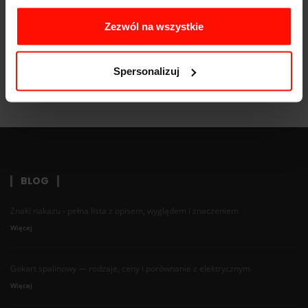
Zezwól na wszystkie
Spersonalizuj
BLOG
Znaki nakazu - pełna lista z opisem, wyglądem i znaczeniem
Więcej
Gokart spalinowy — rodzaje, ceny i porównanie z elektrycznym
Więcej