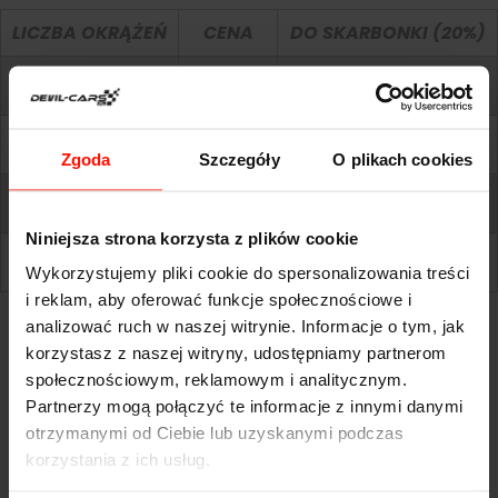
LICZBA OKRĄŻEŃ
CENA
DO SKARBONKI (20%)
1
469 zł
93,80 zł
2
799 zł
159,80 zł
Zgoda
Szczegóły
O plikach cookies
3
1129 zł
225,80 zł
Niniejsza strona korzysta z plików cookie
4
1459 zł
291,80 zł
Wykorzystujemy pliki cookie do spersonalizowania treści
i reklam, aby oferować funkcje społecznościowe i
analizować ruch w naszej witrynie. Informacje o tym, jak
korzystasz z naszej witryny, udostępniamy partnerom
społecznościowym, reklamowym i analitycznym.
Partnerzy mogą połączyć te informacje z innymi danymi
otrzymanymi od Ciebie lub uzyskanymi podczas
korzystania z ich usług.