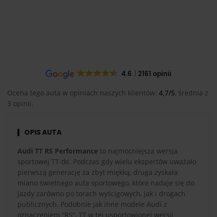
4.6
2161 opinii
Ocena tego auta w opiniach naszych klientów:
4,7/5
, średnia z
3 opinii.
OPIS AUTA
Audi TT RS Performance
to najmocniejsza wersja
sportowej TT-tki. Podczas gdy wielu ekspertów uważało
pierwszą generację za zbyt miękką, druga zyskała
miano świetnego auta sportowego, które nadaje się do
jazdy zarówno po torach wyścigowych, jak i drogach
publicznych. Podobnie jak inne modele Audi z
oznaczeniem “RS”, TT w tej usportowionej wersji