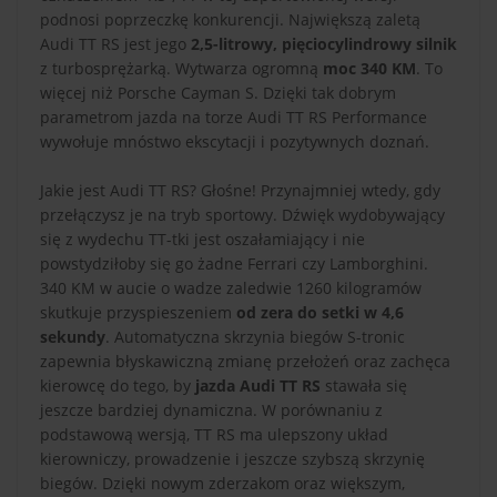
podnosi poprzeczkę konkurencji. Największą zaletą
Audi TT RS jest jego
2,5-litrowy, pięciocylindrowy silnik
z turbosprężarką. Wytwarza ogromną
moc 340 KM
. To
więcej niż Porsche Cayman S. Dzięki tak dobrym
parametrom jazda na torze Audi TT RS Performance
wywołuje mnóstwo ekscytacji i pozytywnych doznań.
Jakie jest Audi TT RS? Głośne! Przynajmniej wtedy, gdy
przełączysz je na tryb sportowy. Dźwięk wydobywający
się z wydechu TT-tki jest oszałamiający i nie
powstydziłoby się go żadne Ferrari czy Lamborghini.
340 KM w aucie o wadze zaledwie 1260 kilogramów
skutkuje przyspieszeniem
od zera do setki w 4,6
sekundy
. Automatyczna skrzynia biegów S-tronic
zapewnia błyskawiczną zmianę przełożeń oraz zachęca
kierowcę do tego, by
jazda Audi TT RS
stawała się
jeszcze bardziej dynamiczna. W porównaniu z
podstawową wersją, TT RS ma ulepszony układ
kierowniczy, prowadzenie i jeszcze szybszą skrzynię
biegów. Dzięki nowym zderzakom oraz większym,