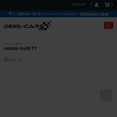
KONTAKT
0
🏁🔆
Odbierz 30 zł
na pierwsze zakupy »
Odbieram rabat
Togg
navi
Home
Auto
Jazda Audi TT