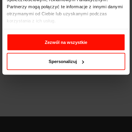
Partnerzy mogą połączyć te informacje z innymi danymi
Prędkość max:
260
km/h
otrzymanymi od Ciebie lub uzyskanymi podczas
korzystania z ich usług.
Moc:
340
KM
Waga:
1260
kg
Zezwól na wszystkie
Napęd:
przód
Pojemność:
2.5 l
Spersonalizuj
Skrzynia biegów:
automatyczna