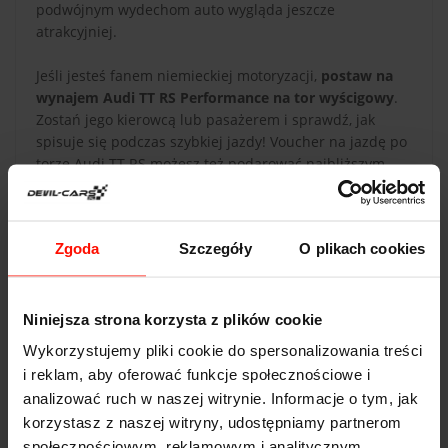
podwójnym wydechom auto wygląda jeszcze
atrakcyjniej.
Jeśli jesteś fanem niemieckiej motoryzacji,
postaw na
wynajem Audi TT RS Performance na tor wyścigowy
.
Zostań jego kierowcą lub pasażerem i sprawdź, jak
spisuje się podczas szybkiej jazdy! Voucher na jazdę po
torze Audi TT RS możesz też podarować najbliższym -
będzie to wspaniały prezent dla każdego, niezależnie
od wieku i płci.
Zgoda
Szczegóły
O plikach cookies
Niniejsza strona korzysta z plików cookie
Wykorzystujemy pliki cookie do spersonalizowania treści
DANE TECHNICZNE
i reklam, aby oferować funkcje społecznościowe i
analizować ruch w naszej witrynie. Informacje o tym, jak
Audi TT
korzystasz z naszej witryny, udostępniamy partnerom
Przyspieszenie:
4.6
s do 100 km/h
społecznościowym, reklamowym i analitycznym.