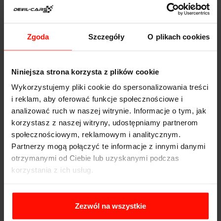
DANE TECHNICZNE
Ferrari F8 Tributo
Zgoda
Szczegóły
O plikach cookies
Przyspieszenie:
2.9
s do 100 km/h
Prędkość max:
340
km/h
Niniejsza strona korzysta z plików cookie
Moc:
710
KM
Wykorzystujemy pliki cookie do spersonalizowania treści
i reklam, aby oferować funkcje społecznościowe i
Waga:
1435
kg
analizować ruch w naszej witrynie. Informacje o tym, jak
Napęd:
korzystasz z naszej witryny, udostępniamy partnerom
społecznościowym, reklamowym i analitycznym.
Pojemność:
3.9 l
Partnerzy mogą połączyć te informacje z innymi danymi
Skrzynia biegów:
otrzymanymi od Ciebie lub uzyskanymi podczas
korzystania z ich usług.
Zezwól na wszystkie