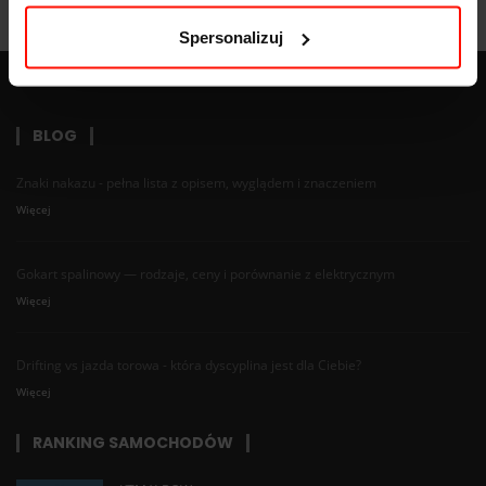
Spersonalizuj
BLOG
Znaki nakazu - pełna lista z opisem, wyglądem i znaczeniem
Więcej
Gokart spalinowy — rodzaje, ceny i porównanie z elektrycznym
Więcej
Drifting vs jazda torowa - która dyscyplina jest dla Ciebie?
Więcej
RANKING SAMOCHODÓW