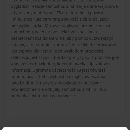
wygładzić reakcje samochodu na twoje dane wejściowe,
a tym samym utrzymać F8 na - lub nieco powyżej -
limitu. Inspiruje ogromną pewność siebie do jazdy
niezwykle ciężko. Możesz zwiększyć bezpieczeństwo
samochodu, wiedząc, że elektroniczna siatka
bezpieczeństwa działa w tle, aby pomóc Ci zwiększyć
zabawę, a nie umniejszać wrażenia. Układ kierowniczy
jest typowy dla Ferrari pod względem prędkości i
kalibracji; jest szybki i bardzo precyzyjny, a podczas gdy
waga jest odpowiednia, koło nie przekazuje zalewu
informacji. Ogromna użyteczność F8 jest również
imponująca, a tryb „wyboistej drogi” zawieszenia
łagodzi tłumiki na tyle, aby pęknięte i nierówne
powierzchnie nie odbijały samochodu od linii lub
uderzały zbyt mocno w podwozie.