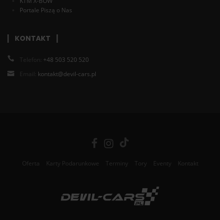
KTM X-BOW
Portale Piszą o Nas
KONTAKT
Telefon:
+48 503 520 520
Email:
kontakt@devil-cars.pl
Oferta
Karty Podarunkowe
Terminy
Tory
Eventy
Kontakt