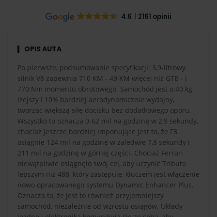
4.6
2161 opinii
OPIS AUTA
Po pierwsze, podsumowanie specyfikacji: 3,9-litrowy
silnik V8 zapewnia 710 KM - 49 KM więcej niż GTB - i
770 Nm momentu obrotowego. Samochód jest o 40 kg
lżejszy i 10% bardziej aerodynamicznie wydajny,
tworząc większą siłę docisku bez dodatkowego oporu.
Wszystko to oznacza 0-62 mil na godzinę w 2,9 sekundy,
chociaż jeszcze bardziej imponujące jest to, że F8
osiągnie 124 mil na godzinę w zaledwie 7,8 sekundy i
211 mil na godzinę w górnej części. Chociaż Ferrari
niewątpliwie osiągnęło swój cel, aby uczynić Tributo
lepszym niż 488, który zastępuje, kluczem jest włączenie
nowo opracowanego systemu Dynamic Enhancer Plus.
Oznacza to, że jest to również przyjemniejszy
samochód, niezależnie od wzrostu osiągów. Układy
jezdne i elektronika komunikują się ze sobą, aby