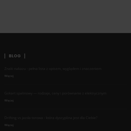
BLOG
Znaki nakazu - pełna lista z opisem, wyglądem i znaczeniem
Więcej
Gokart spalinowy — rodzaje, ceny i porównanie z elektrycznym
Więcej
Drifting vs jazda torowa - która dyscyplina jest dla Ciebie?
Więcej