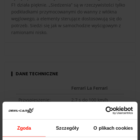
F1 działa pięknie. „Siedzenia” są w rzeczywistości tylko
podkładkami przymocowanymi do wanny z włókna
węglowego, a elementy sterujące dostosowują się do
potrzeb. Siedzi się jak w samochodzie wyścigowym z
ramionami nisko.
DANE TECHNICZNE
Ferrari La Ferrari
Przyspieszenie:
2.7
s do 100 km/h
Prędkość max:
350
km/h
Moc:
963
KM
Zgoda
Szczegóły
O plikach cookies
Waga:
1250
kg