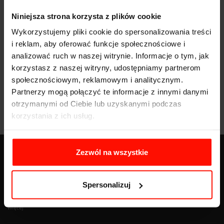
Napęd:
Niniejsza strona korzysta z plików cookie
Pojemność:
6.3 l
Wykorzystujemy pliki cookie do spersonalizowania treści
i reklam, aby oferować funkcje społecznościowe i
Skrzynia biegów:
analizować ruch w naszej witrynie. Informacje o tym, jak
korzystasz z naszej witryny, udostępniamy partnerom
społecznościowym, reklamowym i analitycznym.
Partnerzy mogą połączyć te informacje z innymi danymi
otrzymanymi od Ciebie lub uzyskanymi podczas
korzystania z ich usług.
Zezwól na wszystkie
BLOG
Spersonalizuj
Znaki nakazu - pełna lista z opisem, wyglądem i znaczeniem
Więcej