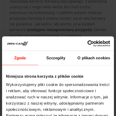
zawodowej karierze kierowcy wyścigowego. Z pewnością
ucieszy się z niego także każdy, kto choć trochę
interesuje się motoryzacją i szybkimi autami. Podczas
przejazdu Formułą 3 możesz wcielić się w rolę kierowcy
lub pasażera - jak wolisz. My wiemy, że w każdym
wariancie
przeżyjesz niezapomnianą przygodę
! Zamów
voucher na przejazd Formułą 3 i zrealizuj
motoryzacyjne marzenia!
Zgoda
Szczegóły
O plikach cookies
Niniejsza strona korzysta z plików cookie
DANE TECHNICZNE
Wykorzystujemy pliki cookie do spersonalizowania treści
i reklam, aby oferować funkcje społecznościowe i
Formuła 3
analizować ruch w naszej witrynie. Informacje o tym, jak
Przyspieszenie:
3.2
s do 100 km/h
korzystasz z naszej witryny, udostępniamy partnerom
społecznościowym, reklamowym i analitycznym.
Prędkość max:
250
km/h
Partnerzy mogą połączyć te informacje z innymi danymi