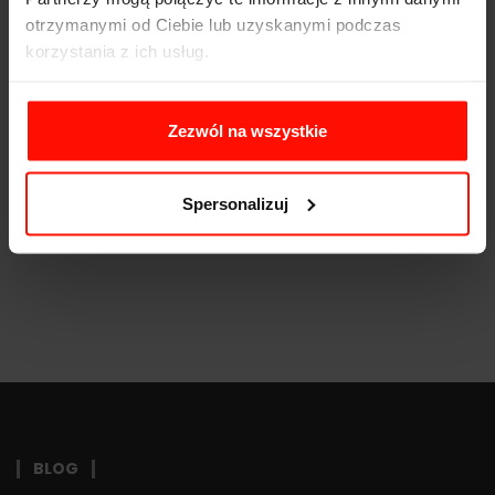
Moc:
210
KM
otrzymanymi od Ciebie lub uzyskanymi podczas
korzystania z ich usług.
Waga:
450
kg
Napęd:
tył
Zezwól na wszystkie
Pojemność:
1.8 l
Skrzynia biegów:
5-biegowa
Spersonalizuj
BLOG