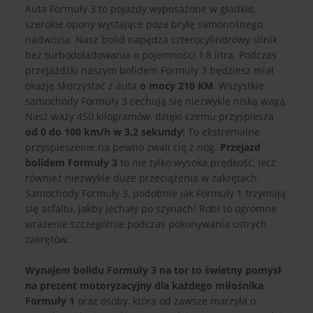
Auta Formuły 3 to pojazdy wyposażone w gładkie,
szerokie opony wystające poza bryłę samonośnego
nadwozia. Nasz bolid napędza czterocylindrowy silnik
bez turbodoładowania o pojemności 1,8 litra. Podczas
przejażdżki naszym bolidem Formuły 3 będziesz miał
okazję skorzystać z auta
o mocy 210 KM
. Wszystkie
samochody Formuły 3 cechują się niezwykle niską wagą.
Nasz waży 450 kilogramów, dzięki czemu przyspiesza
od 0 do 100 km/h w 3,2 sekundy
! To ekstremalne
przyspieszenie na pewno zwali cię z nóg.
Przejazd
bolidem Formuły 3
to nie tylko wysoka prędkość, lecz
również niezwykle duże przeciążenia w zakrętach.
Samochody Formuły 3, podobnie jak Formuły 1 trzymają
się asfaltu, jakby jechały po szynach! Robi to ogromne
wrażenie szczególnie podczas pokonywania ostrych
zakrętów.
Wynajem bolidu Formuły 3 na tor to świetny pomysł
na prezent motoryzacyjny dla każdego miłośnika
Formuły 1
oraz osoby, która od zawsze marzyła o