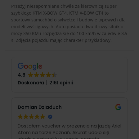
Przeżyj niezapomniane chwile za kierownicą super
szybkiego KTM X-BOW GT4. KTM X-BOW GT4 to
sportowy samochód o sylwetce i budowie typowych dla
modeli wyścigowych. Auto posiada dwulitrowy silnik o
mocy 350 KM i rozpędza się do 100 km/h w zaledwie 3,5
s. Zdjęcia pojazdu mając charakter przykładowy.
4.6
Doskonała
2161 opinii
Damian Dziaduch
Dostałem voucher w prezencie na jazdę Ariel
Atom na torze Poznań. Akurat udało się
idealnie wstrzelić w termin, pogoda