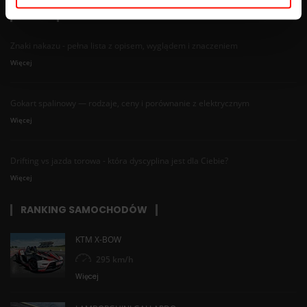
BLOG
Znaki nakazu - pełna lista z opisem, wyglądem i znaczeniem
Więcej
Gokart spalinowy — rodzaje, ceny i porównanie z elektrycznym
Więcej
Drifting vs jazda torowa - która dyscyplina jest dla Ciebie?
Więcej
RANKING SAMOCHODÓW
KTM X-BOW
295 km/h
Więcej