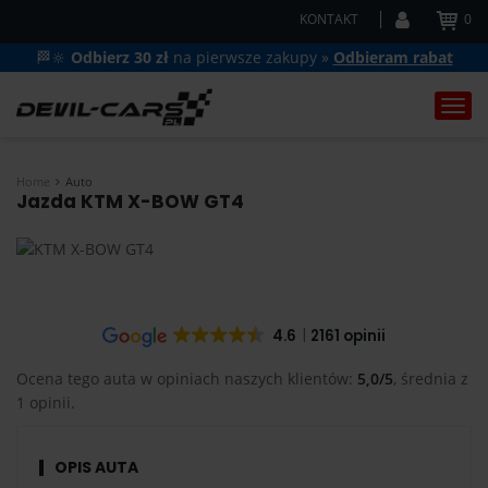
KONTAKT
0
🏁🔆
Odbierz 30 zł
na pierwsze zakupy »
Odbieram rabat
Togg
navi
Home
Auto
Jazda KTM X-BOW GT4
4.6
2161 opinii
Ocena tego auta w opiniach naszych klientów:
5,0/5
, średnia z
1 opinii.
OPIS AUTA