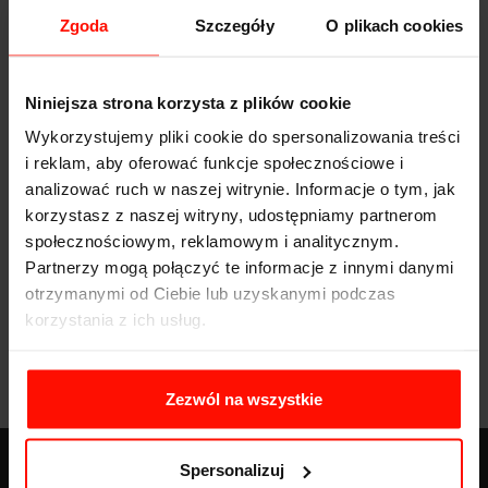
Zgoda
Szczegóły
O plikach cookies
Prędkość max:
350
km/h
Moc:
350
KM
Niniejsza strona korzysta z plików cookie
Waga:
950
kg
Wykorzystujemy pliki cookie do spersonalizowania treści
Napęd:
tylny
i reklam, aby oferować funkcje społecznościowe i
analizować ruch w naszej witrynie. Informacje o tym, jak
Pojemność:
2.0 l
korzystasz z naszej witryny, udostępniamy partnerom
Skrzynia biegów:
manualna
społecznościowym, reklamowym i analitycznym.
Partnerzy mogą połączyć te informacje z innymi danymi
otrzymanymi od Ciebie lub uzyskanymi podczas
korzystania z ich usług.
Zezwól na wszystkie
Spersonalizuj