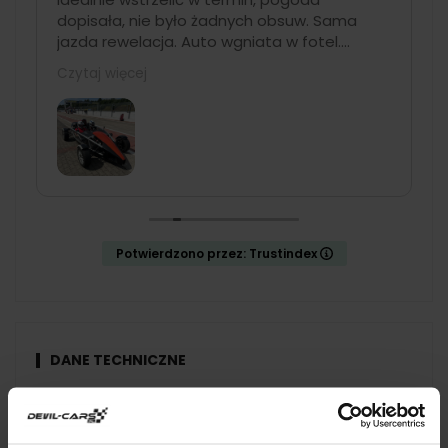
dopisała, nie było żadnych obsuw. Sama
jazda rewelacja. Auto wgniata w fotel.
Najlepsze auto z oferty. Organizacyjnie duży
Czytaj więcej
plus. Świetna komunikacja, bardzo dobra
organizacja na miejscu. Pracownicy bardzo
mili i pomocni. Mogę tylko polecić,
rewelacyjny prezent dla kogoś kto lubi
samochody 🙂
Potwierdzono przez: Trustindex
DANE TECHNICZNE
KTM X-BOW GT4
Przyspieszenie:
3.7
s do 100 km/h