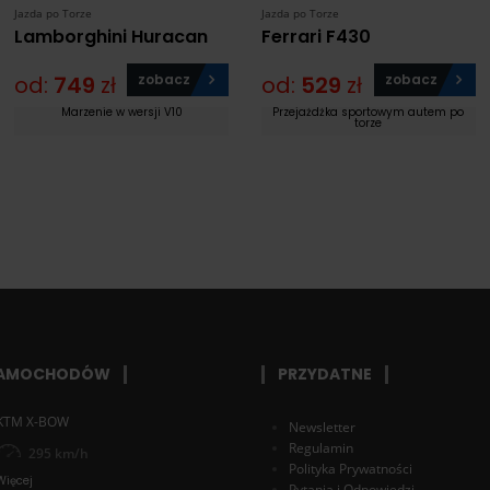
Jazda po Torze
Jazda po Torze
Lamborghini Huracan
Ferrari F430
od:
749
zł
zobacz
od:
529
zł
zobacz
Marzenie w wersji V10
Przejażdżka sportowym autem po
torze
SAMOCHODÓW
PRZYDATNE
KTM X-BOW
Newsletter
Regulamin
295 km/h
Polityka Prywatności
Więcej
Pytania i Odpowiedzi