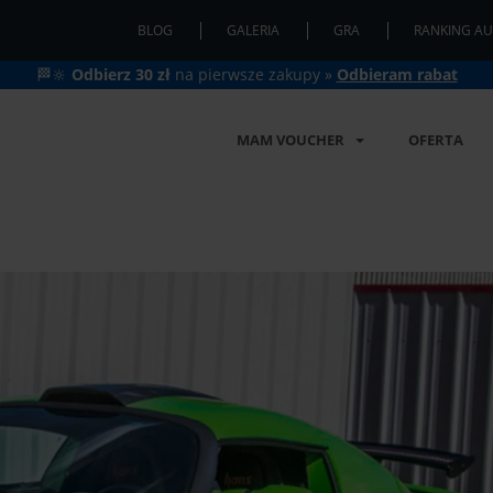
BLOG
GALERIA
GRA
RANKING AU
🏁🔆
Odbierz 30 zł
na pierwsze zakupy »
Odbieram rabat
MAM VOUCHER
OFERTA