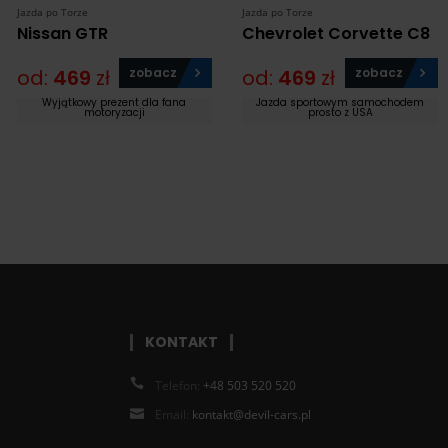
Jazda po Torze
Jazda po Torze
Nissan GTR
Chevrolet Corvette C8
od:
469
zł
zobacz
od:
469
zł
zobacz
Wyjątkowy prezent dla fana
Jazda sportowym samochodem
motoryzacji
prosto z USA
KONTAKT
Telefon:
+48 503 520 520
Email:
kontakt@devil-cars.pl