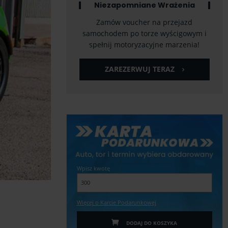
Niezapomniane Wrażenia
Zamów voucher na przejazd
samochodem po torze wyścigowym i
spełnij motoryzacyjne marzenia!
ZAREZERWUJ TERAZ
Wpisz kwotę
Więcej o Karcie Podarunkowej
DODAJ DO KOSZYKA