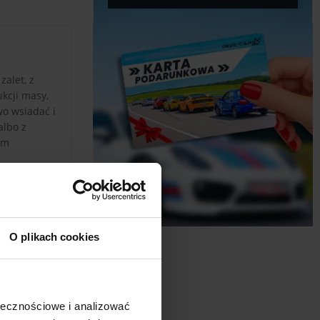
alet, z
ukcji masy,
wo wsiadać i
albo z
ym
O plikach cookies
ołecznościowe i analizować