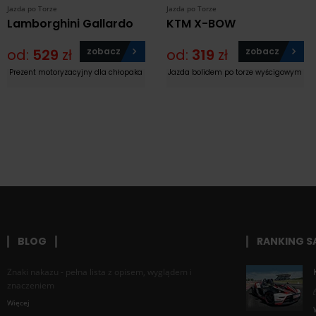
Jazda po Torze
Jazda po Torze
Lamborghini Gallardo
KTM X-BOW
od:
529
zł
zobacz
od:
319
zł
zobacz
Prezent motoryzacyjny dla chłopaka
Jazda bolidem po torze wyścigowym
BLOG
RANKING 
Znaki nakazu - pełna lista z opisem, wyglądem i
znaczeniem
Więcej