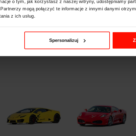
ormacje o tym, jak korzystasz z naszej witryny, udostępniamy p
233
km/h
Partnerzy mogą połączyć te informacje z innymi danymi otrzym
nia z ich usług.
220
KM
723
kg
Spersonalizuj
Z
1.8 l