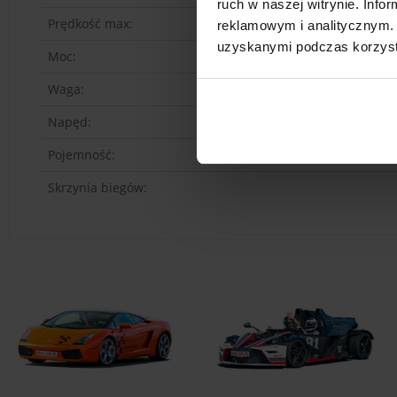
ruch w naszej witrynie. Inf
Prędkość max:
reklamowym i analitycznym. 
uzyskanymi podczas korzysta
Moc:
Waga:
Napęd:
Pojemność:
Skrzynia biegów: