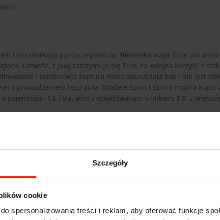
pinii.
m i oszałamiającą przyczepnością. Niewielka waga Elise ma wiele z
ach. Łatwość, z jaką zatrzymuje się Elise, to kolejna korzyść z red
nowanie i konstrukcja kaptura nieco opuszczają bok i nie jest łat
nej z prowadzeniem tego auta. Modele Sport i Sprint można kupić 
 pojemności 1,6 litra, albo z doładowanym silnikiem 1.8, z większ
Szczegóły
 plików cookie
Lotus Elise
do spersonalizowania treści i reklam, aby oferować funkcje sp
4.6
s do 100 km/h