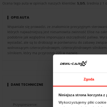
Ocena tego auta w opiniach naszych klientów:
5,0/5
, średnia z 1 o
OPIS AUTA
Wspaniale się prowadzi, ze znakomicie precyzyjnym sterowanie
których najważniejszą jest niesamowita zwinność Elise na zakręt
podobnie jak względnie imponująca oszczędność paliwa. Wyrafi
wysiadać, ale są to drobiazgi w porównaniu do zabawy związa
wolnossącym czterocylindrowym, czterocylindrowym silnikiem o
silnikiem, który ma przyrostek 220 w nazwie.
Zgoda
DANE TECHNICZNE
Niniejsza strona korzysta z
Wykorzystujemy pliki cookie 
Przyspieszenie: