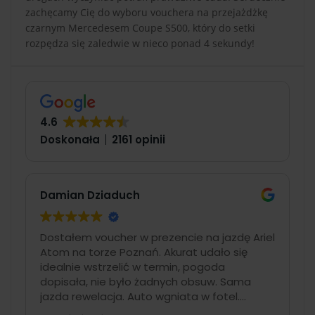
zachęcamy Cię do wyboru vouchera na przejażdżkę
czarnym Mercedesem Coupe S500, który do setki
rozpędza się zaledwie w nieco ponad 4 sekundy!
4.6
Doskonała
2161 opinii
Damian Dziaduch
Dostałem voucher w prezencie na jazdę Ariel
Atom na torze Poznań. Akurat udało się
idealnie wstrzelić w termin, pogoda
dopisała, nie było żadnych obsuw. Sama
jazda rewelacja. Auto wgniata w fotel.
Najlepsze auto z oferty. Organizacyjnie duży