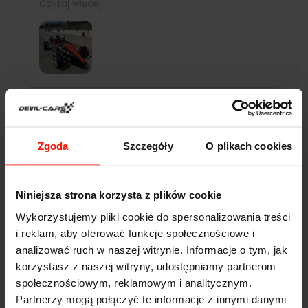
Czytaj więcej
plus. Świetna komunikacja, bardzo dobra
organizacja na miejscu. Pracownicy bardzo
mili i pomocni. Mogę tylko polecić,
rewelacyjny prezent dla kogoś kto lubi
samochody 🙂
Potwierdzono przez: Trustindex
Zgoda
Szczegóły
O plikach cookies
Niniejsza strona korzysta z plików cookie
DANE TECHNICZNE
Wykorzystujemy pliki cookie do spersonalizowania treści
Mercedes Coupe S500
i reklam, aby oferować funkcje społecznościowe i
analizować ruch w naszej witrynie. Informacje o tym, jak
Przyspieszenie:
4.8
s do 100 km/h
korzystasz z naszej witryny, udostępniamy partnerom
społecznościowym, reklamowym i analitycznym.
Prędkość max:
250
km/h
Partnerzy mogą połączyć te informacje z innymi danymi