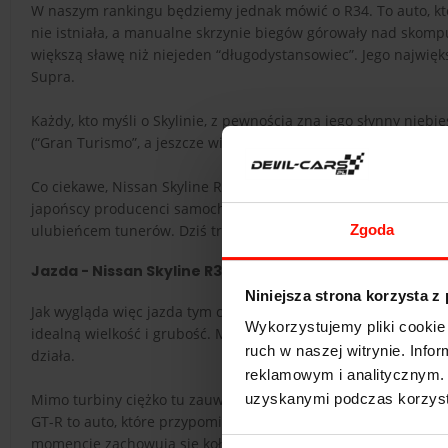
W naszym rankingu będziemy jednak mówić o R34. To auto, któ
nie istniała, a manualne skrzynie biegów górowały nad skomp
większą sławę niż niejeden “długodystansowiec”. Jego najwię
Supra.
Każdy, kto myśli o Skylinie, z pewnością zna jego słynny nieb
(“Gran Turismo”, a jeszcze więcej z filmem “Szybcy i Wściekli”.
Co ciekawe, Nissan Skyline R34 nie wyróżniał się spośród kon
japońscy producenci samochodów zawarli z rządem. Moc można 
ulubieńcem tunerów. Dziś trudno o znalezienie Skyline’a, w k
Zgoda
Jazda - Nissan Skyline R34
Niniejsza strona korzysta z
Jak wygląda więc jazda tym cudem? Każdy maniak motoryzacji s
Wykorzystujemy pliki cookie 
idealną wielkość i grubość. Może to brzmieć zabawnie, lecz to 
ruch w naszej witrynie. Inf
działa.
reklamowym i analitycznym. 
Mimo turbiny ciężko tu zauważyć turbodziurę. Silnik ma o wie
uzyskanymi podczas korzysta
GT-R to auto, które przypomina nam o tym, co straciliśmy w m
momencie zachowują się koła oraz mechaniczna świadomość. T