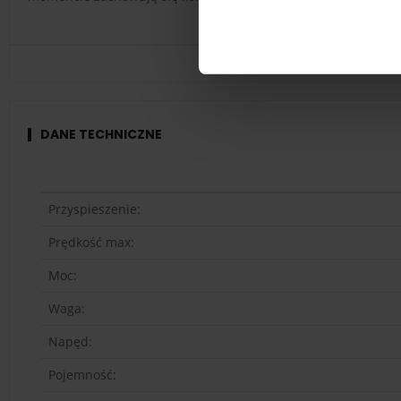
DANE TECHNICZNE
Przyspieszenie:
Prędkość max:
Moc:
Waga:
Napęd:
Pojemność: