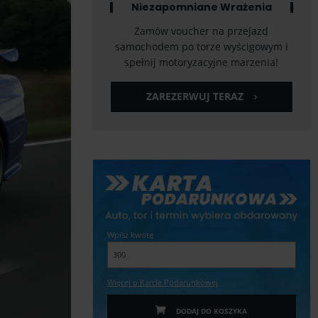
Niezapomniane Wrażenia
Zamów voucher na przejazd
samochodem po torze wyścigowym i
spełnij motoryzacyjne marzenia!
ZAREZERWUJ TERAZ
Wpisz kwotę
Więcej o Karcie Podarunkowej
DODAJ DO KOSZYKA