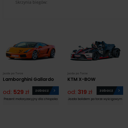
Skrzynia biegów:
Jazda po Torze
Jazda po Torze
Lamborghini Gallardo
KTM X-BOW
od:
529
zł
zobacz
od:
319
zł
zobacz
Prezent motoryzacyjny dla chłopaka
Jazda bolidem po torze wyścigowym