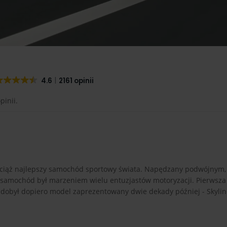
4.6
2161 opinii
pinii.
o wciąż najlepszy samochód sportowy świata. Napędzany podwójnym
 samochód był marzeniem wielu entuzjastów motoryzacji. Pierwsza 
 zdobył dopiero model zaprezentowany dwie dekady później - Skylin