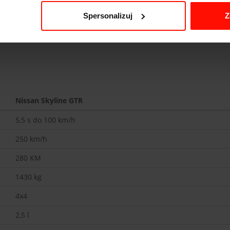
Spersonalizuj
Z
Nissan Skyline GTR
5,5
s do 100 km/h
250
km/h
280
KM
1430
kg
4x4
2,5 l