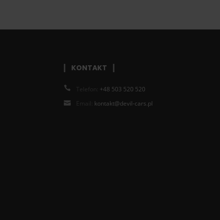
KONTAKT
Telefon:
+48 503 520 520
Email:
kontakt@devil-cars.pl