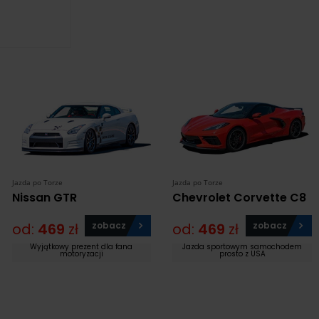
Jazda po Torze
Jazda po Torze
Nissan GTR
Chevrolet Corvette C8
od:
469
zł
zobacz
od:
469
zł
zobacz
Wyjątkowy prezent dla fana
Jazda sportowym samochodem
motoryzacji
prosto z USA