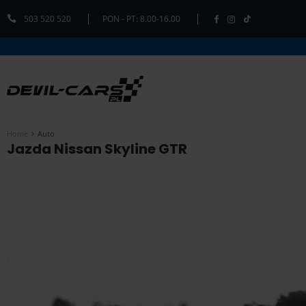
503 520 520
PON - PT: 8.00-16.00
Home
Auto
Jazda Nissan Skyline GTR