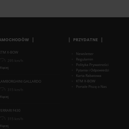
SAMOCHODÓW
PRZYDATNE
KTM X-BOW
Newsletter
Regulamin
295 km/h
Polityka Prywatności
Więcej
Pytania i Odpowiedzi
Karta Rabatowa
KTM X-BOW
LAMBORGHINI GALLARDO
Portale Piszą o Nas
315 km/h
Więcej
FERRARI F430
315 km/h
Więcej