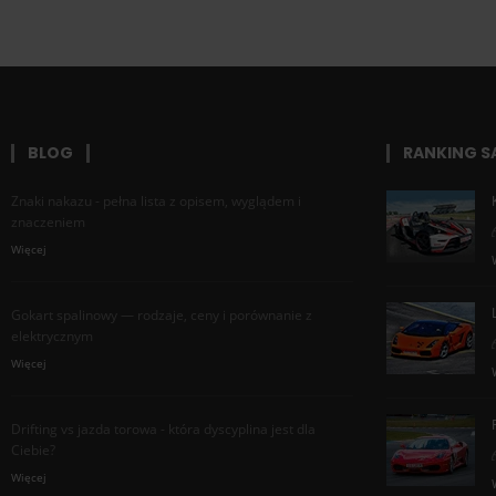
BLOG
RANKING 
Znaki nakazu - pełna lista z opisem, wyglądem i
znaczeniem
Więcej
Gokart spalinowy — rodzaje, ceny i porównanie z
elektrycznym
Więcej
Drifting vs jazda torowa - która dyscyplina jest dla
Ciebie?
Więcej