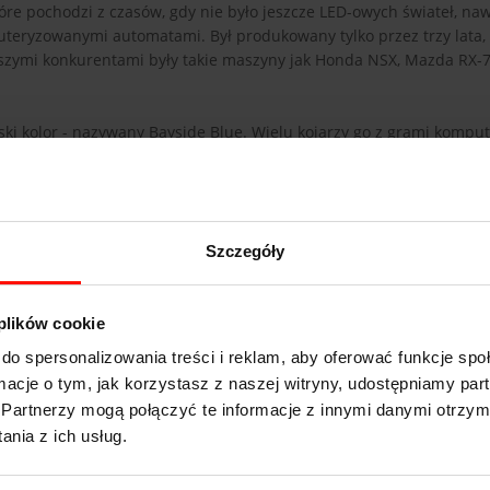
re pochodzi z czasów, gdy nie było jeszcze LED-owych świateł, na
uteryzowanymi automatami. Był produkowany tylko przez trzy lata,
kszymi konkurentami były takie maszyny jak Honda NSX, Mazda RX-7
ieski kolor - nazywany Bayside Blue. Wielu kojarzy go z grami komp
kurencji mocą silnika. Ta oscylowała wokół 280 KM - z powodu umow
było w łatwy sposób zwiększyć, dzięki czemu Skyline GT-R stał s
tórym nie dokonano żadnych modyfikacji.
Szczegóły
 plików cookie
twierdzi, że wyśmienicie. Biegi wchodzą gładko i krótko, a kierow
do spersonalizowania treści i reklam, aby oferować funkcje sp
też jest ważne. Najlepsze w tym aucie jest to, jak bezpośrednio ws
ormacje o tym, jak korzystasz z naszej witryny, udostępniamy p
Partnerzy mogą połączyć te informacje z innymi danymi otrzym
le więcej wspólnego z “naturalnie oddychającymi” wersjami. Nissan
nia z ich usług.
otoryzacji. Wyczucie sterowania, dokładna wiedza o tym, jak w dan
o prawdziwe auto dla prawdziwego kierowcy - żwawe, wesołe i ek