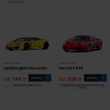
manualna
Jazda po Torze
Jazda po Torze
Lamborghini Huracan
Ferrari F430
od:
749
zł
zobacz
od:
529
zł
zobacz
Marzenie w wersji V10
Przejażdżka sportowym autem po
torze