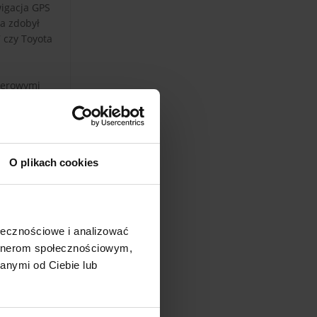
wigacja GPS
 a zdobył
 czy Toyota
uterowymi
y, jaką
ię
O plikach cookies
nica ma
ołecznościowe i analizować
zystko
artnerom społecznościowym,
anymi od Ciebie lub
 Skyline
ym
scytujące.