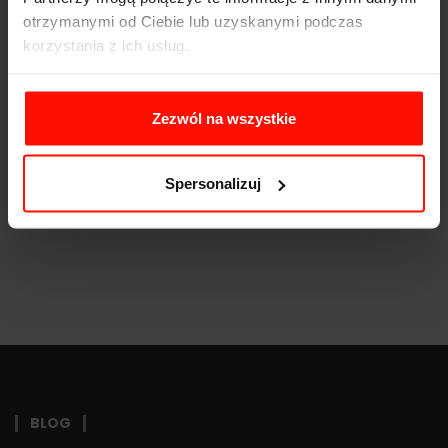
Moc:
650
KM
otrzymanymi od Ciebie lub uzyskanymi podczas
korzystania z ich usług.
Waga:
1250
kg
Napęd:
Zezwól na wszystkie
Pojemność:
4.4 l
Skrzynia biegów:
Spersonalizuj
BLOG