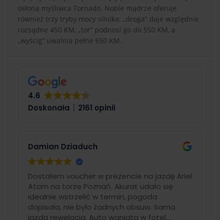
osłoną myśliwca Tornado. Noble mądrze oferuje
również trzy tryby mocy silnika: „droga” daje względnie
rozsądne 450 KM, „tor” podnosi go do 550 KM, a
„wyścig” uwalnia pełne 650 KM.
4.6
Doskonała
2161 opinii
Damian Dziaduch
Dostałem voucher w prezencie na jazdę Ariel
Atom na torze Poznań. Akurat udało się
idealnie wstrzelić w termin, pogoda
dopisała, nie było żadnych obsuw. Sama
jazda rewelacja. Auto wgniata w fotel.