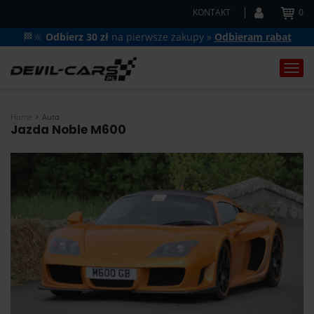
KONTAKT
0
🏁🔆
Odbierz 30 zł
na pierwsze zakupy »
Odbieram rabat
Togg
navi
Home
Auto
Jazda Noble M600