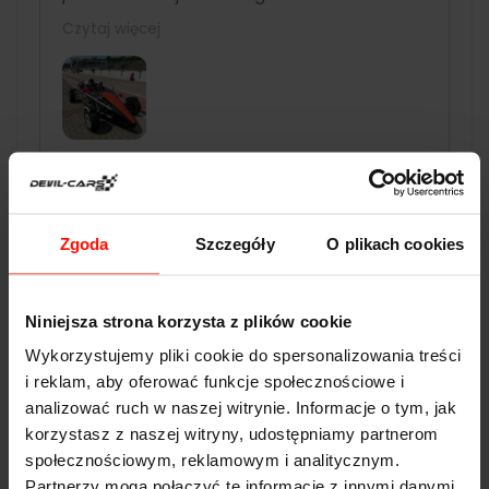
Najlepsze auto z oferty. Organizacyjnie duży
Czytaj więcej
plus. Świetna komunikacja, bardzo dobra
organizacja na miejscu. Pracownicy bardzo
mili i pomocni. Mogę tylko polecić,
rewelacyjny prezent dla kogoś kto lubi
samochody 🙂
Potwierdzono przez: Trustindex
Zgoda
Szczegóły
O plikach cookies
Niniejsza strona korzysta z plików cookie
DANE TECHNICZNE
Wykorzystujemy pliki cookie do spersonalizowania treści
i reklam, aby oferować funkcje społecznościowe i
Noble M600
analizować ruch w naszej witrynie. Informacje o tym, jak
Przyspieszenie:
3.0
s do 100 km/h
korzystasz z naszej witryny, udostępniamy partnerom
społecznościowym, reklamowym i analitycznym.
Prędkość max:
362
km/h
Partnerzy mogą połączyć te informacje z innymi danymi