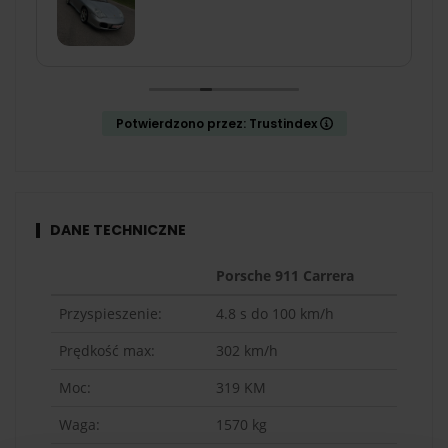
lat i choć technicznie uległo znaczącym zmianom, to
nadal podąża tą samą, kultową stylistyką. Wersja 996
zyskała sobie
miliony fanów na całym świecie
- to
chyba najbardziej charakterystyczne Porsche, które
rozpozna nawet zupełny laik motoryzacyjny.
Potwierdzono przez: Trustindex
Ciekawą cechą Porsche 911 jest silnik w układzie boxer
zamontowany tuż za tylną osią i chłodzony wodą. Jego
niskie umieszczenie sprawia, że szybkie pokonywanie
zakrętów tym autem jest po prostu przyjemnością.
Dynamiczna jazda Porsche Carrera 911 wymaga nieco
DANE TECHNICZNE
ostrożności, gdyż auto dysponuje niezwykle dużą mocą.
Porsche 911 Carrera
Porsche 911 Carrera napędza
3,6-litrowy silnik o mocy
319 KM
. Automatyczna skrzynia biegów błyskawicznie
Przyspieszenie:
4.8
s do 100 km/h
zmienia przełożenia, dzięki czemu od 0 do 100 km/h
Prędkość max:
302
km/h
rozpędzisz się już w 4,8 sekundy. Podczas przejażdżki
Porsche 911 Carrera po torze wyścigowym przekonasz
Moc:
319
KM
się, że to auto należy do grona najlepiej prowadzących
się samochodów na świecie. Na szczególną uwagę
Waga:
1570
kg
zasługuje układ kierowniczy, który definiuje charakter