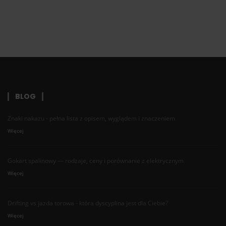
BLOG
Znaki nakazu - pełna lista z opisem, wyglądem i znaczeniem
Więcej
Gokart spalinowy — rodzaje, ceny i porównanie z elektrycznym
Więcej
Drifting vs jazda torowa - która dyscyplina jest dla Ciebie?
Więcej