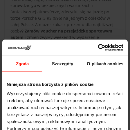
sprawdzić go w bezpiecznych warunkach i
fantastycznej atmosferze, zdecyduj się na jazdę po
torze Porsche GT3 RS (996) na jednym z obiektów w
całej Polsce. A może szukasz prezentu dla najbliższej
osoby?
Zamów voucher na przejażdżkę sportowym
autem
i zmień zwykły weekend w wydarzenie
naładowane pozytywnymi emocjami!
Zgoda
Szczegóły
O plikach cookies
Niniejsza strona korzysta z plików cookie
DANE TECHNICZNE
Wykorzystujemy pliki cookie do spersonalizowania treści
i reklam, aby oferować funkcje społecznościowe i
Porsche GT3/RS (996)
analizować ruch w naszej witrynie. Informacje o tym, jak
Przyspieszenie:
4.4
s do 100 km/h
korzystasz z naszej witryny, udostępniamy partnerom
społecznościowym, reklamowym i analitycznym.
Prędkość max:
315
km/h
Partnerzy mogą połączyć te informacje z innymi danymi