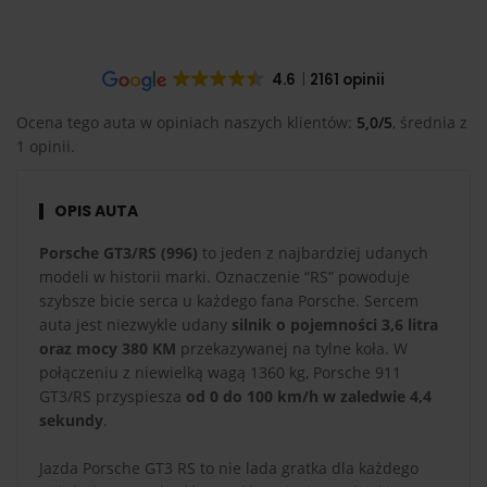
4.6
2161 opinii
Ocena tego auta w opiniach naszych klientów:
5,0/5
, średnia z
1 opinii.
OPIS AUTA
Porsche GT3/RS (996)
to jeden z najbardziej udanych
modeli w historii marki. Oznaczenie “RS” powoduje
szybsze bicie serca u każdego fana Porsche. Sercem
auta jest niezwykle udany
silnik o pojemności 3,6 litra
oraz mocy 380 KM
przekazywanej na tylne koła. W
połączeniu z niewielką wagą 1360 kg, Porsche 911
GT3/RS przyspiesza
od 0 do 100 km/h w zaledwie 4,4
sekundy
.
Jazda Porsche GT3 RS to nie lada gratka dla każdego