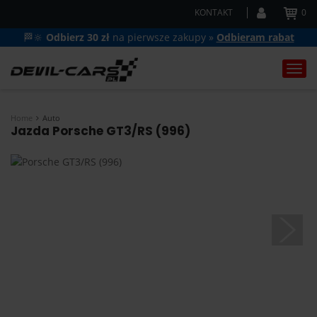
KONTAKT
0
🏁🔆
Odbierz 30 zł
na pierwsze zakupy »
Odbieram rabat
Togg
navi
Home
Auto
Jazda Porsche GT3/RS (996)