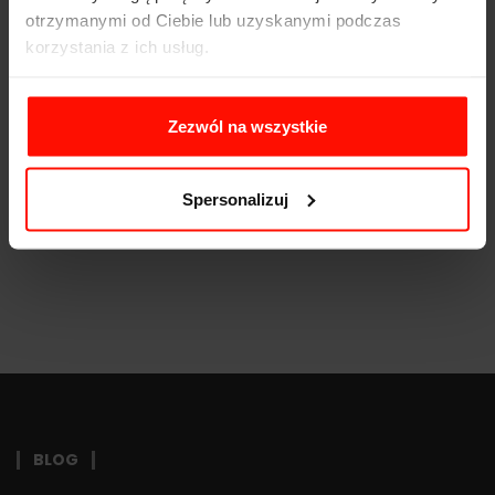
Moc:
380
KM
otrzymanymi od Ciebie lub uzyskanymi podczas
korzystania z ich usług.
Waga:
1350
kg
Napęd:
tył
Zezwól na wszystkie
Pojemność:
3.6 l
Skrzynia biegów:
6-biegowa
Spersonalizuj
BLOG