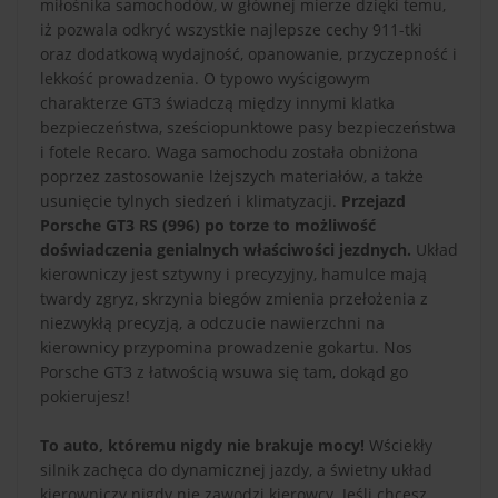
miłośnika samochodów, w głównej mierze dzięki temu,
iż pozwala odkryć wszystkie najlepsze cechy 911-tki
oraz dodatkową wydajność, opanowanie, przyczepność i
lekkość prowadzenia. O typowo wyścigowym
charakterze GT3 świadczą między innymi klatka
bezpieczeństwa, sześciopunktowe pasy bezpieczeństwa
i fotele Recaro. Waga samochodu została obniżona
poprzez zastosowanie lżejszych materiałów, a także
usunięcie tylnych siedzeń i klimatyzacji.
Przejazd
Porsche GT3 RS (996) po torze to możliwość
doświadczenia genialnych właściwości jezdnych.
Układ
kierowniczy jest sztywny i precyzyjny, hamulce mają
twardy zgryz, skrzynia biegów zmienia przełożenia z
niezwykłą precyzją, a odczucie nawierzchni na
kierownicy przypomina prowadzenie gokartu. Nos
Porsche GT3 z łatwością wsuwa się tam, dokąd go
pokierujesz!
To auto, któremu nigdy nie brakuje mocy!
Wściekły
silnik zachęca do dynamicznej jazdy, a świetny układ
kierowniczy nigdy nie zawodzi kierowcy. Jeśli chcesz