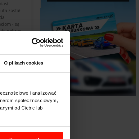
iast
uta został
da
eciom - są
wdę dobrze.
otwierane
dszym, ale
oryzacji.
O plikach cookies
ładowy.
ołecznościowe i analizować
artnerom społecznościowym,
anymi od Ciebie lub