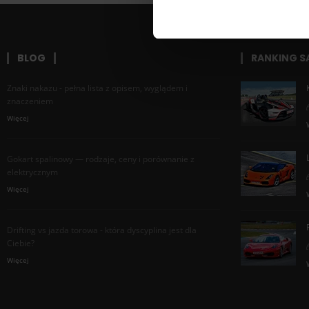
BLOG
RANKING 
Znaki nakazu - pełna lista z opisem, wyglądem i
znaczeniem
Więcej
Gokart spalinowy — rodzaje, ceny i porównanie z
elektrycznym
Więcej
Drifting vs jazda torowa - która dyscyplina jest dla
Ciebie?
Więcej