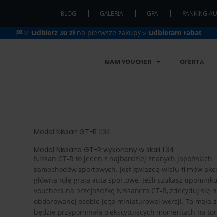
BLOG
GALERIA
GRA
RANKING AU
🏁🔆
Odbierz 30 zł
na pierwsze zakupy »
Odbieram rabat
MAM VOUCHER
OFERTA
Model Nissan GT-R 1:34
Model Nissana GT-R wykonany w skali 1:34
Nissan GT-R to jeden z najbardziej znanych japońskich
samochodów sportowych. Jest gwiazdą wielu filmów akcji
główną rolę grają auta sportowe. Jeśli szukasz upomink
vouchera na przejażdżkę Nissanem GT-R
, zdecyduj się 
obdarowanej osobie jego miniaturowej wersji. Ta mała 
będzie przypominała o ekscytujących momentach na tor