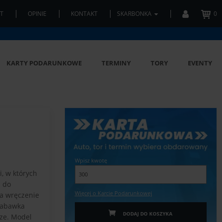
T
OPINIE
KONTAKT
SKARBONKA
0
KARTY PODARUNKOWE
TERMINY
TORY
EVENTY
Wpisz kwotę
, w których
u do
Więcej o Karcie Podarunkowej
na wręczenie
zabawka
DODAJ DO KOSZYKA
ze. Model