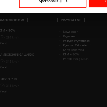
Spersonalizuj
Z
SAMOCHODÓW
PRZYDATNE
KTM X-BOW
Newsletter
Regulamin
295 km/h
Polityka Prywatności
Więcej
Pytania i Odpowiedzi
Karta Rabatowa
KTM X-BOW
LAMBORGHINI GALLARDO
Portale Piszą o Nas
315 km/h
Więcej
FERRARI F430
315 km/h
Więcej