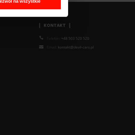
ezwól na wszystkie
KONTAKT
Telefon:
+48 503 520 520
Email:
kontakt@devil-cars.pl