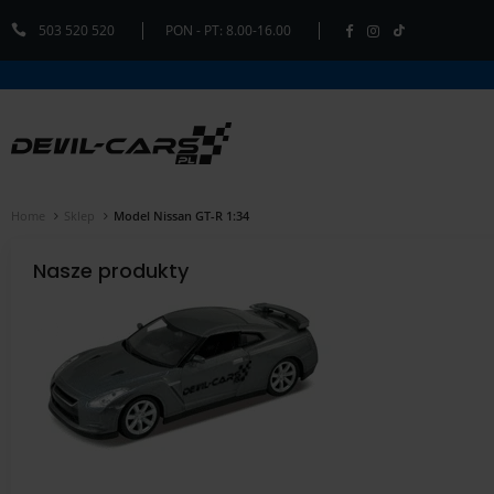
503 520 520
PON - PT: 8.00-16.00
Home
Sklep
Model Nissan GT-R 1:34
Nasze produkty