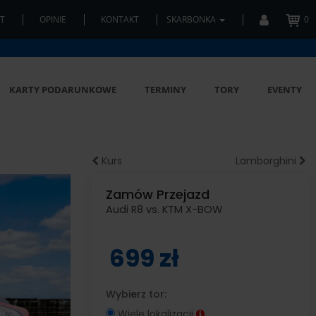
T
OPINIE
KONTAKT
SKARBONKA
0
KARTY PODARUNKOWE
TERMINY
TORY
EVENTY
Kurs
Lamborghini
Zamów Przejazd
Audi R8 vs. KTM X-BOW
699 zł
Wybierz tor:
Wiele lokalizacji