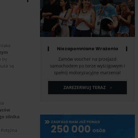
niaka
Niezapomniane Wrażenia
szym
a by
Zamów voucher na przejazd
Auta są
samochodem po torze wyścigowym i
spełnij motoryzacyjne marzenia!
ZAREZERWUJ TERAZ
ia
owców
o silnika
. Potężna
cej, Audi