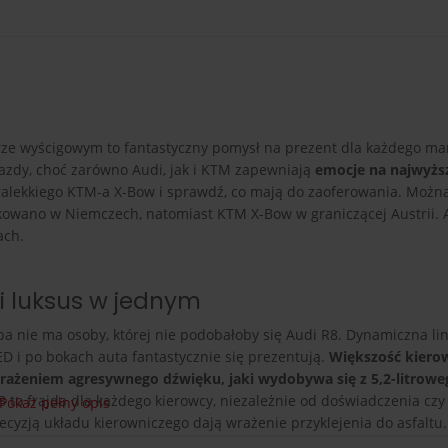
rze wyścigowym to fantastyczny pomysł na prezent dla każdego ma
jazdy, choć zarówno Audi, jak i KTM zapewniają
emocje na najwyż
ltralekkiego KTM-a X-Bow i sprawdź, co mają do zaoferowania. Możn
ukowano w Niemczech, natomiast KTM X-Bow w graniczącej Austrii. 
ach.
 i luksus w jednym
a nie ma osoby, której nie podobałoby się Audi R8. Dynamiczna lin
ED i po bokach auta fantastycznie się prezentują.
Większość kier
wrażeniem agresywnego dźwięku, jaki wydobywa się z 5,2-litroweg
to frajda dla każdego kierowcy, niezależnie od doświadczenia czy
Pokaż pełny opis
ecyzją układu kierowniczego dają wrażenie przyklejenia do asfaltu
tująca sprawa. Od 0 do 100 km/h wystarczy mu 3,6 sekundy. Co wię