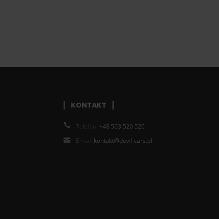
KONTAKT
Telefon:
+48 503 520 520
Email:
kontakt@devil-cars.pl