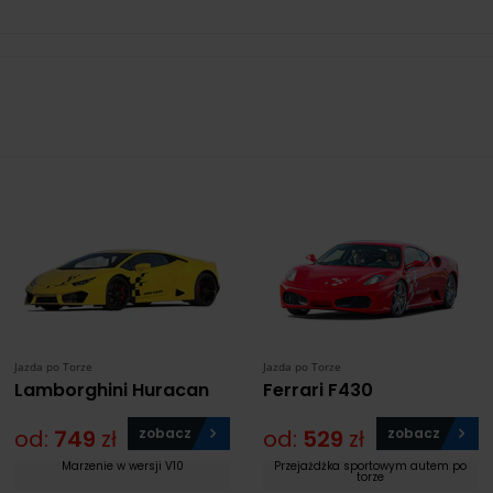
Jazda po Torze
Jazda po Torze
Lamborghini Huracan
Ferrari F430
od:
749
zł
zobacz
od:
529
zł
zobacz
Marzenie w wersji V10
Przejażdżka sportowym autem po
torze