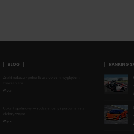
BLOG
RANKING 
Znaki nakazu - pełna lista z opisem, wyglądem i
znaczeniem
Więcej
Gokart spalinowy — rodzaje, ceny i porównanie z
elektrycznym
Więcej