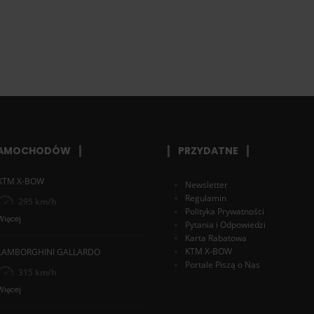
SAMOCHODÓW
PRZYDATNE
KTM X-BOW
Newsletter
Regulamin
295 km/h
Polityka Prywatności
Więcej
Pytania i Odpowiedzi
Karta Rabatowa
KTM X-BOW
LAMBORGHINI GALLARDO
Portale Piszą o Nas
315 km/h
Więcej