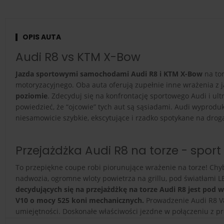
OPIS AUTA
Audi R8 vs KTM X-Bow
Jazda sportowymi samochodami Audi R8 i KTM X-Bow
na to
motoryzacyjnego. Oba auta oferują zupełnie inne wrażenia z 
poziomie
. Zdecyduj się na konfrontację sportowego Audi i u
powiedzieć, że “ojcowie” tych aut są sąsiadami. Audi wyprod
niesamowicie szybkie, ekscytujące i rzadko spotykane na drog
Przejażdżka Audi R8 na torze - sport
To przepiękne coupe robi piorunujące wrażenie na torze! Chyb
nadwozia, ogromne wloty powietrza na grillu, pod światłami L
decydujących się na przejażdżkę na torze Audi R8 jest pod 
V10 o mocy 525 koni mechanicznych.
Prowadzenie Audi R8 V8 
umiejętności. Doskonałe właściwości jezdne w połączeniu z pr
moc auta powoduje, że przyspieszanie nim to niebywale ekscy