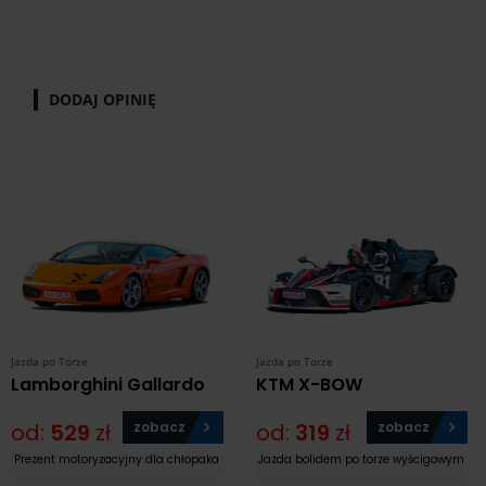
DODAJ OPINIĘ
Jazda po Torze
Jazda po Torze
Lamborghini Gallardo
KTM X-BOW
od:
529
zł
zobacz
od:
319
zł
zobacz
Prezent motoryzacyjny dla chłopaka
Jazda bolidem po torze wyścigowym