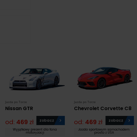
Jazda po Torze
Jazda po Torze
Nissan GTR
Chevrolet Corvette C8
od:
469
zł
zobacz
od:
469
zł
zobacz
Wyjątkowy prezent dla fana
Jazda sportowym samochodem
motoryzacji
prosto z USA