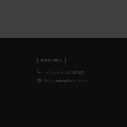
KONTAKT
Telefon:
+48 503 520 520
Email:
kontakt@devil-cars.pl