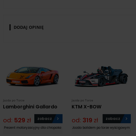
DODAJ OPINIĘ
Jazda po Torze
Jazda po Torze
Lamborghini Gallardo
KTM X-BOW
od:
529
zł
zobacz
od:
319
zł
zobacz
Prezent motoryzacyjny dla chłopaka
Jazda bolidem po torze wyścigowym