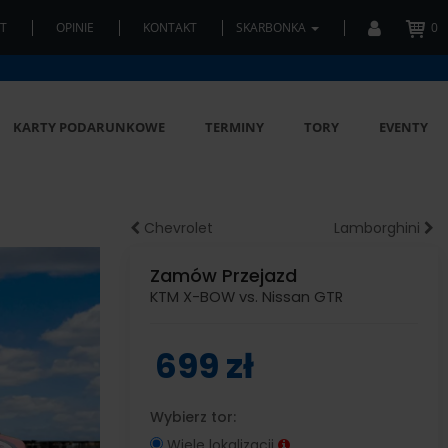
T
OPINIE
KONTAKT
SKARBONKA
0
KARTY PODARUNKOWE
TERMINY
TORY
EVENTY
Chevrolet
Lamborghini
Zamów Przejazd
KTM X-BOW vs. Nissan GTR
699 zł
Wybierz tor:
Wiele lokalizacji