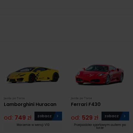
Jazda po Torze
Jazda po Torze
Lamborghini Huracan
Ferrari F430
od:
749
zł
zobacz
od:
529
zł
zobacz
Marzenie w wersji V10
Przejażdżka sportowym autem po
torze