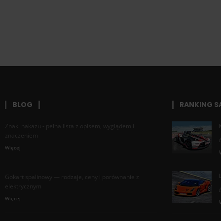
BLOG
RANKING 
Znaki nakazu - pełna lista z opisem, wyglądem i
znaczeniem
Więcej
Gokart spalinowy — rodzaje, ceny i porównanie z
elektrycznym
Więcej