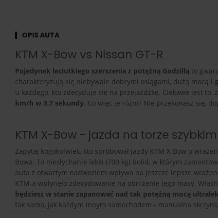
OPIS AUTA
KTM X-Bow vs Nissan GT-R
Pojedynek leciutkiego szerszenia z potężną Godzillą
to gwara
charakteryzują się niebywale dobrymi osiągami, dużą mocą i g
u każdego, kto zdecyduje się na przejażdżkę. Ciekawe jest t
km/h w 3,7 sekundy
. Co więc je różni? Nie przekonasz się, d
KTM X-Bow - jazda na torze szybki
Zapytaj kogokolwiek, kto spróbował jazdy KTM X-Bow o wrażeni
Bowa. To niesłychanie lekki (700 kg) bolid, w którym zamontow
auta z otwartym nadwoziem wpływa na jeszcze lepsze wrażeni
KTM-a wpłynęło zdecydowanie na obniżenie jego masy. Właśni
będziesz w stanie zapanować nad tak potężną mocą ultralek
tak samo, jak każdym innym samochodem - manualna skrzynia b
tak, jak w standardowym aucie, więc nie obawiaj się, że nie p