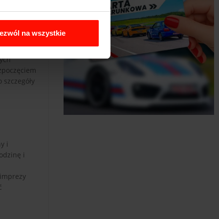
ezwól na wszystkie
i toru,
nych
ozpoczęciem
o szczegóły
y i
odzinę i
 imprezy
ć