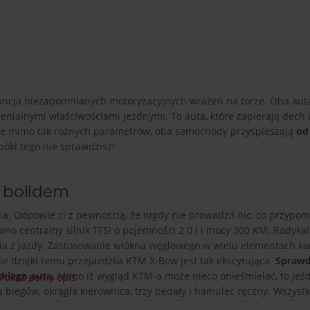
ncja niezapomnianych motoryzacyjnych wrażeń na torze. Oba aut
enialnymi właściwościami jezdnymi. To auta, które zapierają dech 
o, że mimo tak różnych parametrów, oba samochody przyspieszają
od
opóki tego nie sprawdzisz!
m bolidem
a. Odpowie ci z pewnością, że nigdy nie prowadził nic, co przypom
ano centralny silnik TFSI o pojemności 2.0 l i mocy 300 KM. Radyka
a z jazdy. Zastosowanie włókna węglowego w wielu elementach kar
e dzięki temu przejażdżka KTM X-Bow jest tak ekscytująca.
Sprawd
kiego auta.
Mimo iż wygląd KTM-a może nieco onieśmielać, to jeźd
Pokaż pełny opis
iegów, okrągła kierownica, trzy pedały i hamulec ręczny. Wszystk
oradzisz sobie z jego prowadzeniem.