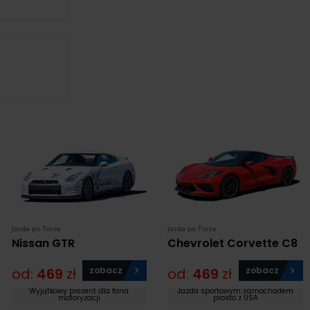
Jazda po Torze
Jazda po Torze
Nissan GTR
Chevrolet Corvette C8
od:
469
zł
zobacz
od:
469
zł
zobacz
Wyjątkowy prezent dla fana
Jazda sportowym samochodem
motoryzacji
prosto z USA