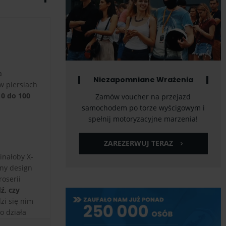
a
Niezapomniane Wrażenia
w piersiach
 0 do 100
Zamów voucher na przejazd
samochodem po torze wyścigowym i
spełnij motoryzacyjne marzenia!
ZAREZERWUJ TERAZ
inałoby X-
lny design
oserii
ź, czy
zi się nim
o działa