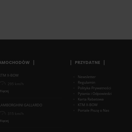
SAMOCHODÓW
PRZYDATNE
KTM X-BOW
Newsletter
Regulamin
295 km/h
Polityka Prywatności
Więcej
Pytania i Odpowiedzi
Karta Rabatowa
KTM X-BOW
LAMBORGHINI GALLARDO
Portale Piszą o Nas
315 km/h
Więcej