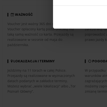
WAŻNOŚĆ
REALIZA
Voucher jest ważny 365 dni od daty zakupu.
Aby zrealizow
Voucher opłacony kartą podarunkową ma
zarezerwuj te
taką samą ważność co karta. Przejazdy są
poprowadzić 
realizowane w sezonie od maja do
prawo jazdy k
października.
LOKALIZACJA I TERMINY
POGOD
Jeździmy na 11 torach w całej Polsce.
W przypadku 
Przejazdy są realizowane w wyznaczonych
warunków atm
datach podanych w zakładce terminy.
zagrażającyc
Możesz wybrać „wiele lokalizacji” albo „Tor
możemy zapro
Poznań Główny”.
zmianę termi