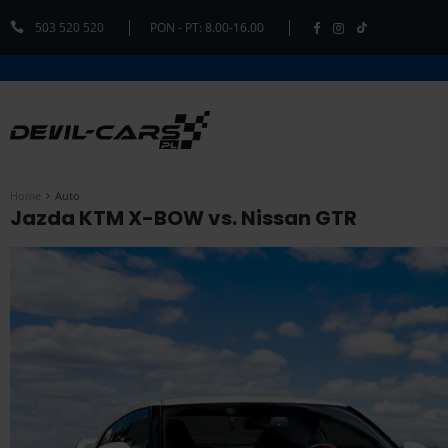
503 520 520
PON - PT: 8.00-16.00
Home
Auto
Jazda KTM X-BOW vs. Nissan GTR