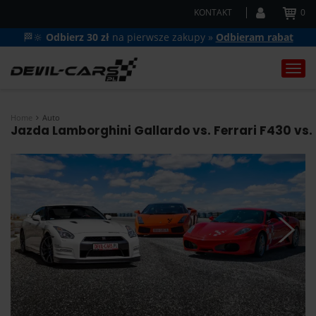
KONTAKT
0
🏁🔆
Odbierz 30 zł
na pierwsze zakupy »
Odbieram rabat
Togg
navi
Home
Auto
Jazda Lamborghini Gallardo vs. Ferrari F430 vs.