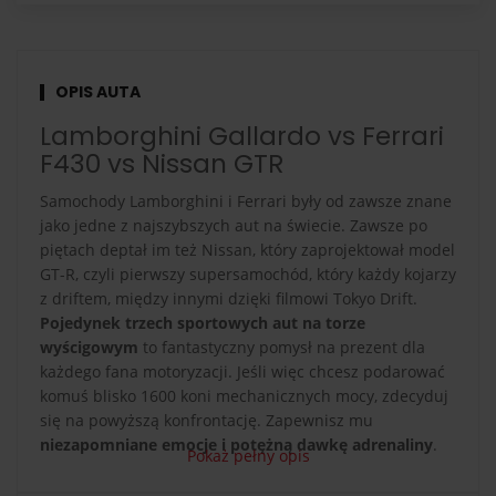
OPIS AUTA
Lamborghini Gallardo vs Ferrari
F430 vs Nissan GTR
Samochody Lamborghini i Ferrari były od zawsze znane
jako jedne z najszybszych aut na świecie. Zawsze po
piętach deptał im też Nissan, który zaprojektował model
GT-R, czyli pierwszy supersamochód, który każdy kojarzy
z driftem, między innymi dzięki filmowi Tokyo Drift.
Pojedynek trzech sportowych aut na torze
wyścigowym
to fantastyczny pomysł na prezent dla
każdego fana motoryzacji. Jeśli więc chcesz podarować
komuś blisko 1600 koni mechanicznych mocy, zdecyduj
się na powyższą konfrontację. Zapewnisz mu
niezapomniane emocje i potężną dawkę adrenaliny
.
Pokaż pełny opis