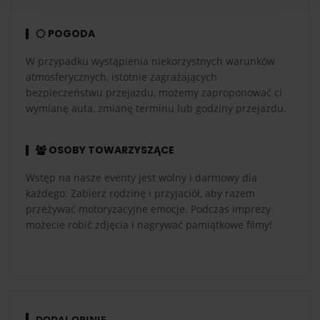
pojemności 3,8 litra oraz mocy 588 KM odpowiada za
niesamowite przyspieszenie od 0 do 100 km/h -
POGODA
trwające mniej niż 4 sekundy. Podwójne
turbodoładowanie sprawia, że Nissan
natychmiastowo
W przypadku wystąpienia niekorzystnych warunków
reaguje na każde muśnięcie pedału gazu
. Wspaniałe
atmosferycznych, istotnie zagrażających
zawieszenie w połączeniu z napędem 4x4 skutkuje
bezpieczeństwu przejazdu, możemy zaproponować ci
genialnym prowadzeniem i idealną kontrolą w ciasnych
wymianę auta, zmianę terminu lub godziny przejazdu.
zakrętach. Decydując się na powyższą konfrontację,
będziesz miał okazję poprowadzić żywą legendę
OSOBY TOWARZYSZĄCE
japońskiej motoryzacji. To obok Nissana Skyline’a
najpopularniejszy sportowy samochód pochodzący z
Wstęp na nasze eventy jest wolny i darmowy dla
kraju kwitnącej wiśni.
każdego. Zabierz rodzinę i przyjaciół, aby razem
przeżywać motoryzacyjne emocje. Podczas imprezy
możecie robić zdjęcia i nagrywać pamiątkowe filmy!
Przejażdżka sportowymi
samochodami na torze -
Lamborghini Gallardo, Ferrari
F430 i Nissanem GT-R
Nie ma żadnych wątpliwości, że powyższy pojedynek
DODAJ OPINIĘ