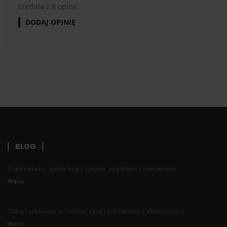
średnia z 8 opinii.
DODAJ OPINIĘ
BLOG
Znaki nakazu - pełna lista z opisem, wyglądem i znaczeniem
Więcej
Gokart spalinowy — rodzaje, ceny i porównanie z elektrycznym
Więcej