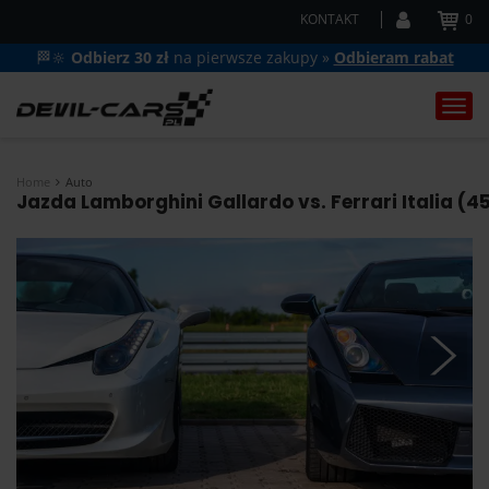
KONTAKT
0
🏁🔆
Odbierz 30 zł
na pierwsze zakupy »
Odbieram rabat
Togg
navi
Home
Auto
Jazda Lamborghini Gallardo vs. Ferrari Italia (4