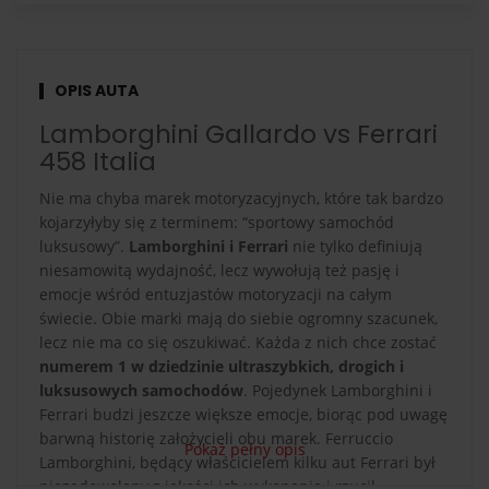
OPIS AUTA
Lamborghini Gallardo vs Ferrari
458 Italia
Nie ma chyba marek motoryzacyjnych, które tak bardzo
kojarzyłyby się z terminem: “sportowy samochód
luksusowy”.
Lamborghini i Ferrari
nie tylko definiują
niesamowitą wydajność, lecz wywołują też pasję i
emocje wśród entuzjastów motoryzacji na całym
świecie. Obie marki mają do siebie ogromny szacunek,
lecz nie ma co się oszukiwać. Każda z nich chce zostać
numerem 1 w dziedzinie ultraszybkich, drogich i
luksusowych samochodów
. Pojedynek Lamborghini i
Ferrari budzi jeszcze większe emocje, biorąc pod uwagę
barwną historię założycieli obu marek. Ferruccio
Pokaż pełny opis
Lamborghini, będący właścicielem kilku aut Ferrari był
niezadowolony z jakości ich wykonania i rzucił