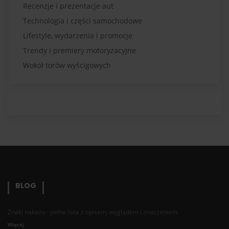
Recenzje i prezentacje aut
Technologia i części samochodowe
Lifestyle, wydarzenia i promocje
Trendy i premiery motoryzacyjne
Wokół torów wyścigowych
BLOG
Znaki nakazu - pełna lista z opisem, wyglądem i znaczeniem
Więcej