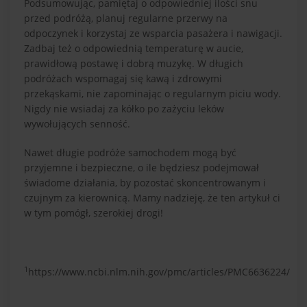
Podsumowując, pamiętaj o odpowiedniej ilości snu
przed podróżą, planuj regularne przerwy na
odpoczynek i korzystaj ze wsparcia pasażera i nawigacji.
Zadbaj też o odpowiednią temperaturę w aucie,
prawidłową postawę i dobrą muzykę. W długich
podróżach wspomagaj się kawą i zdrowymi
przekąskami, nie zapominając o regularnym piciu wody.
Nigdy nie wsiadaj za kółko po zażyciu leków
wywołujących senność.
Nawet długie podróże samochodem mogą być
przyjemne i bezpieczne, o ile będziesz podejmował
świadome działania, by pozostać skoncentrowanym i
czujnym za kierownicą. Mamy nadzieję, że ten artykuł ci
w tym pomógł, szerokiej drogi!
1
https://www.ncbi.nlm.nih.gov/pmc/articles/PMC6636224/