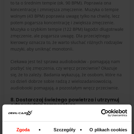
to ta o średnim tempie (ok. 90 BPM). Poprawia ona
koncentrację i zmniejsza zmęczenie. Muzyka o tempie
wolnym (43 BPM) poprawia uwagę tylko na chwilę, lecz
potem pogarsza koncentrację i zwiększa zmęczenie.
Muzyka o szybkim tempie (122 BPM) łagodzi długotrwałe
zmęczenie, ale pogarsza uwagę. Dla przeciętnego
kierowcy oznacza to, że warto słuchać różnych rodzajów
muzyki, aby uniknąć monotonii.
Ciekawa jest też sprawa audiobooków - pomagają nam
pozbyć się zmęczenia, czy wręcz przeciwnie? Okazuje
się, że to zależy. Badania wykazują, że osobom, które na
co dzień dobrze sobie radzą z wielozadaniowością,
audiobooki pomagają, a pozostałym wręcz przeciwnie.
8. Dostarczaj świeżego powietrza i utrzymuj
odpowiednią temperaturę
Dopasuj temperaturę wewnątrz samochodu do swoich
preferencji, aby uniknąć senności lub dyskomfortu. W
przypadku wysokiej temperatury zastosuj klimatyzację
Zgoda
Szczegóły
O plikach cookies
lub otwórz szyby, aby przewietrzyć pojazd. Zapewnienie