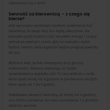
zapoznania się z nimi!
Senność za kierownicą - z czego się
bierze?
Jeśli wyruszysz wczesnym rankiem, powinieneś być
świadomy, że twoje fazy snu będą zaburzone. Na
początku jazdy możesz czuć się pełen energii i czujny.
Jednak po pewnym czasie, gdy na zewnątrz nadal
będzie ciemno, twój organizm będzie pragnął powrotu
do snu.
Będziesz więc jechał niewyspany przy gorszej
widoczności. Badania wykazują, że ryzyko
spowodowania wypadku jest 15 razy większe u osób,
które spały mniej niż 4 godziny w porównaniu do tych,
które spały od 7 do 9 godzin.
Dodatkowo, eksperci twierdzą, że mniej niż 4 godziny
snu można porównać do stanu posiadania 1,2 promila
alkoholu we krwi.