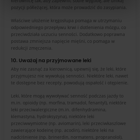
kierownicę tak, aby zapewnić sobie wygodę, ale unikaj
pozycji półleżącej, która może prowadzić do zasypiania.
Właściwe ułożenie kręgosłupa pomaga w utrzymaniu
odpowiedniego przepływu krwi i dotlenienia mózgu, co
przeciwdziała uczuciu senności. Dodatkowo poprawna
postawa zmniejsza napięcie mięśni, co pomaga w
redukcji zmęczenia.
10. Uważaj na przyjmowane leki
Aby nie zasnąć za kierownicą, upewnij się, że leki, które
przyjmujesz nie wywołują senności. Niektóre leki, nawet
te dostępne bez recepty, powodują ospałość i otępienie.
Leki, które mogą wywoływać senność podczas jazdy to
m.in. opioidy (np. morfina, tramadol, fenantyl), niektóre
leki przeciwalergiczne (m.in. difenhydramina,
klemastyna, hydroksyzyna), niektóre leki
przeciwwymiotne (np. aviomarin), leki przeciwkaszlowe
zawierające kodeinę (np. acodin), niektóre leki na
nadciśnienie (np. brinerdin, normatens, propranolol),