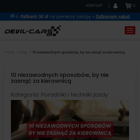
KONTAKT
0
🏁🔆
Odbierz 30 zł
na pierwsze zakupy »
Odbieram rabat
Togg
navi
Home
Blog
10 niezawodnych sposobów, by nie zasnąć za kierownicą
10 niezawodnych sposobów, by nie
zasnąć za kierownicą
Kategoria: Poradniki i techniki jazdy