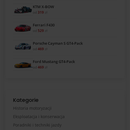
KTM X-BOW
od
319
zł
Ferrari F430
od
529
zł
Porsche Cayman S GT4-Pack
od
469
zł
Ford Mustang GT4-Pack
od
469
zł
Kategorie
Historia motoryzacji
Eksploatacja i konserwacja
Poradniki i techniki jazdy