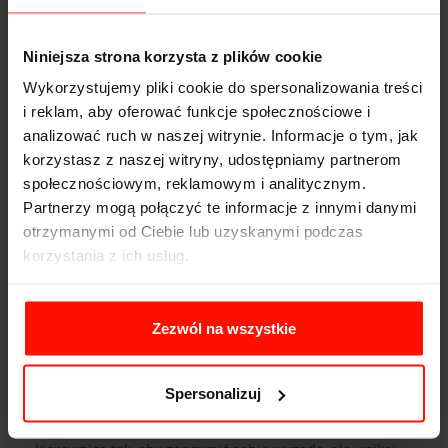
odpowiedniego komfortu termicznego pomoże
skoncentrować się na prowadzeniu.
Niniejsza strona korzysta z plików cookie
W
autach z klimatyzacją
warto od czasu do czasu
Wykorzystujemy pliki cookie do spersonalizowania treści
dostarczyć trochę świeżego powietrza z zewnątrz.
i reklam, aby oferować funkcje społecznościowe i
Klimatyzacja może powodować suchość powietrza, co
analizować ruch w naszej witrynie. Informacje o tym, jak
może prowadzić do dyskomfortu dla oczu. Aby temu
korzystasz z naszej witryny, udostępniamy partnerom
zapobiec, uchyl szyby, co umożliwi cyrkulację
społecznościowym, reklamowym i analitycznym.
wilgotniejszego powietrza. Jeśli odczuwasz suchość w
Partnerzy mogą połączyć te informacje z innymi danymi
oczach, zatrzymaj się i przemyj je wodą lub użyj kropli
otrzymanymi od Ciebie lub uzyskanymi podczas
nawilżających.
korzystania z ich usług.
O temperaturze pamiętaj szczególnie w nocy - gdy
wewnątrz samochodu jest zbyt ciepło i “miło”, istnieje
większe ryzyko zaśnięcia za kierownicą.
Zezwól na wszystkie
9. Zachowuj odpowiednią postawę za
kierownicą
Spersonalizuj
Podczas jazdy ważne jest, aby utrzymywać prawidłową
postawę za kierownicą. Dostosuj fotel, zagłówek i