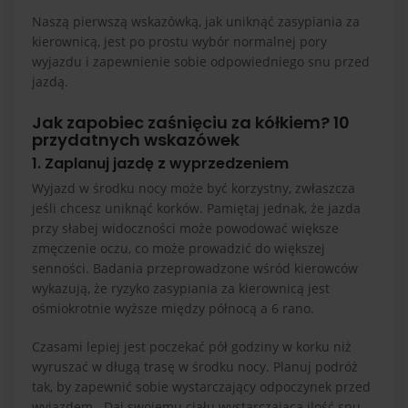
Naszą pierwszą wskazówką, jak uniknąć zasypiania za
kierownicą, jest po prostu wybór normalnej pory
wyjazdu i zapewnienie sobie odpowiedniego snu przed
jazdą.
Jak zapobiec zaśnięciu za kółkiem? 10
przydatnych wskazówek
1. Zaplanuj jazdę z wyprzedzeniem
Wyjazd w środku nocy może być korzystny, zwłaszcza
jeśli chcesz uniknąć korków. Pamiętaj jednak, że jazda
przy słabej widoczności może powodować większe
zmęczenie oczu, co może prowadzić do większej
senności. Badania przeprowadzone wśród kierowców
wykazują, że ryzyko zasypiania za kierownicą jest
ośmiokrotnie wyższe między północą a 6 rano.
Czasami lepiej jest poczekać pół godziny w korku niż
wyruszać w długą trasę w środku nocy. Planuj podróż
tak, by zapewnić sobie wystarczający odpoczynek przed
wyjazdem. Daj swojemu ciału wystarczającą ilość snu,