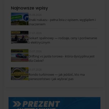
Najnowsze wpisy
05.08.2026
Znaki nakazu - pełna lista z opisem, wyglądem i
znaczeniem
27.07.2026
Gokart spalinowy — rodzaje, ceny i porównanie
z elektrycznym
13.07.2026
Drifting vs jazda torowa - która dyscyplina jest
dla Ciebie?
01.07.2026
Rondo turbinowe — jak jeździć, kto ma
pierwszeństwo i jak wybrać pas