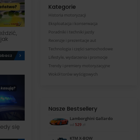
Kategorie
Historia motoryzacji
Eksploatacja i konserwacja
eździć,
Poradniki i techniki jazdy
jak
Recenzje i prezentacje aut
Technologia i części samochodowe
obacz
Lifestyle, wydarzenia i promocje
Trendy i premiery motoryzacyjne
Wokół torów wyścigowych
Nasze Bestsellery
Lamborghini Gallardo
od
529
zł
iedy się
KTM X-BOW