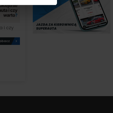
a i czy
obacz