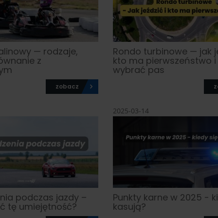
alinowy — rodzaje,
Rondo turbinowe — jak j
równanie z
kto ma pierwszeństwo i 
nym
wybrać pas
zobacz
z
2025-03-14
enia podczas jazdy –
Punkty karne w 2025 - k
ać tę umiejętność?
kasują?