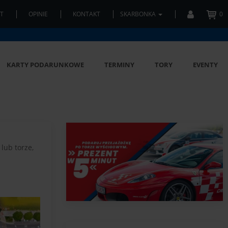
T
OPINIE
KONTAKT
SKARBONKA
0
KARTY PODARUNKOWE
TERMINY
TORY
EVENTY
lub torze,