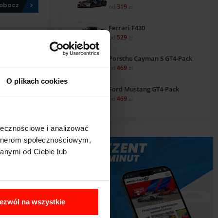
obacz
od
319
zł
Ferrari F430
od
529
zł
Porsche Cayman S GT4-Pack
od
469
zł
O plikach cookies
Ford Mustang GT4-Pack
od
469
zł
cz, jak
ołecznościowe i analizować
zyka
artnerom społecznościowym,
obacz
anymi od Ciebie lub
ezwól na wszystkie