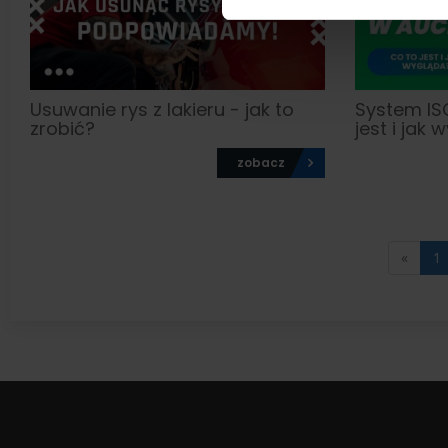
Usuwanie rys z lakieru - jak to
System ISO
zrobić?
jest i jak
zobacz
«
1