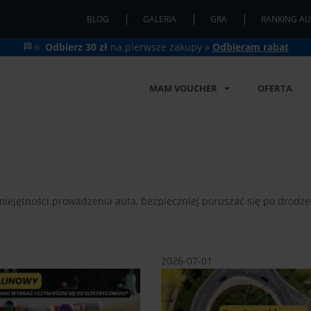
BLOG
GALERIA
GRA
RANKING AU
🏁🔆
Odbierz 30 zł
na pierwsze zakupy »
Odbieram rabat
MAM VOUCHER
OFERTA
iejętności prowadzenia auta, bezpieczniej poruszać się po drodze 
2026-07-01