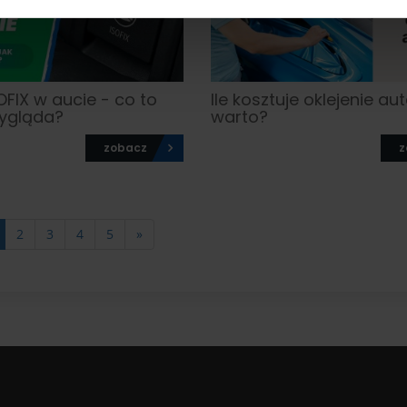
FIX w aucie - co to
Ile kosztuje oklejenie aut
 wygląda?
warto?
zobacz
z
2
3
4
5
»