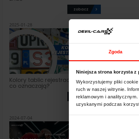
zobacz
2025-01-28
2024-12-13
Zgoda
Niniejsza strona korzysta z
Kolory tablic rejestracyjnych –
Zaparowan
Wykorzystujemy pliki cookie 
co oznaczają?
sobie z t
ruch w naszej witrynie. Inf
Podpowia
zobacz
reklamowym i analitycznym. 
uzyskanymi podczas korzysta
2024-07-04
2024-06-26