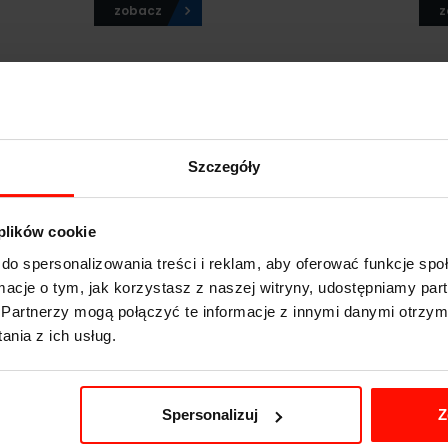
zobacz
z
2024-07-23
Szczegóły
 plików cookie
e szyby w aucie - jak
Zatrzaśnięte auto? Zoba
do spersonalizowania treści i reklam, aby oferować funkcje sp
ym poradzić?
otworzyć auto bez kluc
ormacje o tym, jak korzystasz z naszej witryny, udostępniamy p
damy!
z
Partnerzy mogą połączyć te informacje z innymi danymi otrzym
zobacz
nia z ich usług.
2024-06-13
Spersonalizuj
Z