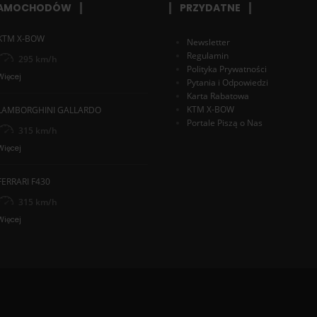
SAMOCHODÓW
PRZYDATNE
KTM X-BOW
Newsletter
Regulamin
295 km/h
Polityka Prywatności
Więcej
Pytania i Odpowiedzi
Karta Rabatowa
KTM X-BOW
LAMBORGHINI GALLARDO
Portale Piszą o Nas
315 km/h
Więcej
FERRARI F430
315 km/h
Więcej