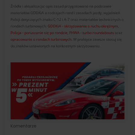
Źródła i aktualizacja: opis zasad przygotowano na podstawie
materiałów GDDKiA o rodzajach rond i zasadach jazdy, wyjaśnień
Policji dotyczących znaku C-12 i A-7 oraz materiałów technicznych o
rondach turbinowych:
GDDKiA - skrzyżowania o ruchu okrężnym
,
Policja - poruszanie się po rondzie
,
FHWA - turbo roundabouts
oraz
opracowanie o rondach turbinowych
. W praktyce zawsze stosuj się
do znaków ustawionych na konkretnym skrzyżowaniu.
Komentarze