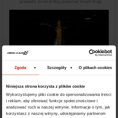
prowadzi, to nie próbuj przecinać innym drogi.
Zgoda
Szczegóły
O plikach cookies
Jak jechać po rondzie turbinowym krok
po kroku?
Niniejsza strona korzysta z plików cookie
Zwolnij przed rondem.
Daj sobie czas na
Wykorzystujemy pliki cookie do spersonalizowania treści
odczytanie znaków.
i reklam, aby oferować funkcje społecznościowe i
Sprawdź strzałki i tablice.
Zobacz, który pas
prowadzi w twoim kierunku.
analizować ruch w naszej witrynie. Informacje o tym, jak
Wybierz pas przed wjazdem.
Nie zostawiaj tej
korzystasz z naszej witryny, udostępniamy partnerom