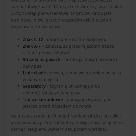
standardowy znak C-12, czyli ruch okrężny, oraz znak A-
7, czyli ustąp pierwszeństwa. O tym, że rondo jest
turbinowe, mówi przede wszystkim układ pasów i
oznakowanie kierunkowe.
Znak C-12
- informuje o ruchu okrężnym.
Znak A-7
- oznacza, że przed wjazdem trzeba
ustąpić pierwszeństwa.
Strzałki na pasach
- pokazują, dokąd prowadzi
dany pas.
Linie ciągłe
- mówią, że nie wolno zmieniać pasa
w danym miejscu.
Separatory
- fizycznie utrudniają albo
uniemożliwiają zmianę pasa.
Tablice kierunkowe
- pomagają wybrać pas
jeszcze przed dojazdem do ronda.
Najprostsza rada: jeśli przed rondem widzisz strzałki i
pasy prowadzące do konkretnych wyjazdów, nie jedź na
pamięć. Najpierw wybierz pas, potem wjeżdżaj.