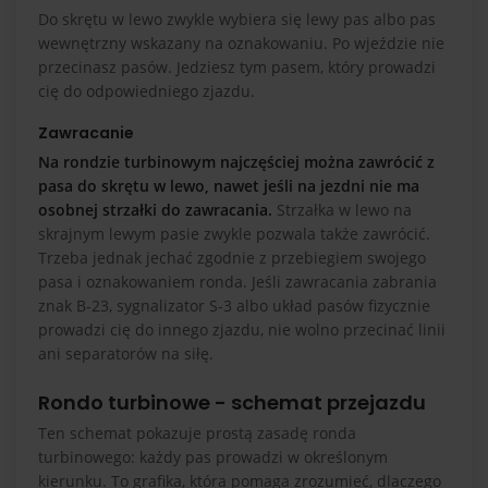
Do skrętu w lewo zwykle wybiera się lewy pas albo pas
wewnętrzny wskazany na oznakowaniu. Po wjeździe nie
przecinasz pasów. Jedziesz tym pasem, który prowadzi
cię do odpowiedniego zjazdu.
Zawracanie
Na rondzie turbinowym najczęściej można zawrócić z
pasa do skrętu w lewo, nawet jeśli na jezdni nie ma
osobnej strzałki do zawracania.
Strzałka w lewo na
skrajnym lewym pasie zwykle pozwala także zawrócić.
Trzeba jednak jechać zgodnie z przebiegiem swojego
pasa i oznakowaniem ronda. Jeśli zawracania zabrania
znak B-23, sygnalizator S-3 albo układ pasów fizycznie
prowadzi cię do innego zjazdu, nie wolno przecinać linii
ani separatorów na siłę.
Rondo turbinowe - schemat przejazdu
Ten schemat pokazuje prostą zasadę ronda
turbinowego: każdy pas prowadzi w określonym
kierunku. To grafika, która pomaga zrozumieć, dlaczego