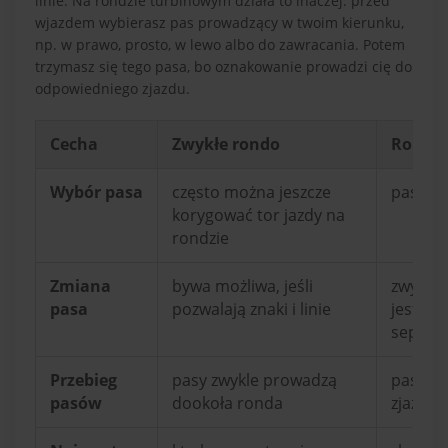
linie. Na rondzie turbinowym działa to inaczej: przed
wjazdem wybierasz pas prowadzący w twoim kierunku,
np. w prawo, prosto, w lewo albo do zawracania. Potem
trzymasz się tego pasa, bo oznakowanie prowadzi cię do
odpowiedniego zjazdu.
Cecha
Zwykłe rondo
Rondo 
Wybór pasa
często można jeszcze
pas wyb
korygować tor jazdy na
rondzie
Zmiana
bywa możliwa, jeśli
zwykle 
pasa
pozwalają znaki i linie
jest za
separa
Przebieg
pasy zwykle prowadzą
pasy p
pasów
dookoła ronda
zjazdó