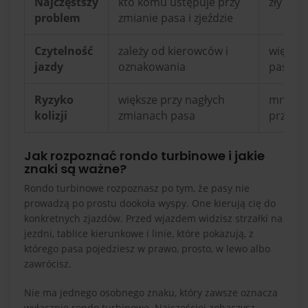
Najczęstszy
kto komu ustępuje przy
zły wyb
problem
zmianie pasa i zjeździe
Czytelność
zależy od kierowców i
większo
jazdy
oznakowania
pasów
Ryzyko
większe przy nagłych
mniejsz
kolizji
zmianach pasa
przecin
Jak rozpoznać rondo turbinowe i jakie
znaki są ważne?
Rondo turbinowe rozpoznasz po tym, że pasy nie
prowadzą po prostu dookoła wyspy. One kierują cię do
konkretnych zjazdów. Przed wjazdem widzisz strzałki na
jezdni, tablice kierunkowe i linie, które pokazują, z
którego pasa pojedziesz w prawo, prosto, w lewo albo
zawrócisz.
Nie ma jednego osobnego znaku, który zawsze oznacza
wyłącznie rondo turbinowe. Najczęściej zobaczysz