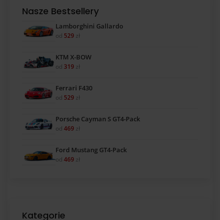
Nasze Bestsellery
Lamborghini Gallardo
od
529
zł
KTM X-BOW
od
319
zł
Ferrari F430
od
529
zł
Porsche Cayman S GT4-Pack
od
469
zł
Ford Mustang GT4-Pack
od
469
zł
Kategorie