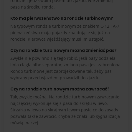
rondzie i jedź swoim pasem do zjazdu. Nie zmieniaj
pasa na środku ronda.
Kto ma pierwszeństwo na rondzie turbinowym?
Na typowym rondzie turbinowym ze znakiem C-12 i A-7
pierwszeństwo mają pojazdy znajdujące się już na
rondzie. Kierowca wjeżdżający musi im ustąpić.
Czy na rondzie turbinowym można zmieniać pas?
Zwykle nie powinno się tego robić. Jeśli pasy oddziela
linia ciągła albo separator, zmiana pasa jest zabroniona.
Rondo turbinowe jest zaprojektowane tak, żeby pas
wybrany przed wjazdem prowadził do zjazdu.
Czy na rondzie turbinowym można zawracać?
Tak, zwykle można. Na rondzie turbinowym zawracanie
najczęściej wykonuje się z pasa do skrętu w lewo.
Strzałka w lewo na skrajnym lewym pasie co do zasady
pozwala także zawrócić, chyba że znaki lub sygnalizacja
mówią inaczej.