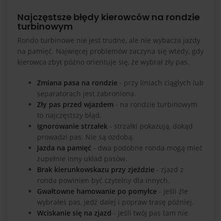
Najczęstsze błędy kierowców na rondzie
turbinowym
Rondo turbinowe nie jest trudne, ale nie wybacza jazdy
na pamięć. Najwięcej problemów zaczyna się wtedy, gdy
kierowca zbyt późno orientuje się, że wybrał zły pas.
Zmiana pasa na rondzie
- przy liniach ciągłych lub
separatorach jest zabroniona.
Zły pas przed wjazdem
- na rondzie turbinowym
to najczęstszy błąd.
Ignorowanie strzałek
- strzałki pokazują, dokąd
prowadzi pas. Nie są ozdobą.
Jazda na pamięć
- dwa podobne ronda mogą mieć
zupełnie inny układ pasów.
Brak kierunkowskazu przy zjeździe
- zjazd z
ronda powinien być czytelny dla innych.
Gwałtowne hamowanie po pomyłce
- jeśli źle
wybrałeś pas, jedź dalej i popraw trasę później.
Wciskanie się na zjazd
- jeśli twój pas tam nie