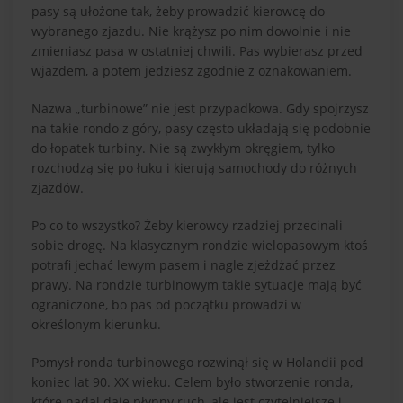
pasy są ułożone tak, żeby prowadzić kierowcę do
wybranego zjazdu. Nie krążysz po nim dowolnie i nie
zmieniasz pasa w ostatniej chwili. Pas wybierasz przed
wjazdem, a potem jedziesz zgodnie z oznakowaniem.
Nazwa „turbinowe” nie jest przypadkowa. Gdy spojrzysz
na takie rondo z góry, pasy często układają się podobnie
do łopatek turbiny. Nie są zwykłym okręgiem, tylko
rozchodzą się po łuku i kierują samochody do różnych
zjazdów.
Po co to wszystko? Żeby kierowcy rzadziej przecinali
sobie drogę. Na klasycznym rondzie wielopasowym ktoś
potrafi jechać lewym pasem i nagle zjeżdżać przez
prawy. Na rondzie turbinowym takie sytuacje mają być
ograniczone, bo pas od początku prowadzi w
określonym kierunku.
Pomysł ronda turbinowego rozwinął się w Holandii pod
koniec lat 90. XX wieku. Celem było stworzenie ronda,
które nadal daje płynny ruch, ale jest czytelniejsze i