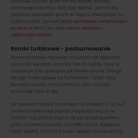
zaczynają się tam, gdzie nie ma świateł, korków i
nerwowego patrzenia, który pas wybrać. Jeśli chcesz
pojeździć sportowym autem w miejscu stworzonym do
szybszej jazdy, sprawdź
jazdy sportowymi samochodami
po torze
w Devil-Cars albo zobacz
kalendarz
najbliższych imprez
.
Rondo turbinowe - podsumowanie
Rondo turbinowe najłatwiej zrozumieć tak: wybierasz
pas przed wjazdem i jedziesz nim do zjazdu. Pasy są
ułożone po łuku, podobnie jak łopatki turbiny, dlatego
taki typ ronda nazywa się turbinowym. Dzięki temu
kierowcy rzadziej muszą zmieniać pas i rzadziej
przecinają sobie drogę.
Na typowym rondzie turbinowym ze znakami C-12 i A-7
pierwszeństwo mają pojazdy znajdujące się już na
rondzie. Najczęstszy błąd to zły pas przed wjazdem i
próba ratowania sytuacji na środku ronda. Najlepsza
rada? Zwolnij, przeczytaj znaki i wybierz pas wcześniej.