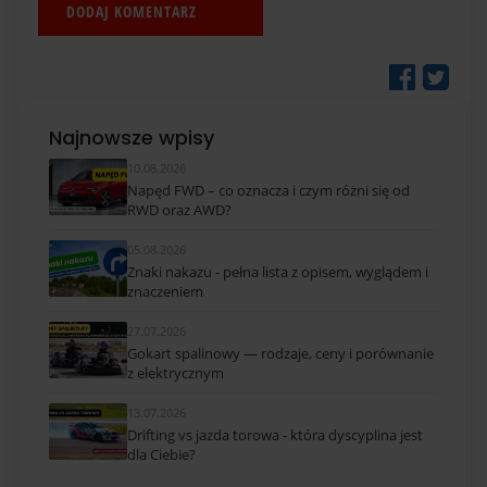
Najnowsze wpisy
10.08.2026
Napęd FWD – co oznacza i czym różni się od
RWD oraz AWD?
05.08.2026
Znaki nakazu - pełna lista z opisem, wyglądem i
znaczeniem
27.07.2026
Gokart spalinowy — rodzaje, ceny i porównanie
z elektrycznym
13.07.2026
Drifting vs jazda torowa - która dyscyplina jest
dla Ciebie?