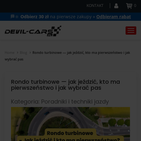
KONTAKT
0
🏁🔆
Odbierz 30 zł
na pierwsze zakupy »
Odbieram rabat
Togg
navi
Home
Blog
Rondo turbinowe — jak jeździć, kto ma pierwszeństwo i jak
wybrać pas
Rondo turbinowe — jak jeździć, kto ma
pierwszeństwo i jak wybrać pas
Kategoria: Poradniki i techniki jazdy