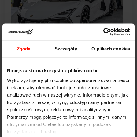
Nowe Lamborghini Revuelto – Dane
Zgoda
Szczegóły
O plikach cookies
Techniczne, Cena i Dostępność
zobacz
Niniejsza strona korzysta z plików cookie
2024-12-10
Wykorzystujemy pliki cookie do spersonalizowania treści
i reklam, aby oferować funkcje społecznościowe i
analizować ruch w naszej witrynie. Informacje o tym, jak
korzystasz z naszej witryny, udostępniamy partnerom
społecznościowym, reklamowym i analitycznym.
Partnerzy mogą połączyć te informacje z innymi danymi
otrzymanymi od Ciebie lub uzyskanymi podczas
korzystania z ich usług.
Koenigsegg Gemera – Nowy Hypercar z