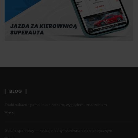
BLOG
Znaki nakazu - pełna lista z opisem, wyglądem i znaczeniem
Więcej
Gokart spalinowy — rodzaje, ceny i porównanie z elektrycznym
Więcej