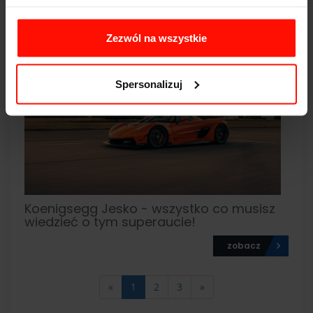
Czterema Miejscami
zobacz
Zezwól na wszystkie
2024-10-03
Spersonalizuj
Koenigsegg Jesko - wszystko co musisz
wiedzieć o tym superaucie!
zobacz
«
1
2
3
»