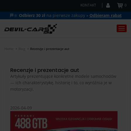
KONTAKT
0
🏁🔆
Odbierz 30 zł
na pierwsze zakupy »
Odbieram rabat
Togg
navi
Home
Blog
Recenzje i prezentacje aut
Recenzje i prezentacje aut
Artykuły prezentujące konkretne modele samochodów
— ich charakterystykę, historię i to, co wyróżnia je w
motoryzacji.
2026-04-09