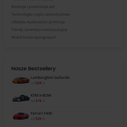
Recenzje i prezentacje aut
Technologia i części samochodowe
Lifestyle, wydarzenia i promocje
Trendy i premiery motoryzacyjne
Wokół torów wyścigowych
Nasze Bestsellery
Lamborghini Gallardo
od
529
zł
KTM X-BOW
od
319
zł
Ferrari F430
od
529
zł