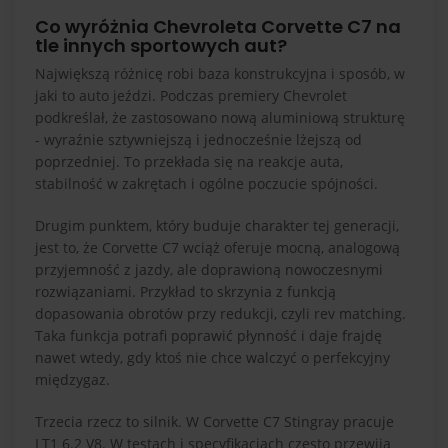
Co wyróżnia Chevroleta Corvette C7 na
tle innych sportowych aut?
Największą różnicę robi baza konstrukcyjna i sposób, w
jaki to auto jeździ. Podczas premiery Chevrolet
podkreślał, że zastosowano nową aluminiową strukturę
- wyraźnie sztywniejszą i jednocześnie lżejszą od
poprzedniej. To przekłada się na reakcje auta,
stabilność w zakrętach i ogólne poczucie spójności.
Drugim punktem, który buduje charakter tej generacji,
jest to, że Corvette C7 wciąż oferuje mocną, analogową
przyjemność z jazdy, ale doprawioną nowoczesnymi
rozwiązaniami. Przykład to skrzynia z funkcją
dopasowania obrotów przy redukcji, czyli rev matching.
Taka funkcja potrafi poprawić płynność i daje frajdę
nawet wtedy, gdy ktoś nie chce walczyć o perfekcyjny
międzygaz.
Trzecia rzecz to silnik. W Corvette C7 Stingray pracuje
LT1 6.2 V8. W testach i specyfikacjach często przewija