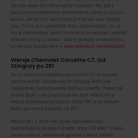
się moc około 455 KM w wersji bazowej i 466 KM z
opcjonalnym wydechem performance. Sama liczba jest
ważna, ale jeszcze ważniejsze jest to, jak auto oddaje
moc. To nie jest samochód, który udaje emocje. On je
ma w standardzie. Jazda Corvette to prawdziwy spektakl
dźwięku, mocy i o dziwo - dobrej precyzji prowadzenia,
co nie jest standardem w
amerykańskich samochodach
.
Wersje Chevrolet Corvette C7. Od
Stingray po ZR1
To, co mocno zbudowało popularność C7, to szeroka
rodzina wersji. Zaczęło się od Stingray, który jest
najbardziej rozpoznawalną wersją Corvette. Potem był
Grand Sport, czyli propozycja dla tych, którzy chcą
więcej sportowego podejścia. Dalej Z06, a na samym
końcu generacji pojawiło się ZR1.
Wersja ZR1 z 2019 roku bywa opisywana jako
najmocniejsza seryjna Corvette (moc 755 KM). To było
bardzo mocne zamknięcie generacji, które zrobiło