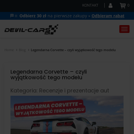
KONTAKT
0
🏁🔆
Odbierz 30 zł
na pierwsze zakupy »
Odbieram rabat
Togg
navi
Home
Blog
Legendarna Corvette – czyli wyjątkowość tego modelu
Legendarna Corvette – czyli
wyjątkowość tego modelu
Kategoria: Recenzje i prezentacje aut