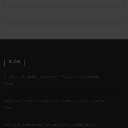
BLOG
Znaki nakazu - pełna lista z opisem, wyglądem i znaczeniem
Więcej
Gokart spalinowy — rodzaje, ceny i porównanie z elektrycznym
Więcej
Drifting vs jazda torowa - która dyscyplina jest dla Ciebie?