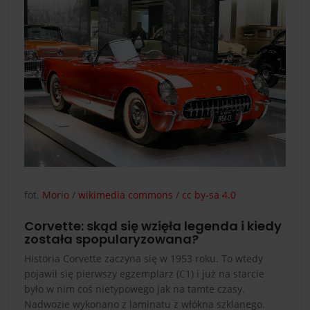
fot.
Morio
/
wikimedia commons
/
cc by-sa 4.0
Corvette: skąd się wzięła legenda i kiedy
została spopularyzowana?
Historia Corvette zaczyna się w 1953 roku. To wtedy
pojawił się pierwszy egzemplarz (C1) i już na starcie
było w nim coś nietypowego jak na tamte czasy.
Nadwozie wykonano z laminatu z włókna szklanego.