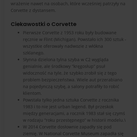
wrażenie nawet na osobach, które wcześniej patrzyły na
Corvette z dystansem.
Ciekawostki o Corvette
Pierwsze Corvette z 1953 roku były budowane
ręcznie w Flint (Michigan). Powstało ich 300 sztuk -
wszystkie oferowały nadwozie z włókna
szklanego.
Słynna dzielona tylna szyba w C2 wygląda
genialnie, ale środkowy “kręgosłup” psuł
widoczność na tyle, że szybko zrobił się z tego
problem bezpieczeństwa. Wiele aut przerabiano
na pojedynczą szybę, a salony potrafiły to robić
klientom.
Powstała tylko jedna sztuka Corvette z rocznika
1983 i to nie jest urban legend. Był przeskok
między generacjami, a rocznik 1983 stał się czymś
w rodzaju “roku przestępnego” w historii modelu.\
W 2014 Corvette dosłownie zapadły się pod
ziemię. W National Corvette Museum zapadła się