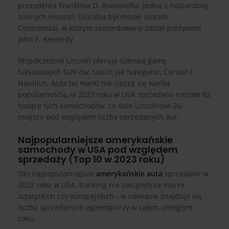
prezydenta Franklina D. Roosevelta. Jedną z najbardziej
znanych limuzyn Lincolna był model Lincoln
Continental
, w którym zamordowany został prezydent
John F. Kennedy.
Współcześnie Lincoln oferuje szeroką gamę
luksusowych SUV-ów, takich jak
Navigator
,
Corsair
i
Nautilus
. Auta tej marki nie cieszą się wielką
popularnością, w 2023 roku w USA sprzedano niecałe 82
tysiące tych samochodów, co dało Lincolnowi 26.
miejsce pod względem liczby sprzedanych aut.
Najpopularniejsze amerykańskie
samochody w USA pod względem
sprzedaży (Top 10 w 2023 roku)
Oto najpopularniejsze
amerykańskie auta
sprzedane w
2023 roku w USA. Ranking nie uwzględnia marek
azjatyckich czy europejskich - w nawiasie znajduje się
liczba sprzedanych egzemplarzy w całym ubiegłym
roku.