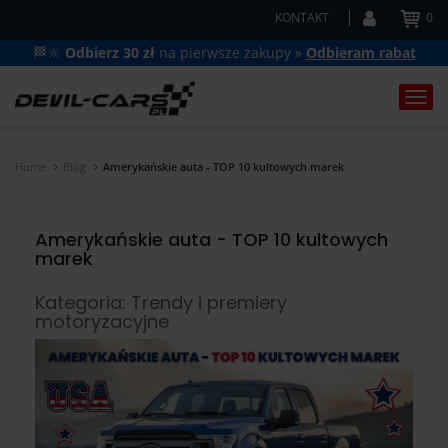
KONTAKT
0
🏁🔆
Odbierz 30 zł
na pierwsze zakupy »
Odbieram rabat
Togg
navi
Home
Blog
Amerykańskie auta - TOP 10 kultowych marek
Amerykańskie auta - TOP 10 kultowych
marek
Kategoria: Trendy i premiery
motoryzacyjne