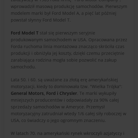
wprowadził masową produkcję samochodów. Pierwszym
modelem marki był Ford Model A, a pięć lat później
powstał słynny Ford Model T.
Ford Model T
stał się pierwszym seryjnie
produkowanym samochodem w USA. Opracowana przez
Forda ruchoma linia montażowa znacząco skróciła czas
produkcji i obniżyła jej koszty, dzięki czemu przeciętnie
zarabiająca rodzina mogła sobie pozwolić na zakup
samochodu.
Lata 50. i 60. są uważane za złotą erę amerykańskiej
motoryzacji, kiedy to dominowała tzw. "Wielka Trójka":
General Motors, Ford i Chrysler
. Te marki wykupiły
mniejszych producentów i odpowiadały za 90% całej
sprzedaży samochodów w Ameryce. Przemysł
motoryzacyjny zatrudniał wtedy 1/6 całej siły roboczej w
USA, co świadczy o jego ogromnym znaczeniu.
W latach 70. na amerykański rynek wkroczyli azjatyccy i