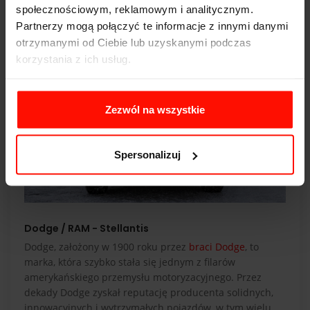
społecznościowym, reklamowym i analitycznym.
Partnerzy mogą połączyć te informacje z innymi danymi
otrzymanymi od Ciebie lub uzyskanymi podczas
korzystania z ich usług.
Zezwól na wszystkie
Spersonalizuj
Dodge / RAM - Stellantis
Dodge, założony w 1900 roku przez
braci Dodge
, to
marka, która szybko stała się jednym z filarów
amerykańskiego przemysłu motoryzacyjnego. Przez
dekady Dodge zyskał reputację producenta solidnych,
innowacyjnych i wytrzymałych pojazdów, w tym wielu