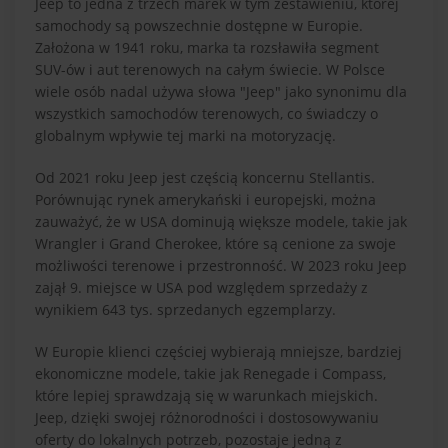
Jeep to jedna z trzech marek w tym zestawieniu, której
samochody są powszechnie dostępne w Europie.
Założona w 1941 roku, marka ta rozsławiła segment
SUV-ów i aut terenowych na całym świecie. W Polsce
wiele osób nadal używa słowa "Jeep" jako synonimu dla
wszystkich samochodów terenowych, co świadczy o
globalnym wpływie tej marki na motoryzację.
Od 2021 roku Jeep jest częścią koncernu Stellantis.
Porównując rynek amerykański i europejski, można
zauważyć, że w USA dominują większe modele, takie jak
Wrangler i Grand Cherokee, które są cenione za swoje
możliwości terenowe i przestronność. W 2023 roku Jeep
zajął 9. miejsce w USA pod względem sprzedaży z
wynikiem 643 tys. sprzedanych egzemplarzy.
W Europie klienci częściej wybierają mniejsze, bardziej
ekonomiczne modele, takie jak Renegade i Compass,
które lepiej sprawdzają się w warunkach miejskich.
Jeep, dzięki swojej różnorodności i dostosowywaniu
oferty do lokalnych potrzeb, pozostaje jedną z