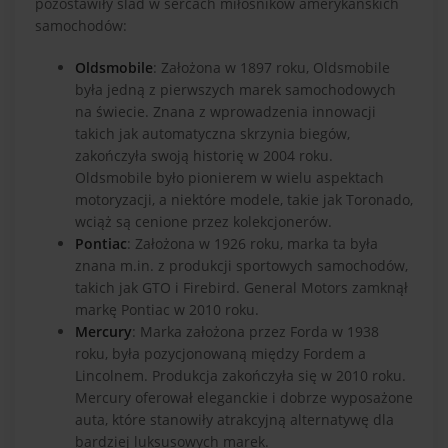
pozostawiły ślad w sercach miłośników amerykańskich
samochodów:
Oldsmobile
: Założona w 1897 roku, Oldsmobile
była jedną z pierwszych marek samochodowych
na świecie. Znana z wprowadzenia innowacji
takich jak automatyczna skrzynia biegów,
zakończyła swoją historię w 2004 roku.
Oldsmobile było pionierem w wielu aspektach
motoryzacji, a niektóre modele, takie jak Toronado,
wciąż są cenione przez kolekcjonerów.
Pontiac
: Założona w 1926 roku, marka ta była
znana m.in. z produkcji sportowych samochodów,
takich jak GTO i Firebird. General Motors zamknął
markę Pontiac w 2010 roku.
Mercury
: Marka założona przez Forda w 1938
roku, była pozycjonowaną między Fordem a
Lincolnem. Produkcja zakończyła się w 2010 roku.
Mercury oferował eleganckie i dobrze wyposażone
auta, które stanowiły atrakcyjną alternatywę dla
bardziej luksusowych marek.