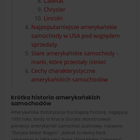
Cadillac
Chrysler
Lincoln
Najpopularniejsze amerykańskie
samochody w USA pod względem
sprzedaży
Stare amerykańskie samochody -
marki, które przestały istnieć
Cechy charakterystyczne
amerykańskich samochodów
Krótka historia amerykańskich
samochodów
Amerykańska motoryzacja ma bogatą historię, sięgającą
1893 roku, kiedy to bracia Duryea skonstruowali
pierwszy amerykański samochód spalinowy, nazwany
"Duryea Motor Wagon". Jednak to Henry Ford,
założywszy w 1903 roku firmę "Ford Motor Company",