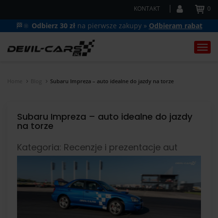
KONTAKT
0
🏁🔆
Odbierz 30 zł
na pierwsze zakupy »
Odbieram rabat
Togg
navi
Home
Blog
Subaru Impreza – auto idealne do jazdy na torze
Subaru Impreza – auto idealne do jazdy
na torze
Kategoria: Recenzje i prezentacje aut