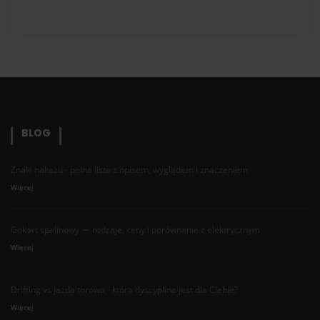
BLOG
Znaki nakazu - pełna lista z opisem, wyglądem i znaczeniem
Więcej
Gokart spalinowy — rodzaje, ceny i porównanie z elektrycznym
Więcej
Drifting vs jazda torowa - która dyscyplina jest dla Ciebie?
Więcej