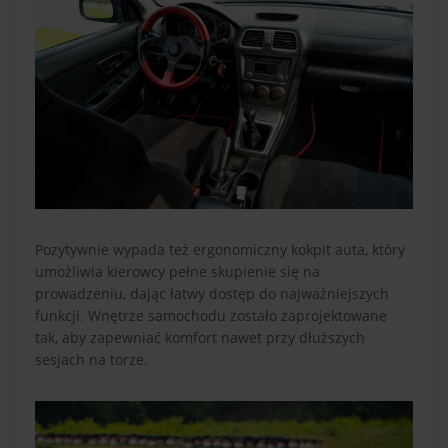
Pozytywnie wypada też ergonomiczny kokpit auta, który
umożliwia kierowcy pełne skupienie się na
prowadzeniu, dając łatwy dostęp do najważniejszych
funkcji. Wnętrze samochodu zostało zaprojektowane
tak, aby zapewniać komfort nawet przy dłuższych
sesjach na torze.