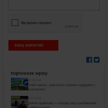
Najnowsze wpisy
05.08.2026
Znaki nakazu - pełna lista z opisem, wyglądem i
znaczeniem
27.07.2026
Gokart spalinowy — rodzaje, ceny i porównanie
z elektrycznym