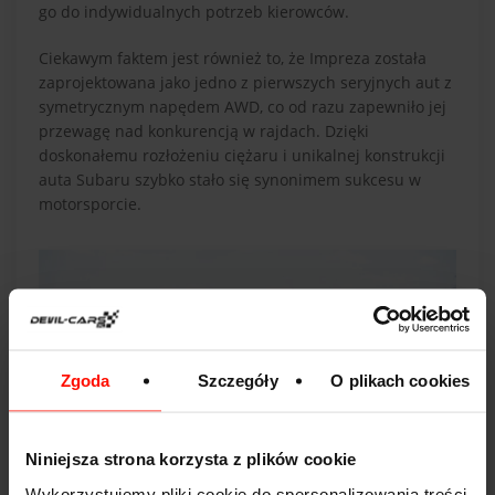
go do indywidualnych potrzeb kierowców.
Ciekawym faktem jest również to, że Impreza została
zaprojektowana jako jedno z pierwszych seryjnych aut z
symetrycznym napędem AWD, co od razu zapewniło jej
przewagę nad konkurencją w rajdach. Dzięki
doskonałemu rozłożeniu ciężaru i unikalnej konstrukcji
auta Subaru szybko stało się synonimem sukcesu w
motorsporcie.
Zgoda
Szczegóły
O plikach cookies
Niniejsza strona korzysta z plików cookie
Wykorzystujemy pliki cookie do spersonalizowania treści