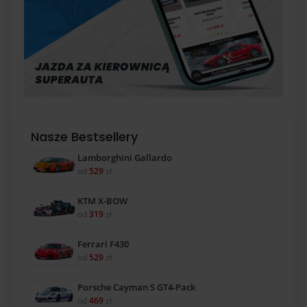
Nasze Bestsellery
Lamborghini Gallardo
od
529
zł
KTM X-BOW
od
319
zł
Ferrari F430
od
529
zł
Porsche Cayman S GT4-Pack
od
469
zł