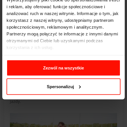
i reklam, aby oferować funkcje społecznościowe i
Sportowe Subaru Impreza – emocje,
analizować ruch w naszej witrynie. Informacje o tym, jak
które uzależniają
korzystasz z naszej witryny, udostępniamy partnerom
Jazda Subaru Imprezą
po torze lub rajdowej trasie to
społecznościowym, reklamowym i analitycznym.
przeżycie, którego nie da się zapomnieć. Każde
Partnerzy mogą połączyć te informacje z innymi danymi
okrążenie to nowa porcja emocji – ryk silnika bokser,
otrzymanymi od Ciebie lub uzyskanymi podczas
przyspieszenie wciskające w fotel i precyzyjne
korzystania z ich usług.
prowadzenie, które daje niesamowitą frajdę zarówno
początkującym, jak i zaawansowanym kierowcom.
Zezwól na wszystkie
Dodatkowym atutem Imprezy jest fakt, że auto
doskonale spisuje się również jako samochód na co
dzień. Mimo swojego sportowego charakteru, Impreza
Spersonalizuj
zapewnia komfortową jazdę również poza torem – dzięki
czemu łączy w sobie funkcjonalność i emocje sportowej
jazdy.