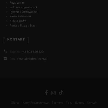
Regulamin
Polityka Prywatności
Pytania i Odpowiedzi
Karta Rabatowa
KTM X-BOW
Portale Piszą o Nas
KONTAKT
Telefon:
+48 503 520 520
Email:
kontakt@devil-cars.pl
Oferta
Karty Podarunkowe
Terminy
Tory
Eventy
Kontakt