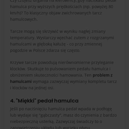
Czy czujesz drgania na kierownicy, gdy naciskasz pedał
hamulca przy wyższych prędkościach (np. powyżej 80
km/h)? To klasyczny objaw zwichrowanych tarcz
hamulcowych.
Tarcze mogą się skrzywić w wyniku nagłej zmiany
temperatury. Wystarczy wjechać zutem z rozgrzanymi
hamulcami w głęboką kałużę - co przy zmiennej
pogodzie w Polsce zdarza się często.
Krzywe tarcze powodują nierównomierne przyleganie
klocków. Skutkuje to pulsowaniem pedału hamulca i
obniżeniem skuteczności hamowania. Ten
problem z
hamulcami
wymaga zazwyczaj wymiany kompletu tarcz
i klocków na jednej osi.
4. "Miękki" pedał hamulca
Jeśli po naciśnięciu hamulca pedał wpada w podłogę
lub wydaje się "gąbczasty", masz do czynienia z bardzo
niebezpieczną usterką. Zazwyczaj świadczy to o
zapowietrzeniu układu lub wycieku płynu