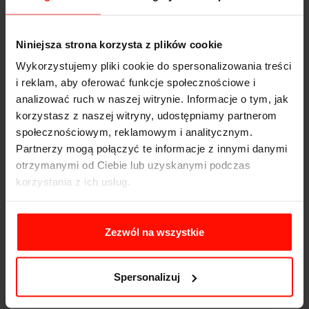
powoduje korozję układu od wewnątrz.
Czy mogę wymienić tylko klocki, bez tarcz?
Niniejsza strona korzysta z plików cookie
Tak, jeśli tarcze mają odpowiednią grubość (powyżej
Wykorzystujemy pliki cookie do spersonalizowania treści
minimum producenta) i nie są zwichrowane. Jednak
i reklam, aby oferować funkcje społecznościowe i
przy wymianie tarcz, zawsze warto zamontować nowe
analizować ruch w naszej witrynie. Informacje o tym, jak
klocki (chyba że obecne nie wykazują praktycznie
korzystasz z naszej witryny, udostępniamy partnerom
żadnych śladów zużycia)
społecznościowym, reklamowym i analitycznym.
Partnerzy mogą połączyć te informacje z innymi danymi
Ile kosztuje naprawa hamulców w 2026 roku?
otrzymanymi od Ciebie lub uzyskanymi podczas
Ceny zależą od modelu auta i użytych części. Wymiana
korzystania z ich usług.
kompletu klocków i tarcz na jedną oś w popularnym
aucie miejskim to zazwyczaj koszt od 600 do 1200 zł (z
robocizną).
Zezwól na wszystkie
Dlaczego hamulce piszczą rano?
Często jest to wynik osadzenia się porannej rosy i
Spersonalizuj
lekkiej, powierzchniowej korozji na tarczach. Po kilku
hamowaniach problem powinien ustąpić. Jeśli nie