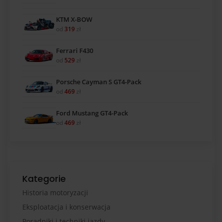
KTM X-BOW
od
319
zł
Ferrari F430
od
529
zł
Porsche Cayman S GT4-Pack
od
469
zł
Ford Mustang GT4-Pack
od
469
zł
Kategorie
Historia motoryzacji
Eksploatacja i konserwacja
Poradniki i techniki jazdy