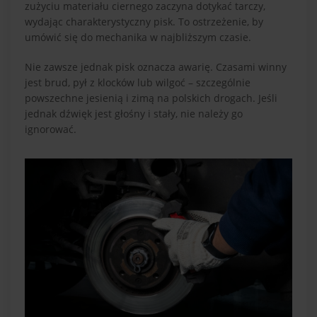
zużyciu materiału ciernego zaczyna dotykać tarczy,
wydając charakterystyczny pisk. To ostrzeżenie, by
umówić się do mechanika w najbliższym czasie.
Nie zawsze jednak pisk oznacza awarię. Czasami winny
jest brud, pył z klocków lub wilgoć – szczególnie
powszechne jesienią i zimą na polskich drogach. Jeśli
jednak dźwięk jest głośny i stały, nie należy go
ignorować.