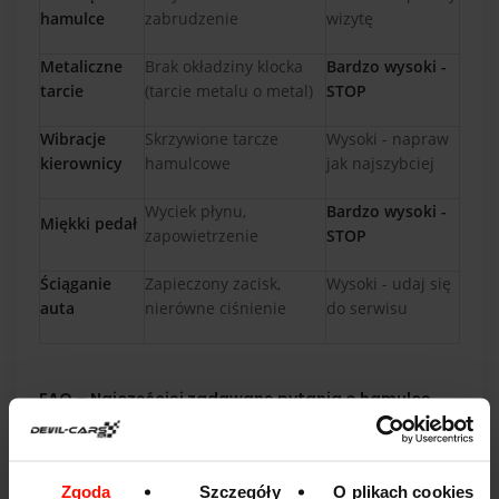
hamulce
zabrudzenie
wizytę
Metaliczne
Brak okładziny klocka
Bardzo wysoki -
tarcie
(tarcie metalu o metal)
STOP
Wibracje
Skrzywione tarcze
Wysoki - napraw
kierownicy
hamulcowe
jak najszybciej
Wyciek płynu,
Bardzo wysoki -
Miękki pedał
zapowietrzenie
STOP
Ściąganie
Zapieczony zacisk,
Wysoki - udaj się
auta
nierówne ciśnienie
do serwisu
FAQ – Najczęściej zadawane pytania o hamulce
Jak często należy wymieniać płyn hamulcowy?
Zaleca się wymianę płynu co 2 lata lub co 40–60 tysięcy
kilometrów. Stary płyn obniża temperaturę wrzenia i
Zgoda
Szczegóły
O plikach cookies