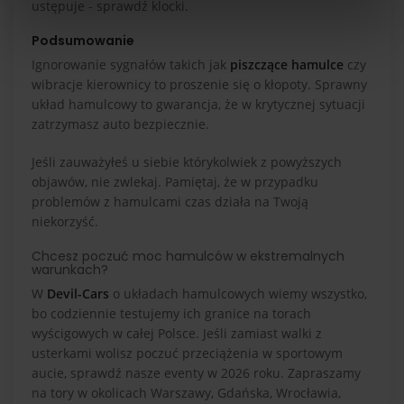
ustępuje - sprawdź klocki.
Podsumowanie
Ignorowanie sygnałów takich jak
piszczące hamulce
czy
wibracje kierownicy to proszenie się o kłopoty. Sprawny
układ hamulcowy to gwarancja, że w krytycznej sytuacji
zatrzymasz auto bezpiecznie.
Jeśli zauważyłeś u siebie którykolwiek z powyższych
objawów, nie zwlekaj. Pamiętaj, że w przypadku
problemów z hamulcami czas działa na Twoją
niekorzyść.
Chcesz poczuć moc hamulców w ekstremalnych
warunkach?
W
Devil-Cars
o układach hamulcowych wiemy wszystko,
bo codziennie testujemy ich granice na torach
wyścigowych w całej Polsce. Jeśli zamiast walki z
usterkami wolisz poczuć przeciążenia w sportowym
aucie, sprawdź nasze eventy w 2026 roku. Zapraszamy
na tory w okolicach Warszawy, Gdańska, Wrocławia,