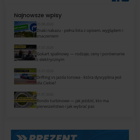
Najnowsze wpisy
05.08.2026
Znaki nakazu - pełna lista z opisem, wyglądem i
znaczeniem
27.07.2026
Gokart spalinowy — rodzaje, ceny i porównanie
z elektrycznym
13.07.2026
Drifting vs jazda torowa - która dyscyplina jest
dla Ciebie?
01.07.2026
Rondo turbinowe — jak jeździć, kto ma
pierwszeństwo i jak wybrać pas