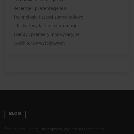
Recenzje i prezentacje aut
Technologia i części samochodowe
Lifestyle, wydarzenia i promocje
Trendy i premiery motoryzacyjne
Wokół torów wyścigowych
BLOG
Znaki nakazu - pełna lista z opisem, wyglądem i znaczeniem