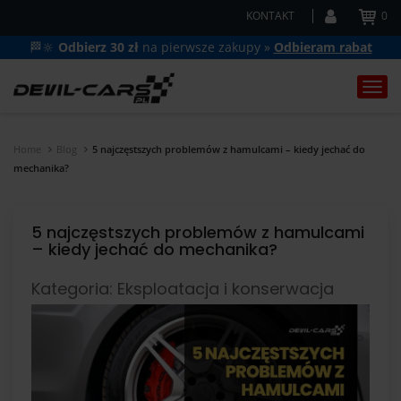
KONTAKT
0
🏁🔆
Odbierz 30 zł
na pierwsze zakupy »
Odbieram rabat
Togg
navi
Home
Blog
5 najczęstszych problemów z hamulcami – kiedy jechać do
mechanika?
5 najczęstszych problemów z hamulcami
– kiedy jechać do mechanika?
Kategoria: Eksploatacja i konserwacja