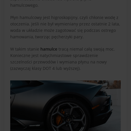
hamulcowego.
Płyn hamulcowy jest higroskopijny, czyli chłonie wodę z
otoczenia. Jeśli nie był wymieniany przez ostatnie 2 lata,
woda w układzie może zagotować się podczas ostrego
hamowania, tworząc pęcherzyki pary.
W takim stanie
hamulce
tracą niemal całą swoją moc.
Konieczne jest natychmiastowe sprawdzenie
szczelności przewodów i wymiana płynu na nowy
(zazwyczaj klasy DOT 4 lub wyższej).