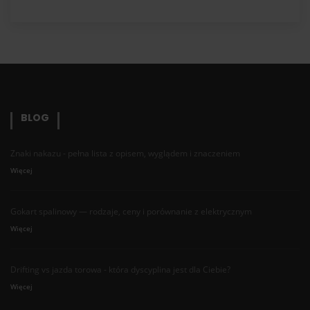
BLOG
Znaki nakazu - pełna lista z opisem, wyglądem i znaczeniem
Więcej
Gokart spalinowy — rodzaje, ceny i porównanie z elektrycznym
Więcej
Drifting vs jazda torowa - która dyscyplina jest dla Ciebie?
Więcej