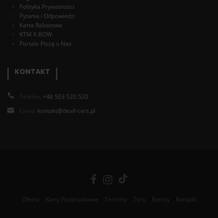
Polityka Prywatności
Pytania i Odpowiedzi
Karta Rabatowa
KTM X-BOW
Portale Piszą o Nas
KONTAKT
Telefon:
+48 503 520 520
Email:
kontakt@devil-cars.pl
Oferta
Karty Podarunkowe
Terminy
Tory
Eventy
Kontakt