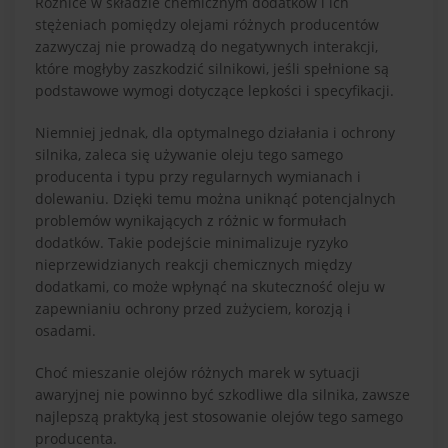
Różnice w składzie chemicznym dodatków i ich
stężeniach pomiędzy olejami różnych producentów
zazwyczaj nie prowadzą do negatywnych interakcji,
które mogłyby zaszkodzić silnikowi, jeśli spełnione są
podstawowe wymogi dotyczące lepkości i specyfikacji.
Niemniej jednak, dla optymalnego działania i ochrony
silnika, zaleca się używanie oleju tego samego
producenta i typu przy regularnych wymianach i
dolewaniu. Dzięki temu można uniknąć potencjalnych
problemów wynikających z różnic w formułach
dodatków. Takie podejście minimalizuje ryzyko
nieprzewidzianych reakcji chemicznych między
dodatkami, co może wpłynąć na skuteczność oleju w
zapewnianiu ochrony przed zużyciem, korozją i
osadami.
Choć mieszanie olejów różnych marek w sytuacji
awaryjnej nie powinno być szkodliwe dla silnika, zawsze
najlepszą praktyką jest stosowanie olejów tego samego
producenta.