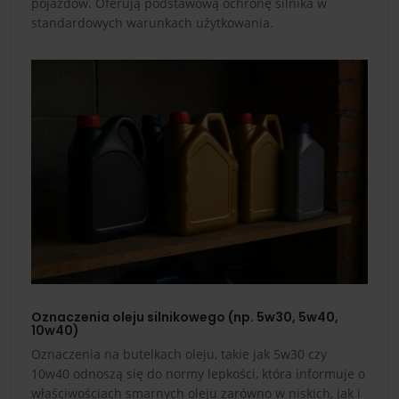
pojazdów. Oferują podstawową ochronę silnika w
standardowych warunkach użytkowania.
Oznaczenia oleju silnikowego (np. 5w30, 5w40,
10w40)
Oznaczenia na butelkach oleju, takie jak 5w30 czy
10w40 odnoszą się do normy lepkości, która informuje o
właściwościach smarnych oleju zarówno w niskich, jak i