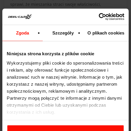
sprawi, że mieszanka straci swoje właściwości,
stabilność termiczną i skuteczność usuwania
zanieczyszczeń.
Jeśli jednak występuje sytuacja awaryjna, ważniejsze
Zgoda
Szczegóły
O plikach cookies
jest zapewnienie odpowiedniego poziomu oleju w
silniku, niż ryzyko jazdy z niskim poziomem oleju, co
może prowadzić do poważnych uszkodzeń.
Niniejsza strona korzysta z plików cookie
Wybór odpowiedniego oleju
Wykorzystujemy pliki cookie do spersonalizowania treści
Wybierając odpowiedni olej do silnika, należy
i reklam, aby oferować funkcje społecznościowe i
przestrzegać zaleceń producenta, klasą lepkości oraz
analizować ruch w naszej witrynie. Informacje o tym, jak
oznaczeniami jakościowymi. Ważna jest również marka
korzystasz z naszej witryny, udostępniamy partnerom
oleju - należy wybierać produkty renomowanych
społecznościowym, reklamowym i analitycznym.
producentów.
Partnerzy mogą połączyć te informacje z innymi danymi
otrzymanymi od Ciebie lub uzyskanymi podczas
Posiadanie w bagażniku zapasowej butelki oleju,
korzystania z ich usług.
zgodnego z obecnie stosowanym w silniku, jest praktyką,
która może okazać się nieoceniona w sytuacjach
awaryjnych. Dzięki temu, w przypadku konieczności