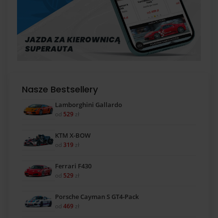
Nasze Bestsellery
Lamborghini Gallardo
od
529
zł
KTM X-BOW
od
319
zł
Ferrari F430
od
529
zł
Porsche Cayman S GT4-Pack
od
469
zł