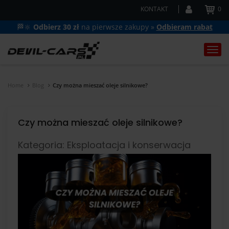
KONTAKT
0
🏁🔆
Odbierz 30 zł
na pierwsze zakupy »
Odbieram rabat
Togg
navi
Home
Blog
Czy można mieszać oleje silnikowe?
Czy można mieszać oleje silnikowe?
Kategoria: Eksploatacja i konserwacja