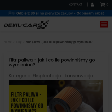
KONTAKT
0
🏁🔆
Odbierz 30 zł
na pierwsze zakupy »
Odbieram rabat
Togg
navi
Home
Blog
Filtr paliwa - jak i co ile powinniśmy go wymieniać?
Filtr paliwa - jak i co ile powinniśmy go
wymieniać?
Kategoria: Eksploatacja i konserwacja