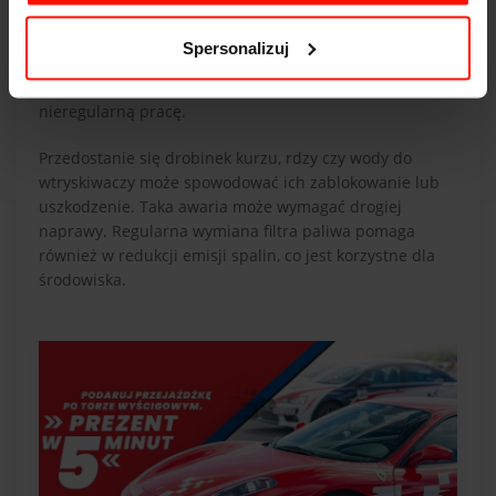
Dbając o regularne wymiany filtra, zapewniamy płynną i
efektywną pracę silnika, co wpływa na osiągi pojazdu i
Spersonalizuj
mniejsze zużycie paliwa. Zanieczyszczone paliwo może
powodować problemy z odpaleniem silnika oraz jego
nieregularną pracę.
Przedostanie się drobinek kurzu, rdzy czy wody do
wtryskiwaczy może spowodować ich zablokowanie lub
uszkodzenie. Taka awaria może wymagać drogiej
naprawy. Regularna wymiana filtra paliwa pomaga
również w redukcji emisji spalin, co jest korzystne dla
środowiska.