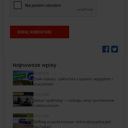
Najnowsze wpisy
05.08.2026
Znaki nakazu - pełna lista z opisem, wyglądem i
znaczeniem
27.07.2026
Gokart spalinowy — rodzaje, ceny i porównanie
z elektrycznym
13.07.2026
Drifting vs jazda torowa - która dyscyplina jest
dla Ciebie?