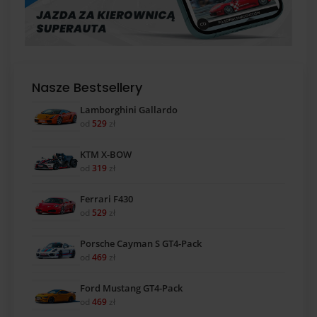
Nasze Bestsellery
Lamborghini Gallardo
od
529
zł
KTM X-BOW
od
319
zł
Ferrari F430
od
529
zł
Porsche Cayman S GT4-Pack
od
469
zł
Ford Mustang GT4-Pack
od
469
zł