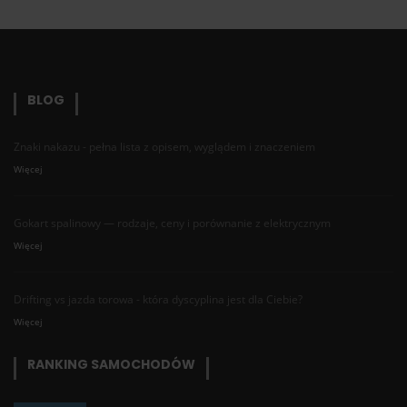
BLOG
Znaki nakazu - pełna lista z opisem, wyglądem i znaczeniem
Więcej
Gokart spalinowy — rodzaje, ceny i porównanie z elektrycznym
Więcej
Drifting vs jazda torowa - która dyscyplina jest dla Ciebie?
Więcej
RANKING SAMOCHODÓW