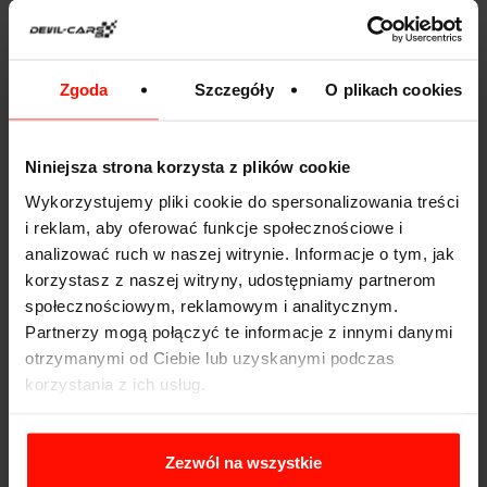
podłączyć przewody układu paliwowego.
Cały proces musi zakończyć się odpowietrzeniem
układu paliwowego. W samochodach z silnikiem
Zgoda
Szczegóły
O plikach cookies
benzynowym wystarczy zazwyczaj kilkukrotnie
przekręcić kluczyk, bez odpalania zapłonu. W przypadku
nowoczesnych diesli po wymianie filtra należy podłączyć
do auta tester diagnostyczny i uruchomić procedurę
Niniejsza strona korzysta z plików cookie
odpowietrzania układu. Dopiero po jej zakończeniu
Wykorzystujemy pliki cookie do spersonalizowania treści
można bezpiecznie odpalić silnik.
i reklam, aby oferować funkcje społecznościowe i
analizować ruch w naszej witrynie. Informacje o tym, jak
Niekiedy odpowietrzanie odbywa się za pomocą ręcznej
korzystasz z naszej witryny, udostępniamy partnerom
pompki.
społecznościowym, reklamowym i analitycznym.
Korzyści wynikające z regularnej
Partnerzy mogą połączyć te informacje z innymi danymi
wymiany filtra paliwa
otrzymanymi od Ciebie lub uzyskanymi podczas
Regularna wymiana filtra paliwa przynosi wiele korzyści.
korzystania z ich usług.
Dzięki niej można zapobiec wielu problemom
związanym z przedostaniem się zanieczyszczonego
paliwa do układu.
Zezwól na wszystkie