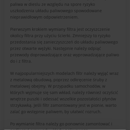
paliwa w dieslu ze względu na spore ryzyko
uszkodzenia układu paliwowego spowodowane
nieprawidłowym odpowietrzeniem.
Pierwszym krokiem wymiany filtra jest oczyszczenie
okolicy filtra przy użyciu ścierki. Zmniejszy to ryzyko
przedostania się zanieczyszczeń do układu paliwowego
przez otwarte wężyki. Następnie należy odpiąć
przewody doprowadzające oraz wyprowadzające paliwo
do i z filtra.
W najpopularniejszych modelach filtr należy wyjąć wraz
z metalową obudową, poprzez odkręcenie śruby z
metalowej obejmy. W przypadku samochodów, w
których wyjmuje się sam wkład, należy również oczyścić
wnętrze puszki i odessać wszelkie pozostałości płynów
strzykawką. Jeśli filtr zamontowany jest w pionie, warto
zalać go wstępnie paliwem, by ułatwić rozruch.
Po wymianie filtra należy go ponownie zamontować i