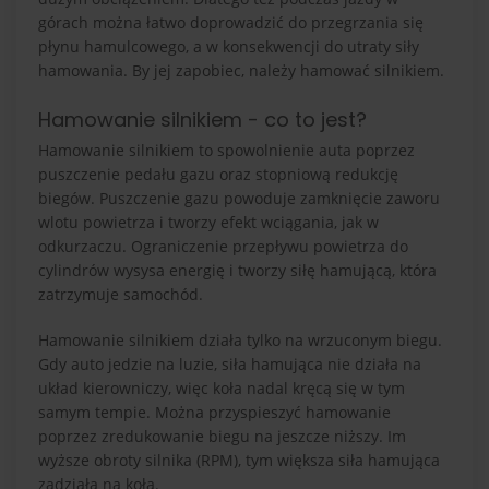
górach można łatwo doprowadzić do przegrzania się
płynu hamulcowego, a w konsekwencji do utraty siły
hamowania. By jej zapobiec, należy hamować silnikiem.
Hamowanie silnikiem - co to jest?
Hamowanie silnikiem to spowolnienie auta poprzez
puszczenie pedału gazu oraz stopniową redukcję
biegów. Puszczenie gazu powoduje zamknięcie zaworu
wlotu powietrza i tworzy efekt wciągania, jak w
odkurzaczu. Ograniczenie przepływu powietrza do
cylindrów wysysa energię i tworzy siłę hamującą, która
zatrzymuje samochód.
Hamowanie silnikiem działa tylko na wrzuconym biegu.
Gdy auto jedzie na luzie, siła hamująca nie działa na
układ kierowniczy, więc koła nadal kręcą się w tym
samym tempie. Można przyspieszyć hamowanie
poprzez zredukowanie biegu na jeszcze niższy. Im
wyższe obroty silnika (RPM), tym większa siła hamująca
zadziała na koła.