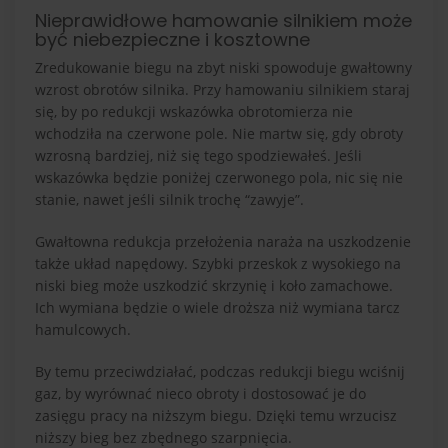
Nieprawidłowe hamowanie silnikiem może
być niebezpieczne i kosztowne
Zredukowanie biegu na zbyt niski spowoduje gwałtowny
wzrost obrotów silnika. Przy hamowaniu silnikiem staraj
się, by po redukcji wskazówka obrotomierza nie
wchodziła na czerwone pole. Nie martw się, gdy obroty
wzrosną bardziej, niż się tego spodziewałeś. Jeśli
wskazówka będzie poniżej czerwonego pola, nic się nie
stanie, nawet jeśli silnik trochę “zawyje”.
Gwałtowna redukcja przełożenia naraża na uszkodzenie
także układ napędowy. Szybki przeskok z wysokiego na
niski bieg może uszkodzić skrzynię i koło zamachowe.
Ich wymiana będzie o wiele droższa niż wymiana tarcz
hamulcowych.
By temu przeciwdziałać, podczas redukcji biegu wciśnij
gaz, by wyrównać nieco obroty i dostosować je do
zasięgu pracy na niższym biegu. Dzięki temu wrzucisz
niższy bieg bez zbędnego szarpnięcia.