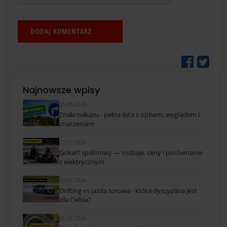
Najnowsze wpisy
05.08.2026
Znaki nakazu - pełna lista z opisem, wyglądem i
znaczeniem
27.07.2026
Gokart spalinowy — rodzaje, ceny i porównanie
z elektrycznym
13.07.2026
Drifting vs jazda torowa - która dyscyplina jest
dla Ciebie?
01.07.2026