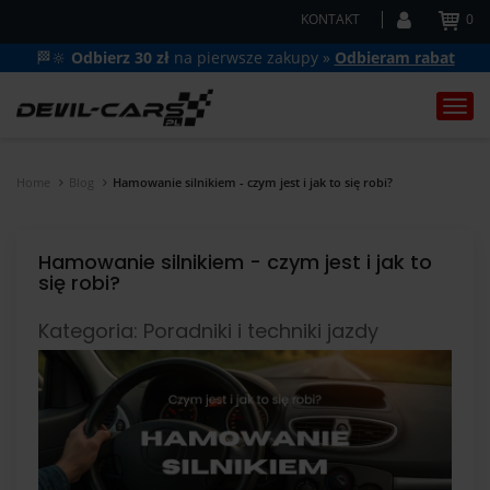
KONTAKT
0
🏁🔆
Odbierz 30 zł
na pierwsze zakupy »
Odbieram rabat
Togg
navi
Home
Blog
Hamowanie silnikiem - czym jest i jak to się robi?
Hamowanie silnikiem - czym jest i jak to
się robi?
Kategoria: Poradniki i techniki jazdy