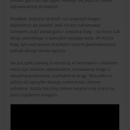
pedału gazu ani sprzęgła. Hamuje się poprzez dobór
odpowiednich przełożeń.
Przykład: jedziesz 60 km/h na czwartym biegu i
dojeżdżasz do świateł. Jeśli chcesz zahamować
silnikiem, puść pedał gazu i zredukuj bieg - na trzeci lub
drugi, pamiętając o specyfice swojego auta. Im niższy
bieg, tym wytracanie prędkości będzie gwałtowniejsze,
jednak obroty silnika wyższe.
Na początku pewną trudnością w hamowaniu silnikiem
może być właśnie odpowiednie zestawienie biegu z
aktualną prędkością i pochyłością drogi. Wszystko tu
zależy od specyfiki danego samochodu, którym
jedziemy. Każdy ma inny zakres bezpiecznej pracy na
poszczególnych biegach.