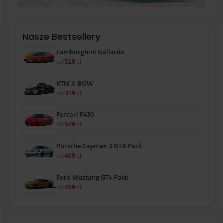
Nasze Bestsellery
Lamborghini Gallardo
od
529
zł
KTM X-BOW
od
319
zł
Ferrari F430
od
529
zł
Porsche Cayman S GT4-Pack
od
469
zł
Ford Mustang GT4-Pack
od
469
zł