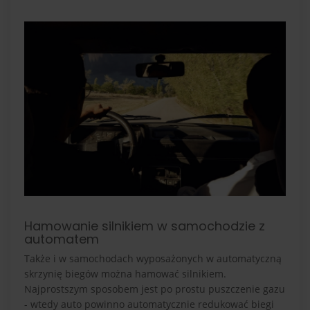
Hamowanie silnikiem w samochodzie z
automatem
Także i w samochodach wyposażonych w automatyczną
skrzynię biegów można hamować silnikiem.
Najprostszym sposobem jest po prostu puszczenie gazu
- wtedy auto powinno automatycznie redukować biegi