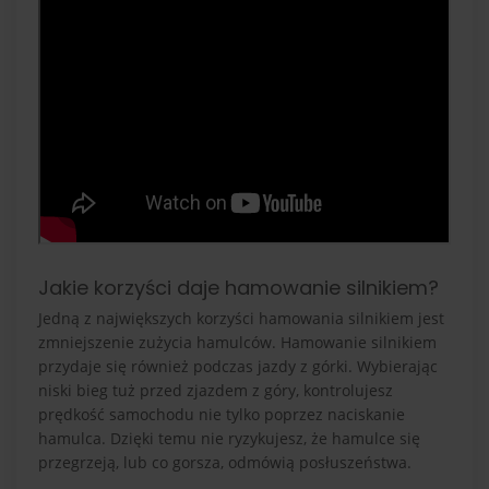
Jakie korzyści daje hamowanie silnikiem?
Jedną z największych korzyści hamowania silnikiem jest
zmniejszenie zużycia hamulców. Hamowanie silnikiem
przydaje się również podczas jazdy z górki. Wybierając
niski bieg tuż przed zjazdem z góry, kontrolujesz
prędkość samochodu nie tylko poprzez naciskanie
hamulca. Dzięki temu nie ryzykujesz, że hamulce się
przegrzeją, lub co gorsza, odmówią posłuszeństwa.