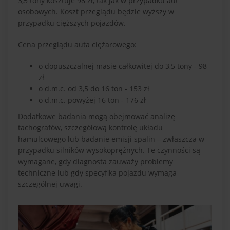
3,5 tony kosztuje 98 zł, tak jak w przypadku aut
osobowych. Koszt przeglądu będzie wyższy w
przypadku cięższych pojazdów.
Cena przeglądu auta ciężarowego:
o dopuszczalnej masie całkowitej do 3,5 tony - 98
zł
o d.m.c. od 3,5 do 16 ton - 153 zł
o d.m.c. powyżej 16 ton - 176 zł
Dodatkowe badania mogą obejmować analizę
tachografów, szczegółową kontrolę układu
hamulcowego lub badanie emisji spalin – zwłaszcza w
przypadku silników wysokoprężnych. Te czynności są
wymagane, gdy diagnosta zauważy problemy
techniczne lub gdy specyfika pojazdu wymaga
szczególnej uwagi.