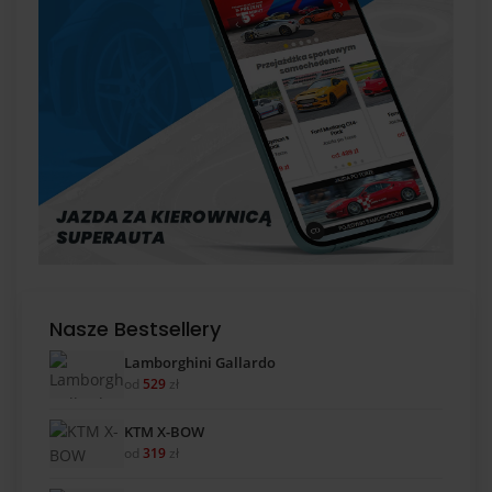
Nasze Bestsellery
Lamborghini Gallardo
od
529
zł
KTM X-BOW
od
319
zł