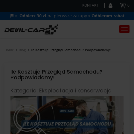
KONTAKT
0
🏁🔆
Odbierz 30 zł
na pierwsze zakupy »
Odbieram rabat
Togg
navi
Home
Blog
Ile Kosztuje Przegląd Samochodu? Podpowiadamy!
Ile Kosztuje Przegląd Samochodu?
Podpowiadamy!
Kategoria: Eksploatacja i konserwacja