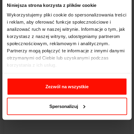
wykonywania dodatkowych przeglądów w ramach
Niniejsza strona korzysta z plików cookie
określonego przebiegu pojazdu.
Wykorzystujemy pliki cookie do spersonalizowania treści
i reklam, aby oferować funkcje społecznościowe i
Podsumowanie
analizować ruch w naszej witrynie. Informacje o tym, jak
Koszt przeglądu samochodu zależy od rodzaju pojazdu
korzystasz z naszej witryny, udostępniamy partnerom
oraz obecności instalacji gazowej. Standardowa cena w
społecznościowym, reklamowym i analitycznym.
2025 roku dla samochodu osobowego wynosi 98 zł, a dla
Partnerzy mogą połączyć te informacje z innymi danymi
pojazdów z instalacją gazową – 162 zł.
otrzymanymi od Ciebie lub uzyskanymi podczas
Regularne badania techniczne to nie tylko obowiązek,
korzystania z ich usług.
ale również dbałość o bezpieczeństwo Twoje i innych
uczestników ruchu. Pamiętaj, aby zawsze
przeprowadzać przegląd na czas i wybierać sprawdzone
Zezwól na wszystkie
stacje diagnostyczne.
Zainspirowany motoryzacją? Sprawdź nasze oferty na
Spersonalizuj
przejazdy sportowymi samochodami
na Devil-Cars i
poczuj adrenalinę na torze!