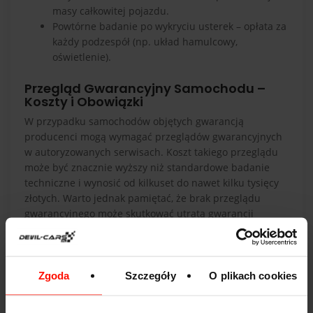
masy całkowitej pojazdu.
Powtórne badanie po wykryciu usterek – opłata za
każdy podzespół (np. układ hamulcowy,
oświetlenie).
Przegląd Gwarancyjny Samochodu –
Koszty i Obowiązki
W przypadku samochodów objętych gwarancją
producenci mogą wymagać przeglądów gwarancyjnych
w autoryzowanych serwisach. Koszt takiego przeglądu
może być znacznie wyższy niż standardowe badanie
techniczne i wynosić od kilkuset do nawet kilku tysięcy
złotych. Warto jednak pamiętać, że brak przeglądu
gwarancyjnego może skutkować utratą gwarancji
producenta.
Przeglądy gwarancyjne obejmują nie tylko standardowe
badania techniczne, ale także wymianę elementów
Zgoda
Szczegóły
O plikach cookies
eksploatacyjnych, takich jak olej, filtry czy płyny
eksploatacyjne. Producenci mogą również wymagać