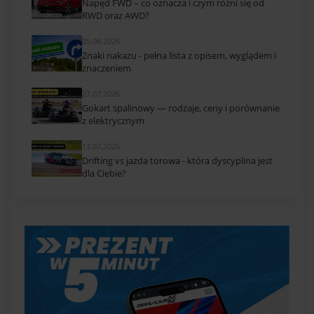
Napęd FWD – co oznacza i czym różni się od
RWD oraz AWD?
05.08.2026
Znaki nakazu - pełna lista z opisem, wyglądem i
znaczeniem
27.07.2026
Gokart spalinowy — rodzaje, ceny i porównanie
z elektrycznym
13.07.2026
Drifting vs jazda torowa - która dyscyplina jest
dla Ciebie?