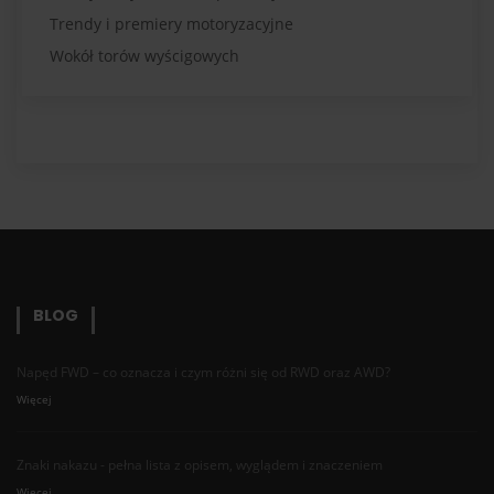
Trendy i premiery motoryzacyjne
Wokół torów wyścigowych
BLOG
Napęd FWD – co oznacza i czym różni się od RWD oraz AWD?
Więcej
Znaki nakazu - pełna lista z opisem, wyglądem i znaczeniem
Więcej