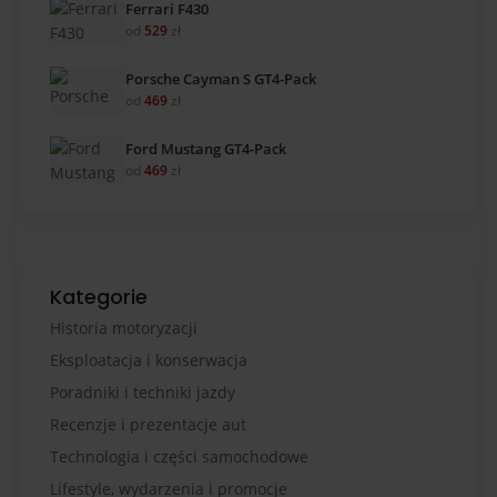
Ferrari F430
od
529
zł
Porsche Cayman S GT4-Pack
od
469
zł
Ford Mustang GT4-Pack
od
469
zł
Kategorie
Historia motoryzacji
Eksploatacja i konserwacja
Poradniki i techniki jazdy
Recenzje i prezentacje aut
Technologia i części samochodowe
Lifestyle, wydarzenia i promocje