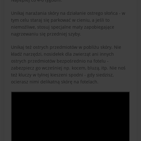
Unikaj narażania skóry na działanie ostrego słońca - w
tym celu staraj się parkować w cieniu, a jeśli to
niemożliwe, stosuj specjalne maty zapobiegające
nagrzewaniu się przedniej szyby.
Unikaj też ostrych przedmiotów w pobliżu skóry. Nie
kładź narzędzi, nosidełek dla zwierząt ani innych
ostrych przedmiotów bezpośrednio na fotelu -
zabezpiecz go wcześniej np. kocem, bluzą, itp. Nie noś
też kluczy w tylnej kieszeni spodni - gdy siedzisz,
ocierasz nimi delikatną skórę na fotelach.