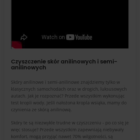
Czyszczenie skór anilinowych i semi-
anilinowych
Skóry anilinowe i semi-anilinowe znajdziemy tylko w
klasycznych samochodach oraz w drogich, luksusowych
autach. Jak je rozpoznać? Przede wszystkim wykonując
test kropli wody. Jeśli nałożona kropla wsiąka, mamy do
czynienia ze skórą anilinową.
Skóry te są niezwykle trudne w czyszczeniu - po co się je
więc stosuje? Przede wszystkim zapewniają niebywały
komfort, mogą przyjąć nawet 70% wilgotności, są