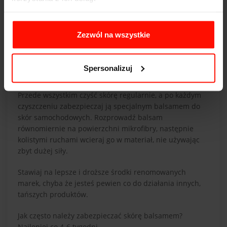
gdyż jeszcze bardziej pogorszysz jej stan.
Pękanie skórzanych foteli - jak
Zezwól na wszystkie
zapobiegać?
Popękana skóra szpeci samochód i jest praktycznie
niemożliwa do naprawienia. Dlatego tak ważne jest
Spersonalizuj
zapobieganie powstawaniu pęknięć.
Przede wszystkim czyść skórę regularnie, a po każdym
czyszczeniu zabezpieczaj ją specjalnym balsamem do
skór samochodowych. Rozprowadź balsam
równomiernie na powierzchni mikrofibry, następnie
kolistymi ruchami wcieraj go w materiał, nie używając
zbyt dużej siły.
Stawiaj na lepsze i droższe środki renomowanych
marek, chyba że jesteś pewien co do działania innych,
tańszych produktów.
Jak często należy zabezpieczać skórę balsamem?
Najlepiej co 4-6 tygodni.