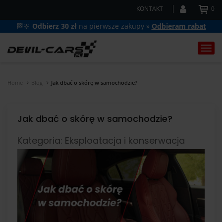
KONTAKT
0
🏁🔆
Odbierz 30 zł
na pierwsze zakupy »
Odbieram rabat
Togg
navi
Home
Blog
Jak dbać o skórę w samochodzie?
Jak dbać o skórę w samochodzie?
Kategoria: Eksploatacja i konserwacja