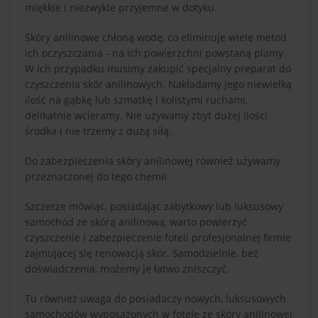
miękkie i niezwykle przyjemne w dotyku.
Skóry anilinowe chłoną wodę, co eliminuje wiele metod
ich oczyszczania - na ich powierzchni powstaną plamy.
W ich przypadku musimy zakupić specjalny preparat do
czyszczenia skór anilinowych. Nakładamy jego niewielką
ilość na gąbkę lub szmatkę i kolistymi ruchami,
delikatnie wcieramy. Nie używamy zbyt dużej ilości
środka i nie trzemy z dużą siłą.
Do zabezpieczenia skóry anilinowej również używamy
przeznaczonej do tego chemii.
Szczerze mówiąc, posiadając zabytkowy lub luksusowy
samochód ze skórą anilinową, warto powierzyć
czyszczenie i zabezpieczenie foteli profesjonalnej firmie
zajmującej się renowacją skór. Samodzielnie, bez
doświadczenia, możemy je łatwo zniszczyć.
Tu również uwaga do posiadaczy nowych, luksusowych
samochodów wyposażonych w fotele ze skóry anilinowej