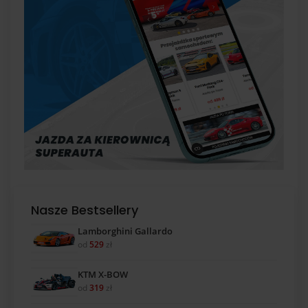
Nasze Bestsellery
Lamborghini Gallardo
od
529
zł
KTM X-BOW
od
319
zł