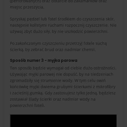
(perforowanych) oraz dotarcie do zakamarków oraz
miejsc przeszycia.
Spryskaj pędzel lub fotel środkiem do czyszczenia skór,
następnie kolistymi ruchami rozpocznij czyszczenie. Nie
używaj zbyt dużo siły, by nie uszkodzić powierzchni.
Po zakończonym czyszczeniu przetrzyj fotele suchą
ścierką, by zebrać brud oraz nadmiar chemii.
Sposób numer 3 - myjka parowa
Ten sposób będzie wymagał od ciebie dużo ostrożności.
Używając myjki parowej nie dopuść, by na siedzeniach
zgromadziły się strumienie wody. W tym celu owiń
końcówkę myjki dwiema grubymi ścierkami z mikrofibry
i zacieśnij gumką. Gdy zastosujesz tylko jedną, będziesz
zostawiał ślady ścierki oraz nadmiar wody na
powierzchni foteli.