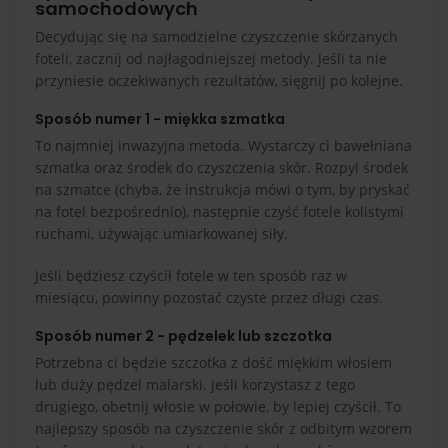
samochodowych
Decydując się na samodzielne czyszczenie skórzanych
foteli, zacznij od najłagodniejszej metody. Jeśli ta nie
przyniesie oczekiwanych rezultatów, sięgnij po kolejne.
Sposób numer 1 - miękka szmatka
To najmniej inwazyjna metoda. Wystarczy ci bawełniana
szmatka oraz środek do czyszczenia skór. Rozpyl środek
na szmatce (chyba, że instrukcja mówi o tym, by pryskać
na fotel bezpośrednio), następnie czyść fotele kolistymi
ruchami, używając umiarkowanej siły.
Jeśli będziesz czyścił fotele w ten sposób raz w
miesiącu, powinny pozostać czyste przez długi czas.
Sposób numer 2 - pędzelek lub szczotka
Potrzebna ci będzie szczotka z dość miękkim włosiem
lub duży pędzel malarski. Jeśli korzystasz z tego
drugiego, obetnij włosie w połowie, by lepiej czyścił. To
najlepszy sposób na czyszczenie skór z odbitym wzorem