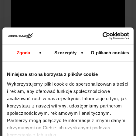
Zgoda
Szczegóły
O plikach cookies
Niniejsza strona korzysta z plików cookie
Wykorzystujemy pliki cookie do spersonalizowania treści
i reklam, aby oferować funkcje społecznościowe i
Używając myjki zabezpieczonej mikrofibrą przecieraj
analizować ruch w naszej witrynie. Informacje o tym, jak
fotel fragmentami i rób to bardzo szybko - przez
korzystasz z naszej witryny, udostępniamy partnerom
dosłownie ułamek sekundy. W drugiej ręce trzymaj
suchą, bawełnianą ścierkę, by od razu zetrzeć wilgoć
społecznościowym, reklamowym i analitycznym.
pozostawioną na skórze.
Partnerzy mogą połączyć te informacje z innymi danymi
otrzymanymi od Ciebie lub uzyskanymi podczas
! Ważne - nie stosuj tej metody na popękanej skórze,
korzystania z ich usług.