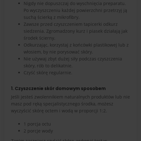
Nigdy nie dopuszczaj do wyschnięcia preparatu.
Po wyczyszczeniu każdej powierzchni przetrzyj ją
suchą ścierką z mikrofibry.
Zawsze przed czyszczeniem tapicerki odkurz
siedzenia. Zgromadzony kurz i piasek działają jak
środek ścierny.
Odkurzając, korzystaj z końcówki plastikowej lub z
włosiem, by nie porysować skóry.
Nie używaj zbyt dużej siły podczas czyszczenia
skóry, rób to delikatnie.
Czyść skórę regularnie.
1. Czyszczenie skór domowym sposobem
Jeśli jesteś zwolennikiem naturalnych produktów lub nie
masz pod ręką specjalistycznego środka, możesz
wyczyścić skórę octem i wodą w proporcji 1:2.
1 porcja octu
2 porcje wody
Zanim zaczniesz czyścić skórę, wykonaj test w