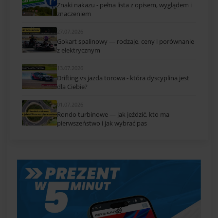
Znaki nakazu - pełna lista z opisem, wyglądem i
znaczeniem
27.07.2026
Gokart spalinowy — rodzaje, ceny i porównanie
z elektrycznym
13.07.2026
Drifting vs jazda torowa - która dyscyplina jest
dla Ciebie?
01.07.2026
Rondo turbinowe — jak jeździć, kto ma
pierwszeństwo i jak wybrać pas