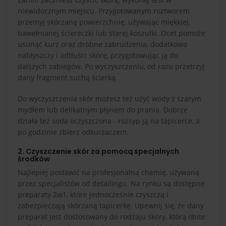
niewidocznym miejscu. Przygotowanym roztworem
przemyj skórzaną powierzchnię, używając miękkiej,
bawełnianej ściereczki lub starej koszulki. Ocet pomoże
usunąć kurz oraz drobne zabrudzenia, dodatkowo
nabłyszczy i odtłuści skórę, przygotowując ją do
dalszych zabiegów. Po wyczyszczeniu, od razu przetrzyj
dany fragment suchą ścierką.
Do wyczyszczenia skór możesz też użyć wody z szarym
mydłem lub delikatnym płynem do prania. Dobrze
działa też soda oczyszczona - rozsyp ją na tapicerce, a
po godzinie zbierz odkurzaczem.
2. Czyszczenie skór za pomocą specjalnych
środków
Najlepiej postawić na profesjonalną chemię, używaną
przez specjalistów od detailingu. Na rynku są dostępne
preparaty 2w1, które jednocześnie czyszczą i
zabezpieczają skórzaną tapicerkę. Upewnij się, że dany
preparat jest dostosowany do rodzaju skóry, którą obite