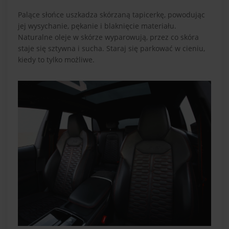
Palące słońce uszkadza skórzaną tapicerkę, powodując
jej wysychanie, pękanie i blaknięcie materiału.
Naturalne oleje w skórze wyparowują, przez co skóra
staje się sztywna i sucha. Staraj się parkować w cieniu,
kiedy to tylko możliwe.