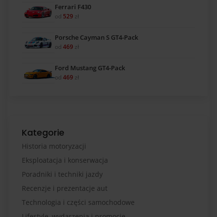
Ferrari F430
od
529
zł
Porsche Cayman S GT4-Pack
od
469
zł
Ford Mustang GT4-Pack
od
469
zł
Kategorie
Historia motoryzacji
Eksploatacja i konserwacja
Poradniki i techniki jazdy
Recenzje i prezentacje aut
Technologia i części samochodowe
Lifestyle, wydarzenia i promocje