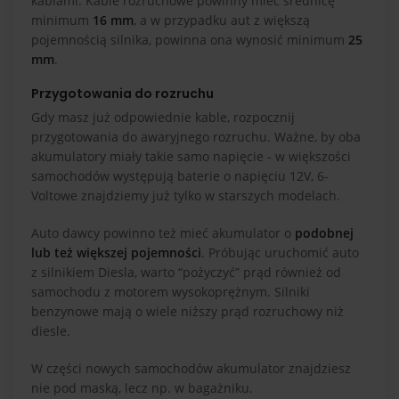
kablami. Kable rozruchowe powinny mieć średnicę
minimum
16 mm
, a w przypadku aut z większą
pojemnością silnika, powinna ona wynosić minimum
25
mm
.
Przygotowania do rozruchu
Gdy masz już odpowiednie kable, rozpocznij
przygotowania do awaryjnego rozruchu. Ważne, by oba
akumulatory miały takie samo napięcie - w większości
samochodów występują baterie o napięciu 12V, 6-
Voltowe znajdziemy już tylko w starszych modelach.
Auto dawcy powinno też mieć akumulator o
podobnej
lub też większej pojemności
. Próbując uruchomić auto
z silnikiem Diesla, warto “pożyczyć” prąd również od
samochodu z motorem wysokoprężnym. Silniki
benzynowe mają o wiele niższy prąd rozruchowy niż
diesle.
W części nowych samochodów akumulator znajdziesz
nie pod maską, lecz np. w bagażniku.