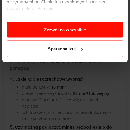
otrzymanymi od Ciebie lub uzyskanymi podczas
Po uruchomieniu jedź minimum
20–30 minut
, najlepiej
korzystania z ich usług.
dłużej poza miastem. Krótkie odcinki nie doładują
baterii, zwłaszcza zimą. Jeśli problem wraca – sprawdź
stan akumulatora testerem.
Zezwól na wszystkie
3. Czy można odpalić diesla z kabli rozruchowych?
Można, ale korzystaj z dawcy o podobnej lub większej
Spersonalizuj
pojemności (najlepiej również diesel). Silniki
wysokoprężne wymagają wyższego prądu
rozruchowego, więc
kable min. 25 mm²
bardzo
pomagają.
4. Jakie kable rozruchowe wybrać?
małe benzyny:
16 mm²
diesle i większe jednostki:
25 mm² lub więcej
długość: 3–4 m (dłuższe = większe spadki
napięcia)
solidne szczęki, miedziane przewodniki, miękka
izolacja odporna na mróz
5. Czy można podłączyć minus bezpośrednio do