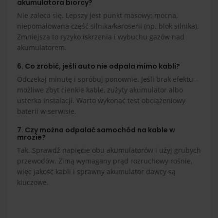
akumulatora biorcy?
Nie zaleca się. Lepszy jest punkt masowy: mocna,
niepomalowana część silnika/karoserii (np. blok silnika).
Zmniejsza to ryzyko iskrzenia i wybuchu gazów nad
akumulatorem.
6. Co zrobić, jeśli auto nie odpala mimo kabli?
Odczekaj minutę i spróbuj ponownie. Jeśli brak efektu –
możliwe zbyt cienkie kable, zużyty akumulator albo
usterka instalacji. Warto wykonać test obciążeniowy
baterii w serwisie.
7. Czy można odpalać samochód na kable w
mrozie?
Tak. Sprawdź napięcie obu akumulatorów i użyj grubych
przewodów. Zimą wymagany prąd rozruchowy rośnie,
więc jakość kabli i sprawny akumulator dawcy są
kluczowe.