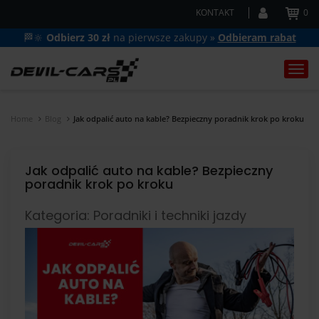
KONTAKT
0
🏁🔆
Odbierz 30 zł
na pierwsze zakupy »
Odbieram rabat
Togg
navi
Home
Blog
Jak odpalić auto na kable? Bezpieczny poradnik krok po kroku
Jak odpalić auto na kable? Bezpieczny
poradnik krok po kroku
Kategoria: Poradniki i techniki jazdy