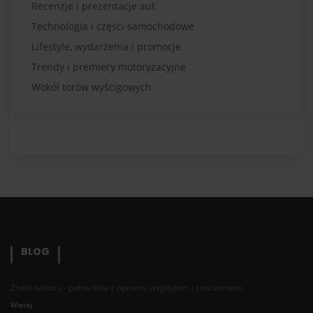
Recenzje i prezentacje aut
Technologia i części samochodowe
Lifestyle, wydarzenia i promocje
Trendy i premiery motoryzacyjne
Wokół torów wyścigowych
BLOG
Znaki nakazu - pełna lista z opisem, wyglądem i znaczeniem
Więcej