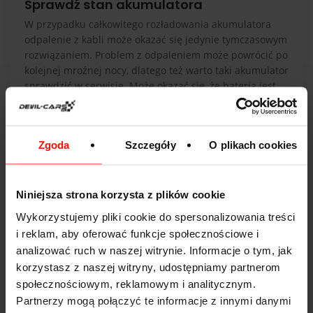
Sprawdź stan akumulatora
W przypadku całkowitego rozładowania akumulatora
odpalenie z kabli może okazać się jedynie tymczasowym
rozwiązaniem. Problem z odpaleniem może powrócić po
kolejnej mroźnej nocy, dlatego też warto taki akumulator
sprawdzić w serwisie. Może okazać się, że bateria jest
na tyle zużyta, że wymaga już wymiany na nową.
Zgoda
Szczegóły
O plikach cookies
Najczęściej zadawane pytania (FAQ)
1. Czy odpalanie samochodu na kable jest
Niniejsza strona korzysta z plików cookie
bezpieczne dla elektroniki?
Wykorzystujemy pliki cookie do spersonalizowania treści
Tak, jeśli zachowasz prawidłową kolejność podłączania i
i reklam, aby oferować funkcje społecznościowe i
odłączania kabli rozruchowych oraz użyjesz przewodów
analizować ruch w naszej witrynie. Informacje o tym, jak
o odpowiednim przekroju. Unikaj iskrzenia i zetknięcia
korzystasz z naszej witryny, udostępniamy partnerom
klem – to najczęstsza przyczyna uszkodzeń modułów.
społecznościowym, reklamowym i analitycznym.
2. Jak długo ładować akumulator po odpaleniu z
Partnerzy mogą połączyć te informacje z innymi danymi
kabli?