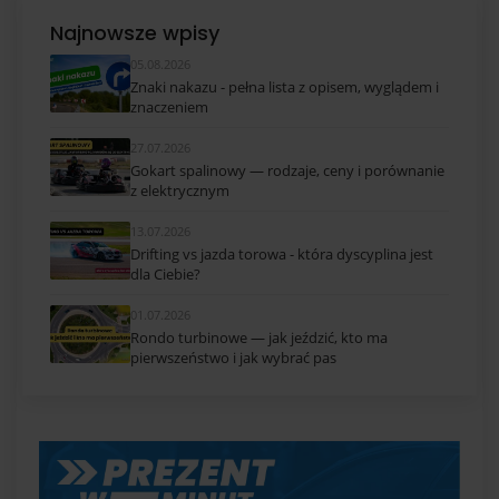
Najnowsze wpisy
05.08.2026
Znaki nakazu - pełna lista z opisem, wyglądem i
znaczeniem
27.07.2026
Gokart spalinowy — rodzaje, ceny i porównanie
z elektrycznym
13.07.2026
Drifting vs jazda torowa - która dyscyplina jest
dla Ciebie?
01.07.2026
Rondo turbinowe — jak jeździć, kto ma
pierwszeństwo i jak wybrać pas