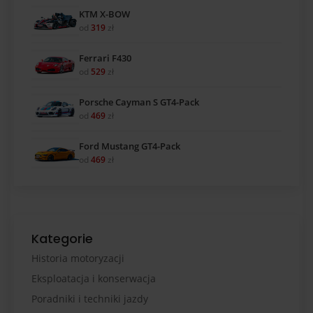
KTM X-BOW
od
319
zł
Ferrari F430
od
529
zł
Porsche Cayman S GT4-Pack
od
469
zł
Ford Mustang GT4-Pack
od
469
zł
Kategorie
Historia motoryzacji
Eksploatacja i konserwacja
Poradniki i techniki jazdy