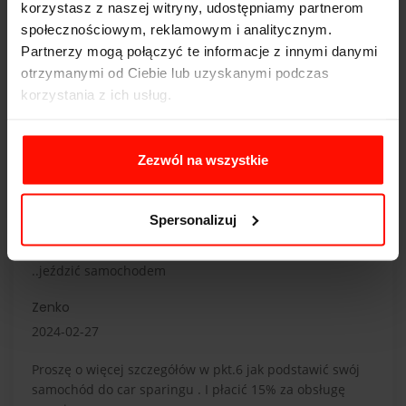
korzystasz z naszej witryny, udostępniamy partnerom
społecznościowym, reklamowym i analitycznym.
Partnerzy mogą połączyć te informacje z innymi danymi
otrzymanymi od Ciebie lub uzyskanymi podczas
korzystania z ich usług.
Komentarze
Anna
Zezwól na wszystkie
2024-01-03
Proszę o pomoc w zdobyciu uprawnień do kierowania
Spersonalizuj
samochodem osobowym w celu zarabiania na życie jako
kierowca i spełnienie tego o czym marzę i kocham robić
..jeździć samochodem
Zenko
2024-02-27
Proszę o więcej szczegółów w pkt.6 jak podstawić swój
samochód do car sparingu . I płacić 15% za obsługę