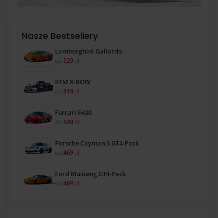
Nasze Bestsellery
Lamborghini Gallardo
od
529
zł
KTM X-BOW
od
319
zł
Ferrari F430
od
529
zł
Porsche Cayman S GT4-Pack
od
469
zł
Ford Mustang GT4-Pack
od
469
zł