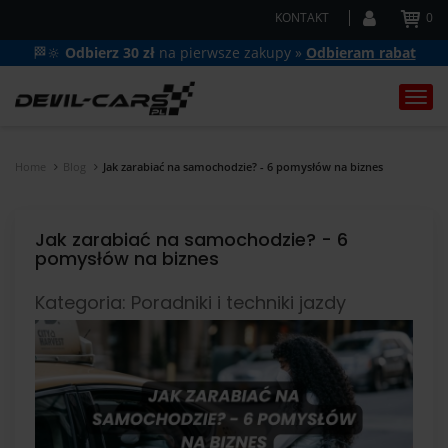
KONTAKT
0
🏁🔆
Odbierz 30 zł
na pierwsze zakupy »
Odbieram rabat
Togg
navi
Home
Blog
Jak zarabiać na samochodzie? - 6 pomysłów na biznes
Jak zarabiać na samochodzie? - 6
pomysłów na biznes
Kategoria: Poradniki i techniki jazdy