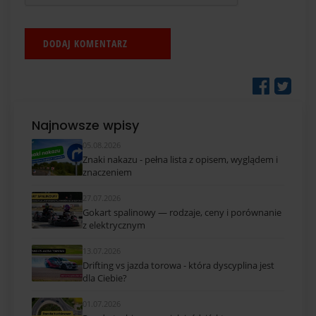
Najnowsze wpisy
05.08.2026
Znaki nakazu - pełna lista z opisem, wyglądem i
znaczeniem
27.07.2026
Gokart spalinowy — rodzaje, ceny i porównanie
z elektrycznym
13.07.2026
Drifting vs jazda torowa - która dyscyplina jest
dla Ciebie?
01.07.2026