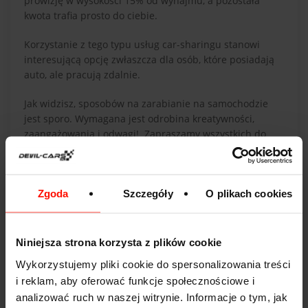
prowizję w wysokości 15% od wynajmu, a pozostała
kwota trafia prosto do ciebie.
Korzystanie z tego typu usług car-sharingu stanowi
interesującą opcję zwłaszcza dla osób, które posiadają
auto, ale pracują zdalnie.
Jak widzisz, sposobów na zarabianie na samochodzie
jest sporo. Wymagana jest odrobina kreatywności,
zaangażowania i odwagi! Zapraszamy wszystkich do
dyskusji w komentarzach - podzielcie się swoimi
pomysłami na zarabianie na własnym samochodzie!
Zgoda
Szczegóły
O plikach cookies
Tagi:
zarabianie
jak zarabiać na samochodzie
car-sharing
taxi
biznes
Niniejsza strona korzysta z plików cookie
Wykorzystujemy pliki cookie do spersonalizowania treści
i reklam, aby oferować funkcje społecznościowe i
analizować ruch w naszej witrynie. Informacje o tym, jak