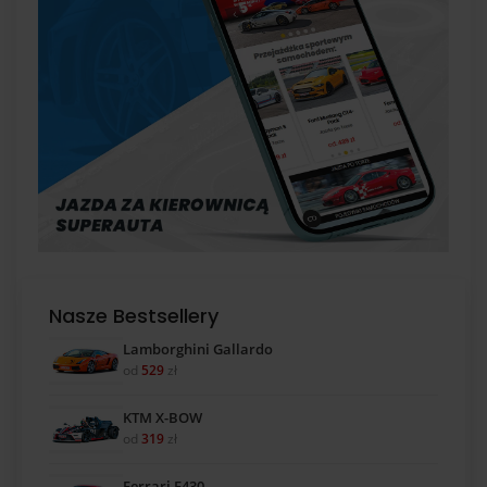
Nasze Bestsellery
Lamborghini Gallardo
od
529
zł
KTM X-BOW
od
319
zł
Ferrari F430