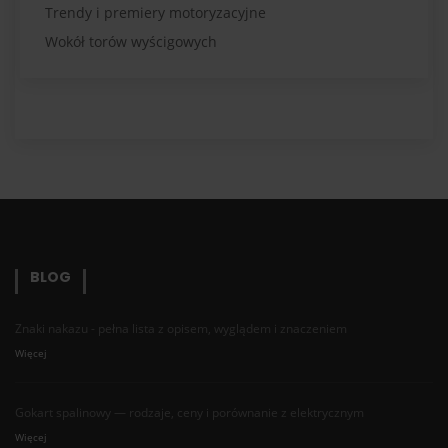
Trendy i premiery motoryzacyjne
Wokół torów wyścigowych
BLOG
Znaki nakazu - pełna lista z opisem, wyglądem i znaczeniem
Więcej
Gokart spalinowy — rodzaje, ceny i porównanie z elektrycznym
Więcej