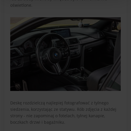
oświetlone.
Deskę rozdzielczą najlepiej fotografować z tylnego
siedzenia, korzystając ze statywu. Rób zdjęcia z każdej
strony - nie zapominaj o fotelach, tylnej kanapie,
boczkach drzwi i bagażniku.