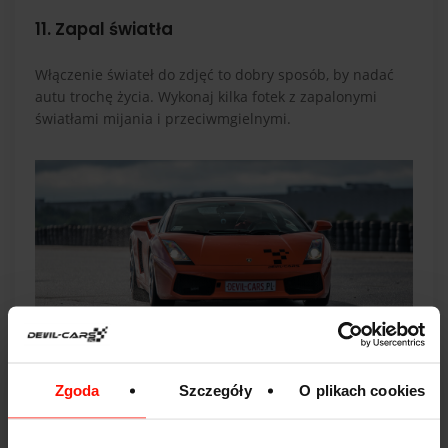
11. Zapal światła
Włączenie świateł do zdjęć to dobry sposób, by nadać
autu trochę życia. Wykonaj kilka fotek z zapalonymi
światłami mijania i przeciwmgielnymi.
Zgoda
Szczegóły
O plikach cookies
Uważaj jednak, by światła nie zdominowały ujęcia. Może
się tak stać, gdy słońce już zachodzi lub niebo zaczyna