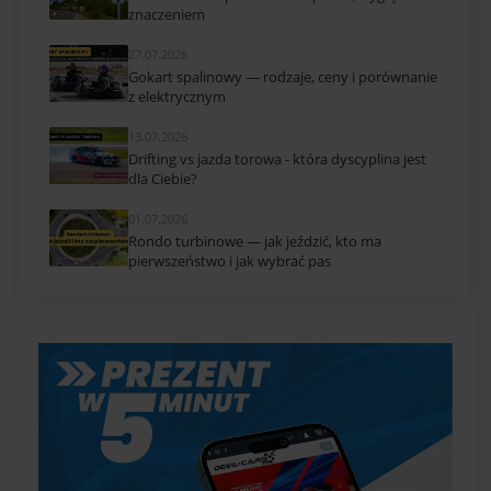
znaczeniem
27.07.2026
Gokart spalinowy — rodzaje, ceny i porównanie
z elektrycznym
13.07.2026
Drifting vs jazda torowa - która dyscyplina jest
dla Ciebie?
01.07.2026
Rondo turbinowe — jak jeździć, kto ma
pierwszeństwo i jak wybrać pas