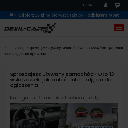
KONTAKT
0
🏁🔆
Odbierz 30 zł
na pierwsze zakupy »
Odbieram rabat
Togg
navi
Home
Blog
Sprzedajesz używany samochód? Oto 13 wskazówek, jak zrobić
dobre zdjęcia do ogłoszenia!
Sprzedajesz używany samochód? Oto 13
wskazówek, jak zrobić dobre zdjęcia do
ogłoszenia!
Kategoria: Poradniki i techniki jazdy