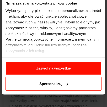
się chmurzyć.
Niniejsza strona korzysta z plików cookie
Wykorzystujemy pliki cookie do spersonalizowania treści
12. Nie zakrywaj tablic rejestracyjnych
i reklam, aby oferować funkcje społecznościowe i
analizować ruch w naszej witrynie. Informacje o tym, jak
Niektórzy sprzedawcy zakrywają lub zamazują w
korzystasz z naszej witryny, udostępniamy partnerom
ogłoszeniach tablice rejestracyjne. Musisz mieć
świadomość, że przez to potencjalny kupiec nie będzie
społecznościowym, reklamowym i analitycznym.
miał dostępu do wielu przydatnych informacji. Poza
Partnerzy mogą połączyć te informacje z innymi danymi
tym, może odnieść wrażenie, że coś ukrywasz i nie
otrzymanymi od Ciebie lub uzyskanymi podczas
pokazujesz mu całej prawdy.
korzystania z ich usług.
Jaki jest sens zasłaniania tablic, skoro są one widoczne
dla absolutnie każdego, kiedy poruszasz się autem po
Zezwól na wszystkie
mieście.
13. Pamiętaj o dobrych zdjęciach wnętrza
Spersonalizuj
Powtarzamy - bezpośrednie słońce będzie twoim
największym wrogiem, również wewnątrz auta. Jeśli już
robisz zdjęcia w samo południe, znajdź miejsce w cieniu
lub za budynkiem, by wnętrze było równomiernie