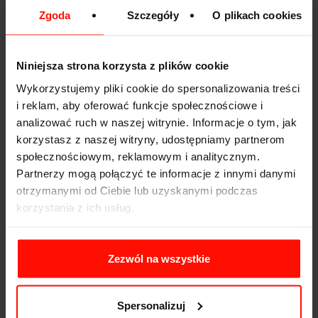
za kółkiem o prowadzenie „super auta” na oponach z
Zgoda
Szczegóły
O plikach cookies
segmentu high performance zapraszamy na jeden z
torów wyścigowych, które
współpracują z Devil Cars
.
Samochody znajdujące się w ofercie firmy zaopatrywane
Niniejsza strona korzysta z plików cookie
są w najwyższej jakości opony gwarantujące najlepsze
Wykorzystujemy pliki cookie do spersonalizowania treści
osiągi przy wysokich prędkościach.
i reklam, aby oferować funkcje społecznościowe i
analizować ruch w naszej witrynie. Informacje o tym, jak
korzystasz z naszej witryny, udostępniamy partnerom
społecznościowym, reklamowym i analitycznym.
Partnerzy mogą połączyć te informacje z innymi danymi
otrzymanymi od Ciebie lub uzyskanymi podczas
korzystania z ich usług.
Zezwól na wszystkie
Komentarze
Spersonalizuj