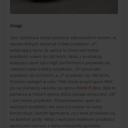
Osiągi
Sam Gatorback został poddany odpowiednim testom, w
wyniku których otrzymał indeks prędkości „V”,
wskazujący na to, że opona ta może wytrzymać
prędkości nawet do 240 km/h. Wraz z produkcją
kolejnych opon typu high performance pojawiały się
również nowe indeksy prędkości: „H” oznaczało
prędkości do 210 km/h, a „S” prędkości do 180 km/h.
Przełom nastąpił w roku 1986, kiedy w wyścigach WRC
po raz pierwszy ukazała się opona
Pirelli P Zero
. Była to
pierwsza w historii opona, która została oznaczona „ZR”
– bez limitu prędkości. Przystosowanie opon do
wyższych prędkości ma znaczny wpływ na samą
konstrukcję i kształt ogumienia, co z kolei przekłada się
na komfort jazdy. Wraz z wyższym indeksem prędkości
opona jest szersza, a sama mieszanka gumowa