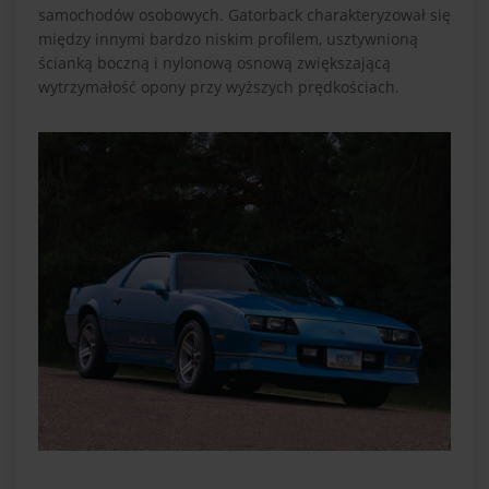
samochodów osobowych. Gatorback charakteryzował się
między innymi bardzo niskim profilem, usztywnioną
ścianką boczną i nylonową osnową zwiększającą
wytrzymałość opony przy wyższych prędkościach.