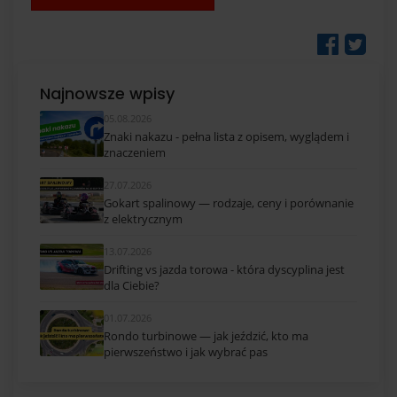
Najnowsze wpisy
05.08.2026
Znaki nakazu - pełna lista z opisem, wyglądem i
znaczeniem
27.07.2026
Gokart spalinowy — rodzaje, ceny i porównanie
z elektrycznym
13.07.2026
Drifting vs jazda torowa - która dyscyplina jest
dla Ciebie?
01.07.2026
Rondo turbinowe — jak jeździć, kto ma
pierwszeństwo i jak wybrać pas