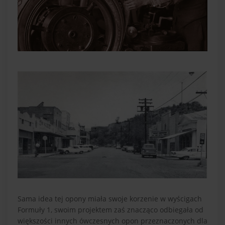
Sama idea tej opony miała swoje korzenie w wyścigach
Formuły 1, swoim projektem zaś znacząco odbiegała od
większości innych ówczesnych opon przeznaczonych dla