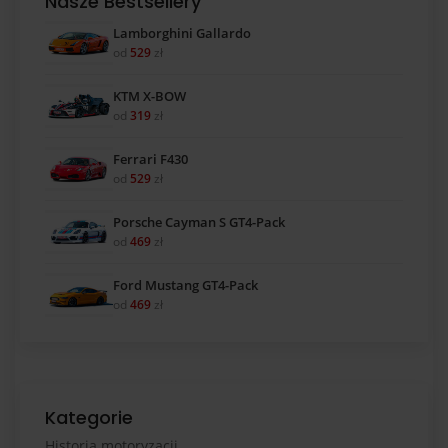
Nasze Bestsellery
Lamborghini Gallardo
od
529
zł
KTM X-BOW
od
319
zł
Ferrari F430
od
529
zł
Porsche Cayman S GT4-Pack
od
469
zł
Ford Mustang GT4-Pack
od
469
zł
Kategorie
Historia motoryzacji