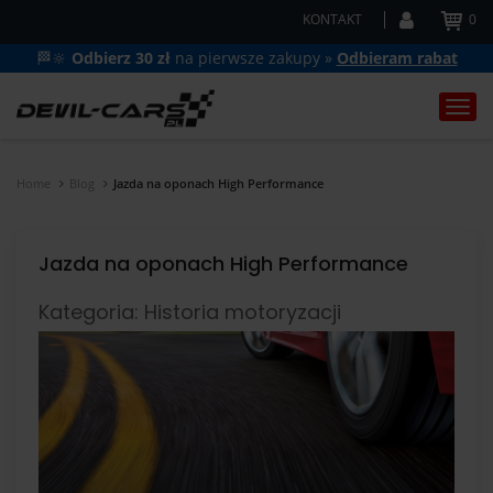
KONTAKT
0
🏁🔆
Odbierz 30 zł
na pierwsze zakupy »
Odbieram rabat
Togg
navi
Home
Blog
Jazda na oponach High Performance
Jazda na oponach High Performance
Kategoria: Historia motoryzacji