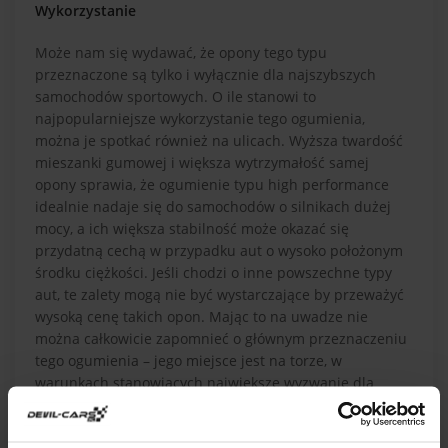
Wykorzystanie
Może nam się wydawać, że opony tego typu
przeznaczone są tylko i wyłącznie dla najszybszych
samochodów sportowych. O ile stanowi to
najpopularniejsze wykorzystanie tego ogumienia,
można je spotkać również na ulicach. Wyższa twardość
mieszanki gumowej i większa wytrzymałość samej
opony sprawia, że ogumienie typu high performance
idealnie nadaje się do samochodów o silnikach dużej
mocy, a ich większa stabilność może okazać się
przydatną cechą w przypadku aut o wysoko położonym
środku ciężkości. Jeśli chodzi o inne powszechne typy
aut, te zalety mogą nie być wystarczające by przeważyć
wysoką cenę takich opon. Mając to na uwadze nie
można całkowicie zapomnieć o głównym przeznaczeniu
tego ogumienia – jego miejsce jest na torze, w
warunkach stanowiących największe wyzwanie dla
wytrzymałości i sprawności opon.
Osoby, które chciałby wzbogacić swoje doświadczenia