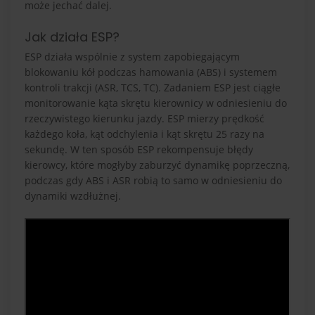
może jechać dalej.
Jak działa ESP?
ESP działa wspólnie z system zapobiegającym
blokowaniu kół podczas hamowania (ABS) i systemem
kontroli trakcji (ASR, TCS, TC). Zadaniem ESP jest ciągłe
monitorowanie kąta skrętu kierownicy w odniesieniu do
rzeczywistego kierunku jazdy. ESP mierzy prędkość
każdego koła, kąt odchylenia i kąt skrętu 25 razy na
sekundę. W ten sposób ESP rekompensuje błędy
kierowcy, które mogłyby zaburzyć dynamikę poprzeczną,
podczas gdy ABS i ASR robią to samo w odniesieniu do
dynamiki wzdłużnej.