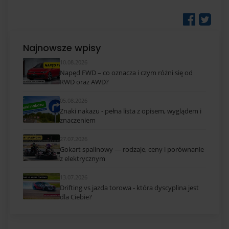
Najnowsze wpisy
10.08.2026
Napęd FWD – co oznacza i czym różni się od
RWD oraz AWD?
05.08.2026
Znaki nakazu - pełna lista z opisem, wyglądem i
znaczeniem
27.07.2026
Gokart spalinowy — rodzaje, ceny i porównanie
z elektrycznym
13.07.2026
Drifting vs jazda torowa - która dyscyplina jest
dla Ciebie?