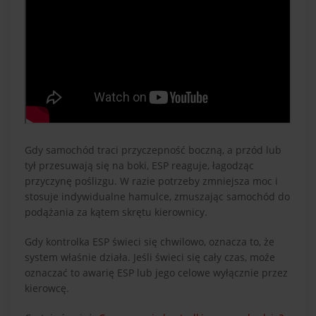
Gdy samochód traci przyczepność boczną, a przód lub
tył przesuwają się na boki, ESP reaguje, łagodząc
przyczynę poślizgu. W razie potrzeby zmniejsza moc i
stosuje indywidualne hamulce, zmuszając samochód do
podążania za kątem skrętu kierownicy.
Gdy kontrolka ESP świeci się chwilowo, oznacza to, że
system właśnie działa. Jeśli świeci się cały czas, moźe
oznaczać to awarię ESP lub jego celowe wyłącznie przez
kierowcę.