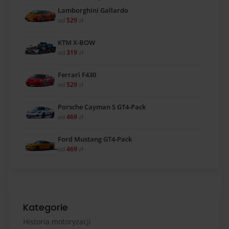
Lamborghini Gallardo
od
529
zł
KTM X-BOW
od
319
zł
Ferrari F430
od
529
zł
Porsche Cayman S GT4-Pack
od
469
zł
Ford Mustang GT4-Pack
od
469
zł
Kategorie
Historia motoryzacji