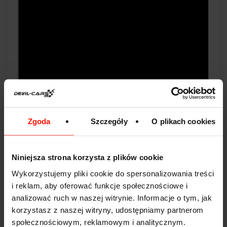
Zgoda
Szczegóły
O plikach cookies
Dzięki za przeczytanie artykułu. Jesteś fanem
motoryzacji i szybkich samochodów? Sprawdź naszą
Niniejsza strona korzysta z plików cookie
ofertę
przejażdżek po torach
w całej Polsce. Kliknij
obrazek i sprawdź ceny oraz dostepność przejazdów!
Wykorzystujemy pliki cookie do spersonalizowania treści
i reklam, aby oferować funkcje społecznościowe i
analizować ruch w naszej witrynie. Informacje o tym, jak
korzystasz z naszej witryny, udostępniamy partnerom
społecznościowym, reklamowym i analitycznym.