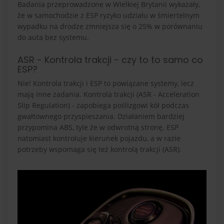
Badania przeprowadzone w WIelkiej Brytanii wykazały,
że w samochodzie z ESP ryzyko udziału w śmiertelnym
wypadku na drodze zmniejsza się o 25% w porównaniu
do auta bez systemu.
ASR - Kontrola trakcji - czy to to samo co
ESP?
Nie! Kontrola trakcji i ESP to powiązane systemy, lecz
mają inne zadania. Kontrola trakcji (ASR - Acceleration
Slip Regulation) - zapobiega poślizgowi kół podczas
gwałtownego przyspieszania. Działaniem bardziej
przypomina ABS, tyle że w odwrotną stronę. ESP
natomiast kontroluje kierunek pojazdu, a w razie
potrzeby wspomaga się też kontrolą trakcji (ASR).