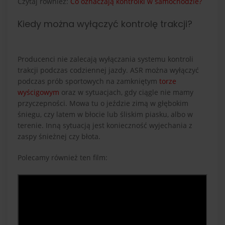
Czytaj również:
Co oznaczają kontrolki w samochodzie?
Kiedy można wyłączyć kontrolę trakcji?
Producenci nie zalecają wyłączania systemu kontroli
trakcji podczas codziennej jazdy. ASR można wyłączyć
podczas prób sportowych na zamkniętym
torze
wyścigowym
oraz w sytuacjach, gdy ciągle nie mamy
przyczepności. Mowa tu o jeździe zimą w głębokim
śniegu, czy latem w błocie lub śliskim piasku, albo w
terenie. Inną sytuacją jest konieczność wyjechania z
zaspy śnieżnej czy błota.
Polecamy również ten film: