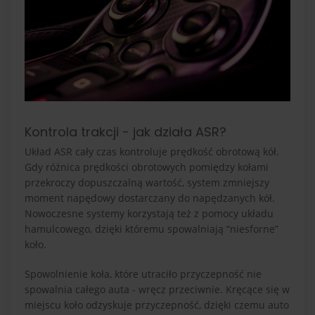
Kontrola trakcji - jak działa ASR?
Układ ASR cały czas kontroluje prędkość obrotową kół.
Gdy różnica prędkości obrotowych pomiędzy kołami
przekroczy dopuszczalną wartość, system zmniejszy
moment napędowy dostarczany do napędzanych kół.
Nowoczesne systemy korzystają też z pomocy układu
hamulcowego, dzięki któremu spowalniają “niesforne”
koło.
Spowolnienie koła, które utraciło przyczepność nie
spowalnia całego auta - wręcz przeciwnie. Kręcące się w
miejscu koło odzyskuje przyczepność, dzięki czemu auto