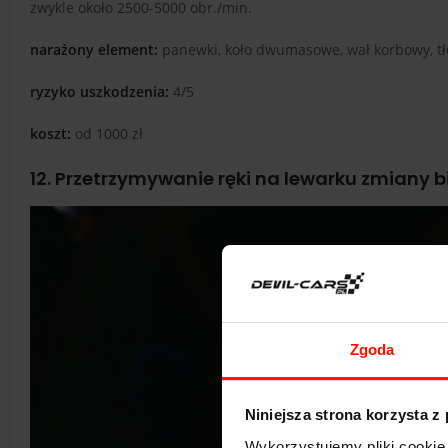
zwykle około 2500-5000 obr./min.
narażony element:
panewki, koło dwumasowe, wał korbowy, tł
ryzyko uszkodzenia:
4/5
koszt:
od 1000 zł
12. Przetrzymywanie ręki na lewarku zmiany 
Zgoda
Niniejsza strona korzysta z
Wykorzystujemy pliki cookie 