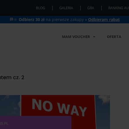
BLOG
GALERIA
GRA
RANKING AU
🏁🔆
Odbierz 30 zł
na pierwsze zakupy »
Odbieram rabat
MAM VOUCHER
OFERTA
utem cz. 2