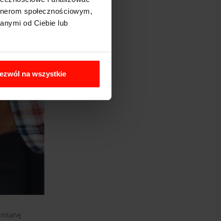
artnerom społecznościowym,
anymi od Ciebie lub
ezwól na wszystkie
 zmianę