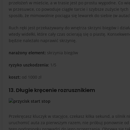
przełożeń w mieście, a w trasie jest po prostu wygodne. Co w
w przesuwce, co powoduje ciągłe tarcie i szybsze zużycie tych
sposób, że mimowolnie pociąga się lewarek do siebie (w autac
Ruch ręki jest przekazywany do wnętrza skrzyni biegów i działa
wtedy widełki, które cały czas ocierają się o piastę. Konsekw
będzie należało naprawić skrzynię.
narażony element:
skrzynia biegów
ryzyko uszkodzenia:
1/5
koszt:
od 1000 zł
13. Długie kręcenie rozrusznikiem
Przekręcasz kluczyk w stacyjce, czekasz kilka sekund, a silnik n
uruchomić auta za pierwszym razem, nie próbuj ponownie od r
tego podzespołu prowadzi do jego przegrzania. Obrywa się t