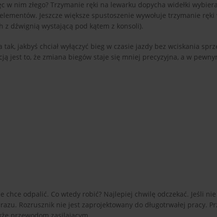
ięc w nim złego? Trzymanie ręki na lewarku dopycha widełki wybier
 elementów. Jeszcze większe spustoszenie wywołuje trzymanie ręki 
h z dźwignią wystającą pod kątem z konsoli).
 tak, jakbyś chciał wyłączyć bieg w czasie jazdy bez wciskania sprz
encją jest to, że zmiana biegów staje się mniej precyzyjna, a w pe
ie chce odpalić. Co wtedy robić? Najlepiej chwilę odczekać. Jeśli nie
azu. Rozrusznik nie jest zaprojektowany do długotrwałej pracy. Pr
akże przewodom zasilającym.