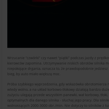
Wrzucanie “czwórki” czy nawet “piątki” podczas jazdy z pręd
kierowców zapomina. Utrzymywanie niskich obrotów silnika ma 
niepokojące drgania, oznacza to, że prawdopodobnie jedziesz
bieg, by auto miało większą moc.
Próba szybkiego wyprzedzenia, gdy wskazówka obrotomierza n
wtedy wolno, a na układ korbowo-tłokowy działają bardzo du
zużyciu ulegają przede wszystkim panewki, wał korbowy, tłoki
optymalnych dla danego silnika - słuchaj jego pracy. Dla siln
wolnossących 2000-3000 obr./min. Nie dotyczy to silników z 