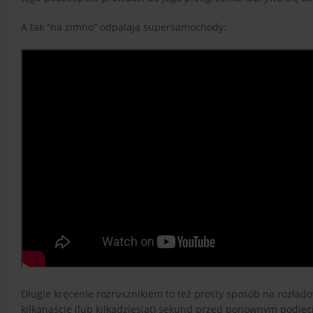
A tak “na zimno” odpalają supersamochody:
Długie kręcenie rozrusznikiem to też prosty sposób na rozład
kilkanaście (lub kilkadziesiąt) sekund przed ponownym podjęc