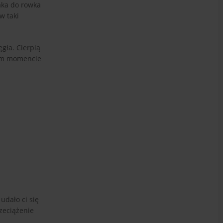
aka do rowka
w taki
ęgła. Cierpią
wnym momencie
 udało ci się
zeciążenie