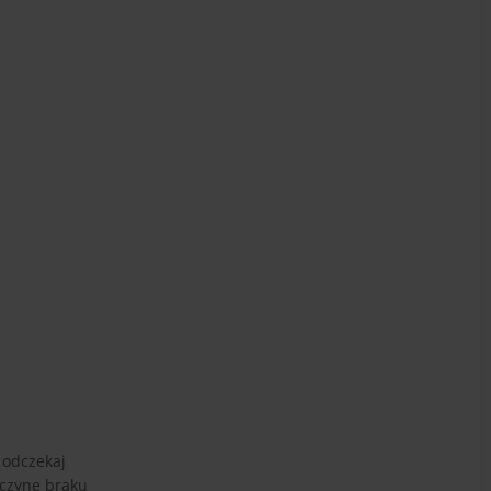
 odczekaj
yczynę braku