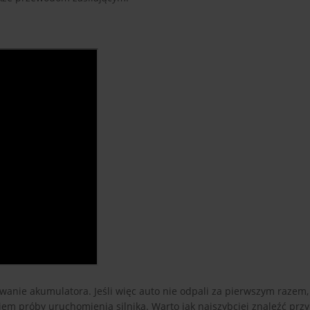
owanie akumulatora. Jeśli więc auto nie odpali za pierwszym razem,
iem próby uruchomienia silnika. Warto jak najszybciej znaleźć prz