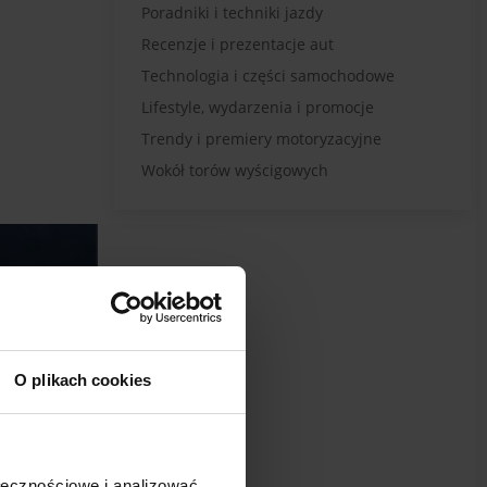
Poradniki i techniki jazdy
Recenzje i prezentacje aut
Technologia i części samochodowe
Lifestyle, wydarzenia i promocje
Trendy i premiery motoryzacyjne
Wokół torów wyścigowych
O plikach cookies
ołecznościowe i analizować