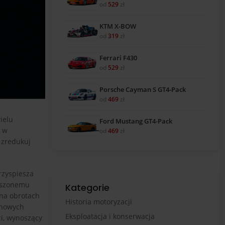
od
529
zł
KTM X-BOW
od
319
zł
Ferrari F430
od
529
zł
Porsche Cayman S GT4-Pack
od
469
zł
ielu
Ford Mustang GT4-Pack
a w
od
469
zł
 zredukuj
rzyspiesza
ieszonemu
Kategorie
 na obrotach
Historia motoryzacji
zynowych
Eksploatacja i konserwacja
ci, wynoszący