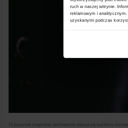
ruch w naszej witrynie. Inf
reklamowym i analitycznym. 
uzyskanymi podczas korzysta
To pozornie niegroźne zachowanie zdarza się każdemu kierow