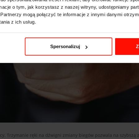
ormacje o tym, jak korzystasz z naszej witryny, udostępniamy p
Partnerzy mogą połączyć te informacje z innymi danymi otrzym
nia z ich usług.
Spersonalizuj
Z
cy. Trzymanie ręki na dźwigni zmiany biegów pozwala na szybszą