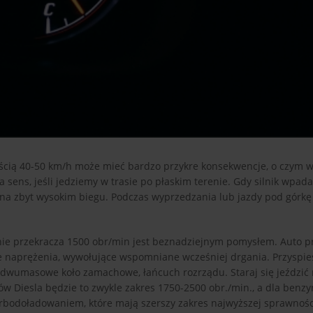
kością 40-50 km/h może mieć bardzo przykre konsekwencje, o czym w
sens, jeśli jedziemy w trasie po płaskim terenie. Gdy silnik wpad
 na zbyt wysokim biegu. Podczas wyprzedzania lub jazdy pod górkę
ie przekracza 1500 obr/min jest beznadziejnym pomysłem. Auto p
że naprężenia, wywołujące wspomniane wcześniej drgania. Przysp
, dwumasowe koło zamachowe, łańcuch rozrządu. Staraj się jeździć
ików Diesla będzie to zwykle zakres 1750-2500 obr./min., a dla ben
turbodoładowaniem, które mają szerszy zakres najwyższej sprawnoś