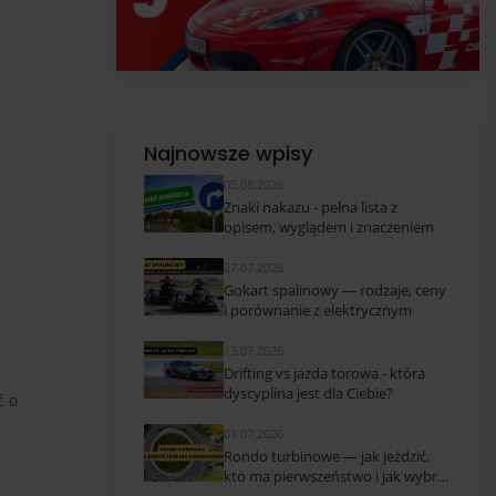
Najnowsze wpisy
05.08.2026
Znaki nakazu - pełna lista z
opisem, wyglądem i znaczeniem
27.07.2026
Gokart spalinowy — rodzaje, ceny
i porównanie z elektrycznym
13.07.2026
Drifting vs jazda torowa - która
dyscyplina jest dla Ciebie?
ć o
01.07.2026
Rondo turbinowe — jak jeździć,
kto ma pierwszeństwo i jak wybrać