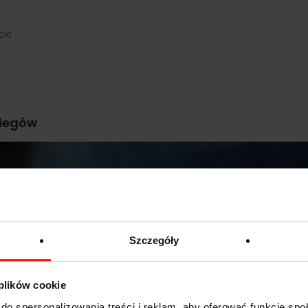
oki
biegów
Szczegóły
 plików cookie
do spersonalizowania treści i reklam, aby oferować funkcje sp