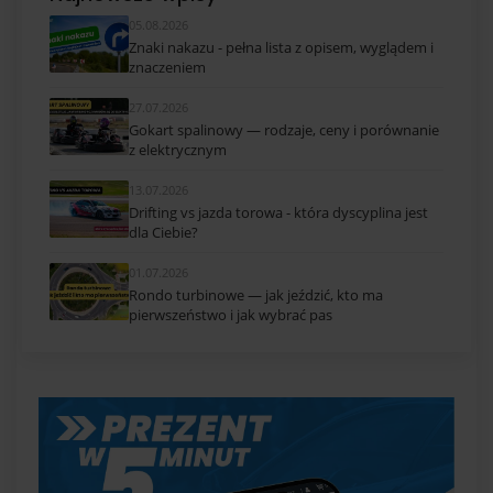
05.08.2026
Znaki nakazu - pełna lista z opisem, wyglądem i
znaczeniem
27.07.2026
Gokart spalinowy — rodzaje, ceny i porównanie
z elektrycznym
13.07.2026
Drifting vs jazda torowa - która dyscyplina jest
dla Ciebie?
01.07.2026
Rondo turbinowe — jak jeździć, kto ma
pierwszeństwo i jak wybrać pas