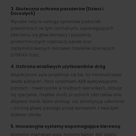
3. Skuteczna ochrona pasażerów (Dzieci i
Dorosłych)
Wysokie noty to zasługa systemów poduszek
powietrznych (w tym centralnych, zapobiegających
zderzeniu się głów kierowcy i pasażera),
pirotechnicznych napinaczy pasów oraz
zoptymalizowanych mocowań fotelików dziecięcych
(ISOFIX/i-Size).
4. Ochrona wrażliwych użytkowników dróg
Współczesne auta projektuje się tak, by minimalizować
skutki potrąceń. Poza systemami AEB wykrywającymi
pieszych i rowerzystów w trudnych warunkach, stosuje
się specjalne, miękkie strefy przednich zderzaków oraz
aktywne maski, które unosząc się, amortyzują uderzenie
i chronią głowę pieszego przed kontaktem z twardym
blokiem silnika.
5. Innowacyjne systemy wspomagające kierowcę
Asystenci martwego pola, systemy kamer 360 stopni,