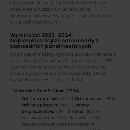
ultrawytrzymałej stali). Samochód bezbłędnie radzi
sobie w scenariuszach unikania kolizji na
skrzyżowaniach i wykrywania przeszkód w trudnych
warunkach pogodowych.
Wyniki z lat 2023–2024:
Najbezpieczniejsze samochody z
poprzednich paneli testowych
Jak już wspominaliśmy, wytyczne Euro NCAP zmieniają
się co dwa lata. Samochody testowane w latach 2023–
2024 były oceniane według ówczesnych kryteriów i
przez długi czas stanowiły ścisłą czołówkę. Oto jak
wyglądały wyniki ówczesnych liderów:
1. Mercedes-Benz E-Class (2024)
Ochrona dorosłych:
92% |
Ochrona dzieci:
90% |
Ochrona pieszych:
84% |
Systemy
bezpieczeństwa:
87% |
Średnia:
88,25%
Luksusowy sedan, który oferował szereg
zaawansowanych systemów, takich jak