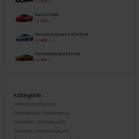
od
319
zł
Ferrari F430
od
529
zł
Porsche Cayman S GT4-Pack
od
469
zł
Ford Mustang GT4-Pack
od
469
zł
Kategorie
Historia motoryzacji
Eksploatacja i konserwacja
Poradniki i techniki jazdy
Recenzje i prezentacje aut