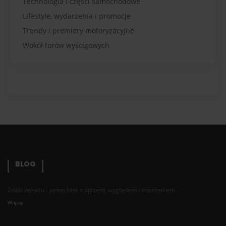
Technologia i części samochodowe
Lifestyle, wydarzenia i promocje
Trendy i premiery motoryzacyjne
Wokół torów wyścigowych
BLOG
Znaki nakazu - pełna lista z opisem, wyglądem i znaczeniem
Więcej