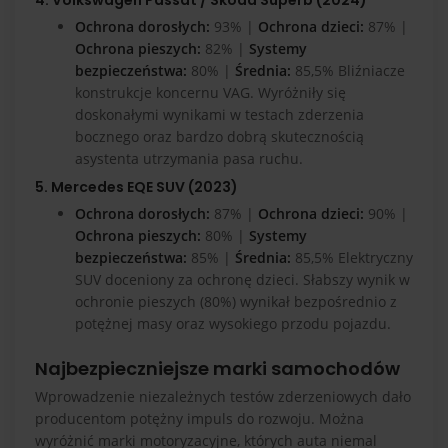
Ochrona dorosłych:
93% |
Ochrona dzieci:
87% |
Ochrona pieszych:
82% |
Systemy
bezpieczeństwa:
80% |
Średnia:
85,5% Bliźniacze
konstrukcje koncernu VAG. Wyróżniły się
doskonałymi wynikami w testach zderzenia
bocznego oraz bardzo dobrą skutecznością
asystenta utrzymania pasa ruchu.
5. Mercedes EQE SUV (2023)
Ochrona dorosłych:
87% |
Ochrona dzieci:
90% |
Ochrona pieszych:
80% |
Systemy
bezpieczeństwa:
85% |
Średnia:
85,5% Elektryczny
SUV doceniony za ochronę dzieci. Słabszy wynik w
ochronie pieszych (80%) wynikał bezpośrednio z
potężnej masy oraz wysokiego przodu pojazdu.
Najbezpieczniejsze marki samochodów
Wprowadzenie niezależnych testów zderzeniowych dało
producentom potężny impuls do rozwoju. Można
wyróżnić marki motoryzacyjne, których auta niemal