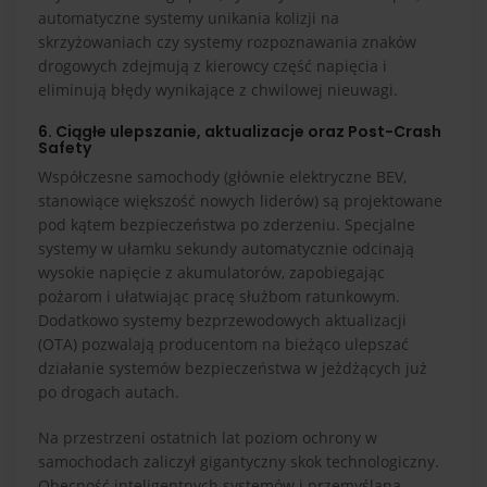
automatyczne systemy unikania kolizji na
skrzyżowaniach czy systemy rozpoznawania znaków
drogowych zdejmują z kierowcy część napięcia i
eliminują błędy wynikające z chwilowej nieuwagi.
6. Ciągłe ulepszanie, aktualizacje oraz Post-Crash
Safety
Współczesne samochody (głównie elektryczne BEV,
stanowiące większość nowych liderów) są projektowane
pod kątem bezpieczeństwa po zderzeniu. Specjalne
systemy w ułamku sekundy automatycznie odcinają
wysokie napięcie z akumulatorów, zapobiegając
pożarom i ułatwiając pracę służbom ratunkowym.
Dodatkowo systemy bezprzewodowych aktualizacji
(OTA) pozwalają producentom na bieżąco ulepszać
działanie systemów bezpieczeństwa w jeżdżących już
po drogach autach.
Na przestrzeni ostatnich lat poziom ochrony w
samochodach zaliczył gigantyczny skok technologiczny.
Obecność inteligentnych systemów i przemyślana