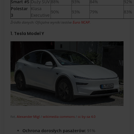
Smart #5
Duży SUV
88%
93%
84%
92%
Polestar
Klasa
90%
93%
79%
83%
3
Executive
Źródło danych: Oficjalne wyniki testów
Euro NCAP
.
1. Tesla Model Y
fot.
Alexander Migl
/
wikimedia commons
/
cc by-sa 4.0
Ochrona dorosłych pasażerów:
91%