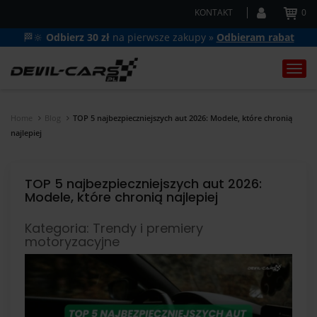
KONTAKT
0
🏁🔆
Odbierz 30 zł
na pierwsze zakupy »
Odbieram rabat
Togg
navi
Home
Blog
TOP 5 najbezpieczniejszych aut 2026: Modele, które chronią
najlepiej
TOP 5 najbezpieczniejszych aut 2026:
Modele, które chronią najlepiej
Kategoria: Trendy i premiery
motoryzacyjne