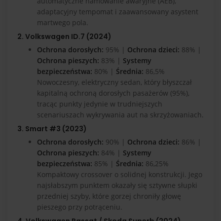
automatyczne hamowanie awaryjne (AEB),
adaptacyjny tempomat i zaawansowany asystent
martwego pola.
2. Volkswagen ID.7 (2024)
Ochrona dorosłych:
95% |
Ochrona dzieci:
88% |
Ochrona pieszych:
83% |
Systemy
bezpieczeństwa:
80% |
Średnia:
86,5%
Nowoczesny, elektryczny sedan, który błyszczał
kapitalną ochroną dorosłych pasażerów (95%),
tracąc punkty jedynie w trudniejszych
scenariuszach wykrywania aut na skrzyżowaniach.
3. Smart #3 (2023)
Ochrona dorosłych:
90% |
Ochrona dzieci:
86% |
Ochrona pieszych:
84% |
Systemy
bezpieczeństwa:
85% |
Średnia:
86,25%
Kompaktowy crossover o solidnej konstrukcji. Jego
najsłabszym punktem okazały się sztywne słupki
przedniej szyby, które gorzej chroniły głowę
pieszego przy potrąceniu.
4. Volkswagen Passat / Skoda Superb (2024)