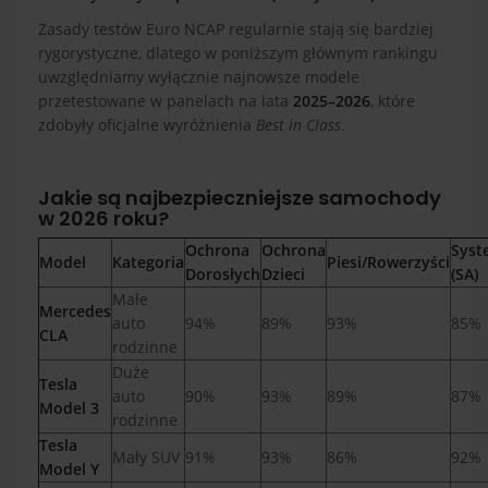
Zasady testów Euro NCAP regularnie stają się bardziej
rygorystyczne, dlatego w poniższym głównym rankingu
uwzględniamy wyłącznie najnowsze modele
przetestowane w panelach na lata
2025–2026
, które
zdobyły oficjalne wyróżnienia
Best in Class
.
Jakie są najbezpieczniejsze samochody
w 2026 roku?
Ochrona
Ochrona
Syst
Model
Kategoria
Piesi/Rowerzyści
Dorosłych
Dzieci
(SA)
Małe
Mercedes
auto
94%
89%
93%
85%
CLA
rodzinne
Duże
Tesla
auto
90%
93%
89%
87%
Model 3
rodzinne
Tesla
Mały SUV
91%
93%
86%
92%
Model Y