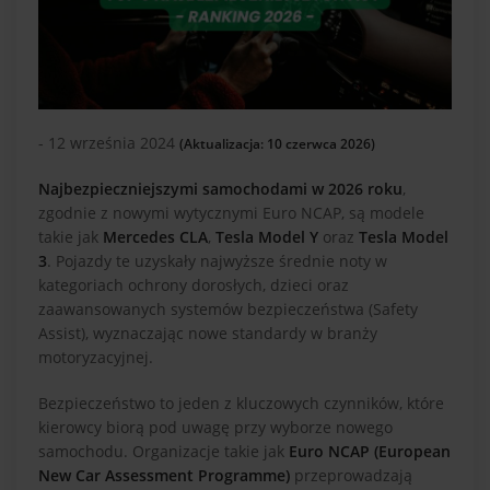
- 12 września 2024
(Aktualizacja: 10 czerwca 2026)
Najbezpieczniejszymi samochodami w 2026 roku
,
zgodnie z nowymi wytycznymi Euro NCAP, są modele
takie jak
Mercedes CLA
,
Tesla Model Y
oraz
Tesla Model
3
. Pojazdy te uzyskały najwyższe średnie noty w
kategoriach ochrony dorosłych, dzieci oraz
zaawansowanych systemów bezpieczeństwa (Safety
Assist), wyznaczając nowe standardy w branży
motoryzacyjnej.
Bezpieczeństwo to jeden z kluczowych czynników, które
kierowcy biorą pod uwagę przy wyborze nowego
samochodu. Organizacje takie jak
Euro NCAP (European
New Car Assessment Programme)
przeprowadzają