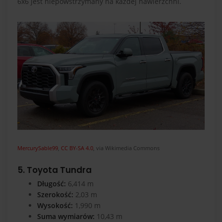
6x6 jest niepowstrzymany na każdej nawierzchni.
MercurySable99
,
CC BY-SA 4.0
, via Wikimedia Commons
5. Toyota Tundra
Długość:
6,414 m
Szerokość:
2,03 m
Wysokość:
1,990 m
Suma wymiarów:
10,43 m