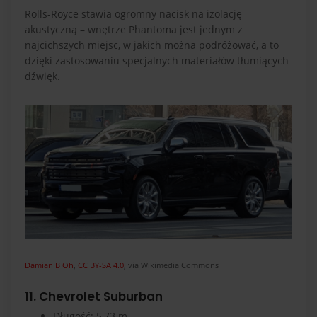
Rolls-Royce stawia ogromny nacisk na izolację
akustyczną – wnętrze Phantoma jest jednym z
najcichszych miejsc, w jakich można podróżować, a to
dzięki zastosowaniu specjalnych materiałów tłumiących
dźwięk.
Damian B Oh
,
CC BY-SA 4.0
, via Wikimedia Commons
11. Chevrolet Suburban
Długość: 5,73 m