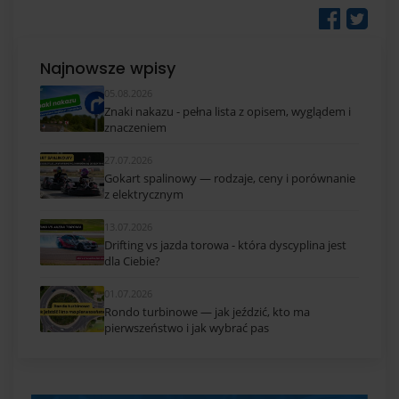
Najnowsze wpisy
05.08.2026
Znaki nakazu - pełna lista z opisem, wyglądem i
znaczeniem
27.07.2026
Gokart spalinowy — rodzaje, ceny i porównanie
z elektrycznym
13.07.2026
Drifting vs jazda torowa - która dyscyplina jest
dla Ciebie?
01.07.2026
Rondo turbinowe — jak jeździć, kto ma
pierwszeństwo i jak wybrać pas