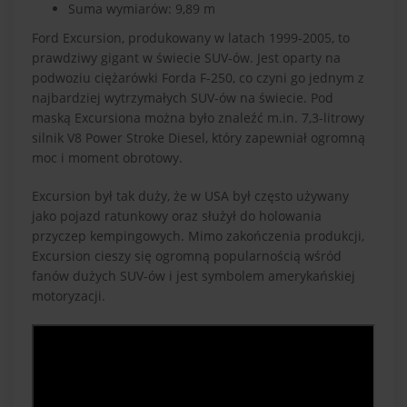
Suma wymiarów: 9,89 m
Ford Excursion, produkowany w latach 1999-2005, to
prawdziwy gigant w świecie SUV-ów. Jest oparty na
podwoziu ciężarówki Forda F-250, co czyni go jednym z
najbardziej wytrzymałych SUV-ów na świecie. Pod
maską Excursiona można było znaleźć m.in. 7,3-litrowy
silnik V8 Power Stroke Diesel, który zapewniał ogromną
moc i moment obrotowy.
Excursion był tak duży, że w USA był często używany
jako pojazd ratunkowy oraz służył do holowania
przyczep kempingowych. Mimo zakończenia produkcji,
Excursion cieszy się ogromną popularnością wśród
fanów dużych SUV-ów i jest symbolem amerykańskiej
motoryzacji.