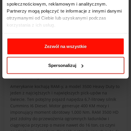
społecznościowym, reklamowym i analitycznym.
Partnerzy mogą połączyć te informacje z innymi danymi
otrzymanymi od Ciebie lub uzyskanymi podczas
korzystania z ich usług.
fot. media.stellantisnorthamerica.com
Zezwól na wszystkie
4. RAM 3500 Heavy Duty
Długość: 6,76 m
Szerokość: 2,12 m
Spersonalizuj
Wysokość: 2,03 m
Suma wymiarów: 10,91 m
Amerykanie kochają RAM-y, a model 3500 Heavy Duty to
jeden z najcięższych i największych pick-upów na
świecie. Ten potężny pojazd napędza 6,7-litrowy silnik
Cummins I6 Diesel. Motor generuje 400 KM mocy i
imponujący moment obrotowy 1,000 Nm. RAM 3500 HD
jest zdolny do przewożenia ogromnych ładunków i
ciągnięcia przyczep o masie nawet do 16 ton, co czyni