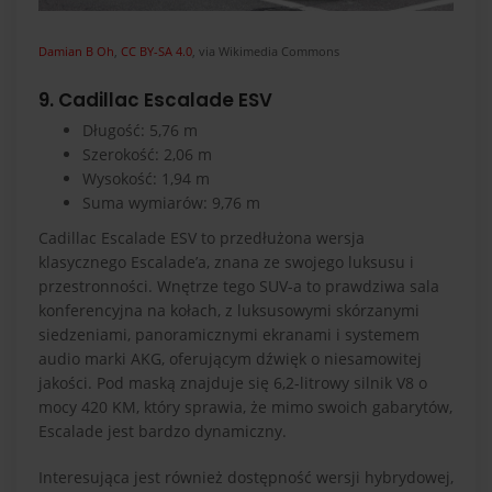
Damian B Oh
,
CC BY-SA 4.0
, via Wikimedia Commons
9. Cadillac Escalade ESV
Długość: 5,76 m
Szerokość: 2,06 m
Wysokość: 1,94 m
Suma wymiarów: 9,76 m
Cadillac Escalade ESV to przedłużona wersja
klasycznego Escalade’a, znana ze swojego luksusu i
przestronności. Wnętrze tego SUV-a to prawdziwa sala
konferencyjna na kołach, z luksusowymi skórzanymi
siedzeniami, panoramicznymi ekranami i systemem
audio marki AKG, oferującym dźwięk o niesamowitej
jakości. Pod maską znajduje się 6,2-litrowy silnik V8 o
mocy 420 KM, który sprawia, że mimo swoich gabarytów,
Escalade jest bardzo dynamiczny.
Interesująca jest również dostępność wersji hybrydowej,