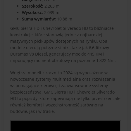
Szerokość:
2,263 m
Wysokość:
2,039 m
Suma wymiarów:
10,88 m
GMC Sierra HD i Chevrolet Silverado HD to bliźniacze
konstrukcje, które stanowią jedne z najbardziej
masywnych pick-upów dostępnych na rynku. Oba
modele oferują potężne silniki, takie jak 6,6-litrowy
Duramax V8 Diesel, generujący moc do 445 KM i
imponujący moment obrotowy na poziomie 1,322 Nm.
Wnętrza modeli z rocznika 2024 są wyposażone w
nowoczesne systemy multimedialne oraz rozwiązania
wspomagające kierowcę i zaawansowane systemy
bezpieczeństwa. GMC Sierra HD i Chevrolet Silverado
HD to pojazdy, które zapewniają nie tylko przestrzeń, ale
również komfort i wszechstronność zarówno na
budowie, jak i w trasie.