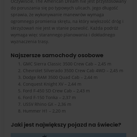
Oczywiście, The American Dream nie jest przystosowany
do poruszania się po typowych ulicach. Jego długość
sprawia, że wykonywanie manewrów wymaga
ogromnego promienia skrętu, na który większość dróg i
skrzyżowań nie jest w stanie pozwolić. Każda podróż
wymaga więc starannego planowania i dokładnego
wyznaczenia trasy.
Najszersze samochody osobowe
GMC Sierra Classic 3500 Crew Cab
–
2,45 m
Chevrolet Silverado 3500 Crew Cab 4WD – 2,45 m
Dodge RAM 3500 Quad Cab
–
2,44 m
Conquest Knight XV
–
2,44 m
Ford F-450 SD Crew Cab
–
2,43 m
Ford F-150 Tonka
–
2,37 m
USSV Rhino GX
–
2,36 m
Hummer H1
–
2,20 m
Jaki jest największy pojazd na świecie?