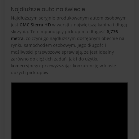
Najdłuższe auto na świecie
Najdłuższym seryjnie produkowanym autem osobowym
jest
GMC Sierra HD
w wersji z największą kabiną i długą
skrzynią. Ten imponujący pick-up ma długość
6,776
metra
, co czyni go najdłuższym dostępnym obecnie na
rynku samochodem osobowym. Jego długość i
możliwości przewozowe sprawiają, że jest idealny
zarówno do ciężkich zadań, jak i do użytku
komercyjnego, przewyższając konkurencję w klasie
dużych pick-upów.