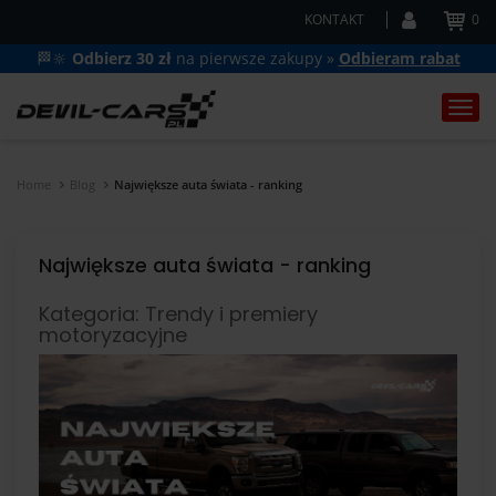
KONTAKT
0
🏁🔆
Odbierz 30 zł
na pierwsze zakupy »
Odbieram rabat
Togg
navi
Home
Blog
Największe auta świata - ranking
Największe auta świata - ranking
Kategoria: Trendy i premiery
motoryzacyjne