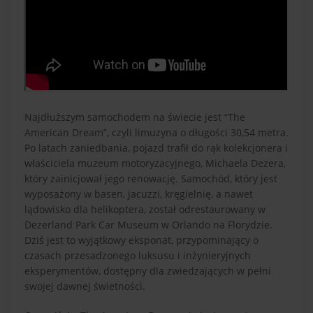
Najdłuższym samochodem na świecie jest “The
American Dream”, czyli limuzyna o długości 30,54 metra.
Po latach zaniedbania, pojazd trafił do rąk kolekcjonera i
właściciela muzeum motoryzacyjnego, Michaela Dezera,
który zainicjował jego renowację. Samochód, który jest
wyposażony w basen, jacuzzi, kręgielnię, a nawet
lądowisko dla helikoptera, został odrestaurowany w
Dezerland Park Car Museum w Orlando na Florydzie.
Dziś jest to wyjątkowy eksponat, przypominający o
czasach przesadzonego luksusu i inżynieryjnych
eksperymentów, dostępny dla zwiedzających w pełni
swojej dawnej świetności.