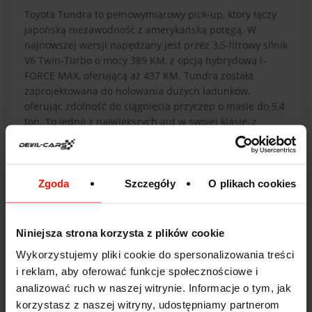
Toyota Tundra to pełnowymiarowy pick-up, który łączy
japońską niezawodność z amerykańską potęgą. W
najnowszej wersji napędzany jest przez 3,5-litrowy silnik
V6 Twin-Turbo o mocy 389 KM, z opcją hybrydową i-
FORCE MAX, oferującą aż 437 KM. Tundra została
zaprojektowana do holowania dużych ładunków,
oferując zdolność do ciągnięcia przyczep o masie do 5,4
ton. To jedno z największych aut w swojej klasie, z
przestronną kabiną oraz zaawansowanym systemem
multimedialnym, który obejmuje m.in. 14-calowy ekran
dotykowy. Toyota Tundra to idealny wybór dla tych,
którzy szukają potężnego, wszechstronnego pick-upa z
Zgoda
Szczegóły
O plikach cookies
nowoczesnymi technologiami i wysokim komfortem
jazdy.
Niniejsza strona korzysta z plików cookie
Wykorzystujemy pliki cookie do spersonalizowania treści
i reklam, aby oferować funkcje społecznościowe i
analizować ruch w naszej witrynie. Informacje o tym, jak
korzystasz z naszej witryny, udostępniamy partnerom