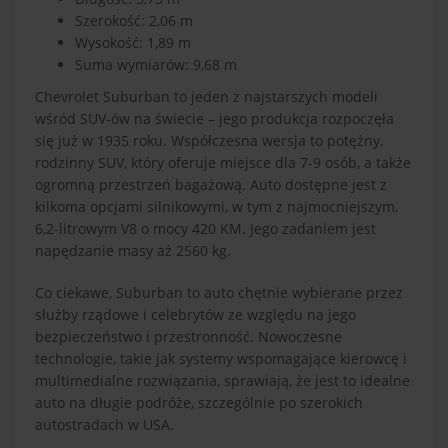
Szerokość: 2,06 m
Wysokość: 1,89 m
Suma wymiarów: 9,68 m
Chevrolet Suburban to jeden z najstarszych modeli
wśród SUV-ów na świecie – jego produkcja rozpoczęła
się już w 1935 roku. Współczesna wersja to potężny,
rodzinny SUV, który oferuje miejsce dla 7-9 osób, a także
ogromną przestrzeń bagażową. Auto dostępne jest z
kilkoma opcjami silnikowymi, w tym z najmocniejszym,
6,2-litrowym V8 o mocy 420 KM. Jego zadaniem jest
napędzanie masy aż 2560 kg.
Co ciekawe, Suburban to auto chętnie wybierane przez
służby rządowe i celebrytów ze względu na jego
bezpieczeństwo i przestronność. Nowoczesne
technologie, takie jak systemy wspomagające kierowcę i
multimedialne rozwiązania, sprawiają, że jest to idealne
auto na długie podróże, szczególnie po szerokich
autostradach w USA.