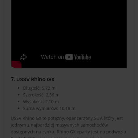
7. USSV Rhino GX
Długość: 5,72 m
Szerokość: 2,36 m
Wysokość: 2,10 m
Suma wymiarów: 10,18 m
USSV Rhino GX to potężny, opancerzony SUV, który jest
jednym z najbardziej masywnych samochodów
dostępnych na rynku. Rhino GX oparty jest na podwoziu