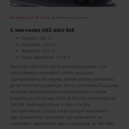
Mr.choppers
,
CC BY-SA 3.0
, via Wikimedia Commons
6. Mercedes G63 AMG 6x6
Długość: 5,87 m
Szerokość: 2,11 m
Wysokość: 2,21 m
Suma wymiarów: 10,19 m
Mercedes G63 AMG 6x6 to prawdziwy potwór. Ten
sześciokołowy terenowiec został z początku
zaprojektowany dla wojska, jednak później oferowano
go też klientom prywatnym, którzy potrzebowali pojazdu
zdolnego do pokonywania ekstremalnych terenów.
Napędza go 5,5-litrowy silnik V8 biturbo, generujący aż
536 KM. Auto waży ponad 4 tony i zostało
zaprojektowane z myślą o najcięższych warunkach –
jego zawieszenie, specjalnie zaprojektowane osi
napędowe i gigantyczne opony sprawiają, że G63 AMG