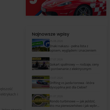
Najnowsze wpisy
05.08.2026
Znaki nakazu - pełna lista z
opisem, wyglądem i znaczeniem
27.07.2026
Gokart spalinowy — rodzaje, ceny
i porównanie z elektrycznym
13.07.2026
Drifting vs jazda torowa - która
dyscyplina jest dla Ciebie?
iększość
ektrykach i
01.07.2026
Rondo turbinowe — jak jeździć,
kto ma pierwszeństwo i jak wybrać
 które stawia