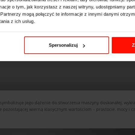
ormacje o tym, jak korzystasz z naszej witryny, udostępniamy p
Partnerzy mogą połączyć te informacje z innymi danymi otrzym
nia z ich usług.
Spersonalizuj
Z
ia symbolizuje jego dążenie do stworzenia maszyny doskonałej, wykr
e pozostającej wierną klasycznym wartościom – prostocie, mocy i cz