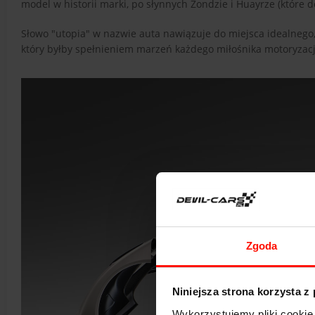
model w historii marki, po słynnych Zondzie i Huayrze (które 
Słowo "utopia" w nazwie auta nawiązuje do miejsca idealnego,
który byłby spełnieniem marzeń każdego miłośnika motoryzacji,
Zgoda
Niniejsza strona korzysta z
Wykorzystujemy pliki cookie 