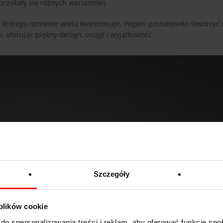
doczekały się różnych wariantów).
 którego istnienie wielu kwestionuje. Pagani postanowiło stworzyć
 oferując piękny design, osiągi i wyjątkowość.
Szczegóły
 plików cookie
do spersonalizowania treści i reklam, aby oferować funkcje sp