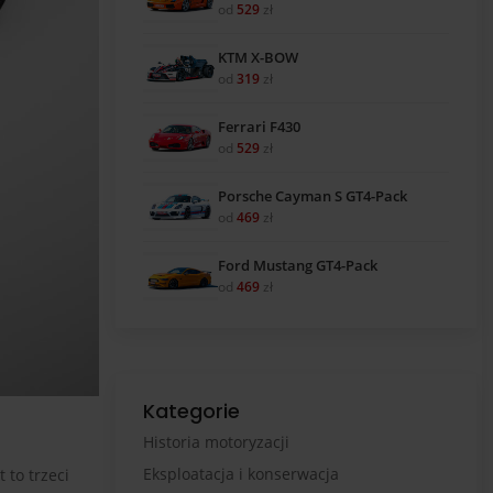
od
529
zł
KTM X-BOW
od
319
zł
Ferrari F430
od
529
zł
Porsche Cayman S GT4-Pack
od
469
zł
Ford Mustang GT4-Pack
od
469
zł
Kategorie
Historia motoryzacji
Eksploatacja i konserwacja
to trzeci