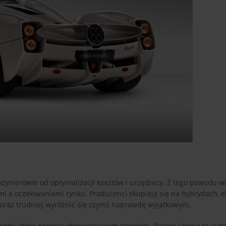
 inżynierowie od optymalizacji kosztów i urzędnicy. Z tego powodu w
a oczekiwaniami rynku. Producenci skupiają się na hybrydach, el
 coraz trudniej wyróżnić się czymś naprawdę wyjątkowym.
ody, które przeczą obowiązującym trendom. Pagani Utopia to auto,