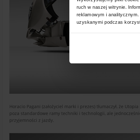
ruch w naszej witrynie. Inf
reklamowym i analitycznym. 
uzyskanymi podczas korzysta
Horacio Pagani (założyciel marki i prezes) tłumaczył, że Utop
poza standardowe ramy techniki i technologii, ale jednocześni
przyjemności z jazdy.