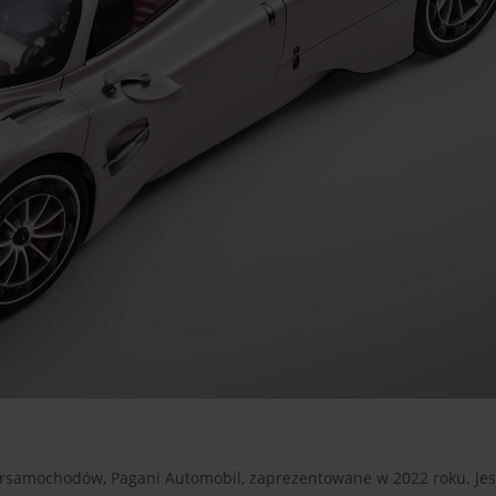
rsamochodów, Pagani Automobil, zaprezentowane w 2022 roku. Jest 