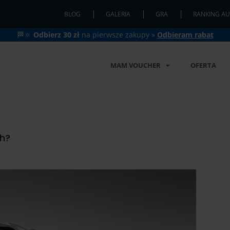
BLOG
GALERIA
GRA
RANKING AU
🏁🔆
Odbierz 30 zł
na pierwsze zakupy »
Odbieram rabat
MAM VOUCHER
OFERTA
ch?