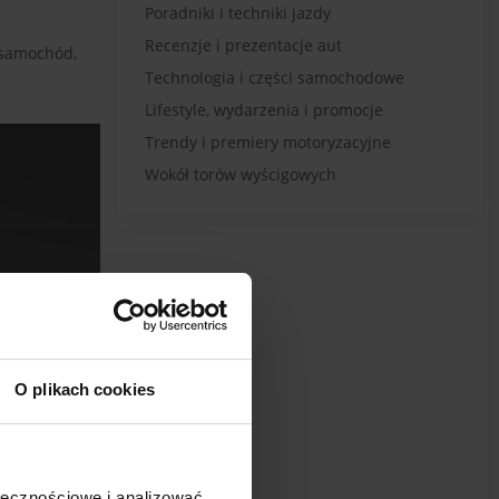
Poradniki i techniki jazdy
Recenzje i prezentacje aut
 samochód,
Technologia i części samochodowe
Lifestyle, wydarzenia i promocje
Trendy i premiery motoryzacyjne
Wokół torów wyścigowych
O plikach cookies
ołecznościowe i analizować