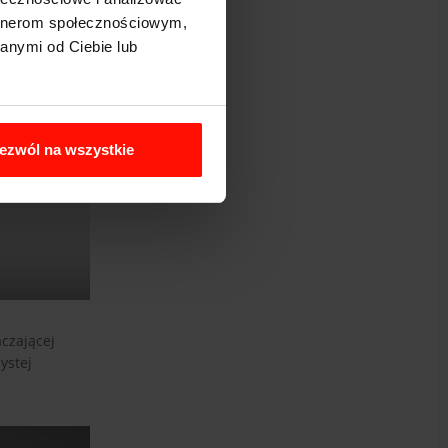
artnerom społecznościowym,
anymi od Ciebie lub
ezwól na wszystkie
aczającej
ystej