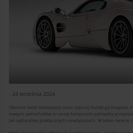
- 24 września 2024
Obecnie świat motoryzacji coraz częściej kształtują księgowi,
nowych samochodów to raczej kompromis pomiędzy przepisami 
jak najbardziej praktycznych rozwiązaniach. W takim świecie
Marka Pagani robi jednak coś zupełnie innego – tworzy samoch