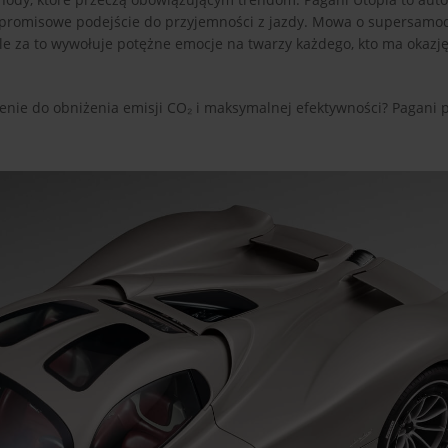
mpromisowe podejście do przyjemności z jazdy. Mowa o supersamo
ale za to wywołuje potężne emocje na twarzy każdego, kto ma okazję
nie do obniżenia emisji CO₂ i maksymalnej efektywności? Pagani p