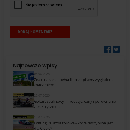
Najnowsze wpisy
05.08.2026
Znaki nakazu - pełna lista z opisem, wyglądem i
znaczeniem
27.07.2026
Gokart spalinowy — rodzaje, ceny i porównanie
z elektrycznym
13.07.2026
Drifting vs jazda torowa - która dyscyplina jest
dla Ciebie?