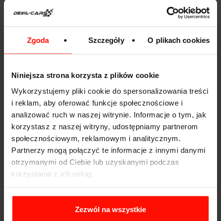
Lexus IS200 to japońska limuzyna oferująca napęd na
tył, silnik umieszczony z przodu i całkiem przyzwoitą
Zgoda
Szczegóły
O plikach cookies
moc. W Japonii występowała również pod nazwą Toyota
Altezza. Najlepiej zdecydować się na słabszą wersję
silnikową, oferującą skrzynię manualną - w mocniejszej
montowany był tylko automat. W tej pierwszej pod
Niniejsza strona korzysta z plików cookie
maską znajdziesz 6-cylindrową benzyną o pojemności 2
Wykorzystujemy pliki cookie do spersonalizowania treści
litrów i mocy 150 KM. Szukając Lexusa IS200 warto
i reklam, aby oferować funkcje społecznościowe i
zainteresować się wersją sport, oferującą fabryczny
analizować ruch w naszej witrynie. Informacje o tym, jak
dyferencjał o zwiększonym tarciu.
korzystasz z naszej witryny, udostępniamy partnerom
społecznościowym, reklamowym i analitycznym.
Można też poszukać (choć będzie trudniej) wyższego
modelu IS300 ze słynnym
wolnossącym silnikiem
2JZ o
Partnerzy mogą połączyć te informacje z innymi danymi
pojemności 3 litrów i mocy 210 KM. Warto podkreślić, że
otrzymanymi od Ciebie lub uzyskanymi podczas
ten silnik jest podany na modyfikacje.
korzystania z ich usług.
Dużą zaletą obu modeli jest ich bezawaryjność, dobre
prowadzenie i dobre zawieszenie do driftingu. Wadą -
Zezwól na wszystkie
obecnie niezbyt niska cena. W szczególności za wersję z