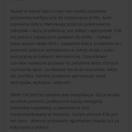
Nawet w stanie fabrycznym ten model zapewnia
przyzwoitą konfigurację do rozpoczęcia driftu. Auto
zapewnia dobrą równowagę podczas pokonywania
zakrętów z dużą prędkością, jest lekkie i wytrzymałe. E36
ma jedno z najlepszych podwozi do driftu - rozkład
masy wynosi około 49:51, zapewnia dobre prowadzenie i
pewność podczas wchodzenia w zakręt dzięki czułej i
precyzyjnej przekładni kierowniczej. Stosunkowo
szerokie nadwozie pozwala na założenie wielu różnych
rozmiarów opon, co również ma duże znaczenie, także
dla portfela. Solidne podwozie wytrzymuje wiele
wstrząsów, wybojów i uderzeń.
BMW E36 jest też idealne pod modyfikacje. Duża wnęka
na silnik pomieści praktycznie każdą dostępną
jednostkę napędową, a zawieszenie jest
nieskomplikowane w montażu. Dużym plusem E36 jest
też cena - obecnie przyzwoity egzemplarz kupisz już za
kilka tysięcy złotych.