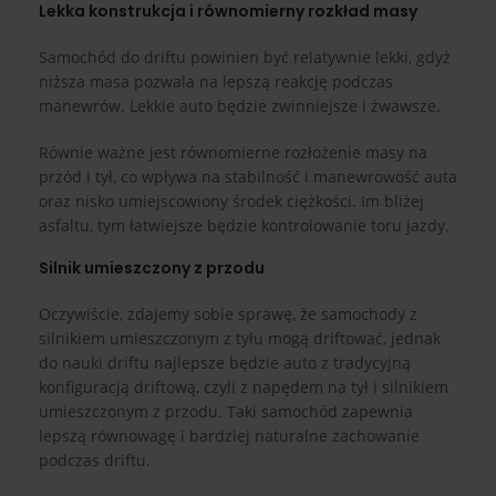
Lekka konstrukcja i równomierny rozkład masy
Samochód do driftu powinien być relatywnie lekki, gdyż
niższa masa pozwala na lepszą reakcję podczas
manewrów. Lekkie auto będzie zwinniejsze i żwawsze.
Równie ważne jest równomierne rozłożenie masy na
przód i tył, co wpływa na stabilność i manewrowość auta
oraz nisko umiejscowiony środek ciężkości. Im bliżej
asfaltu, tym łatwiejsze będzie kontrolowanie toru jazdy.
Silnik umieszczony z przodu
Oczywiście, zdajemy sobie sprawę, że samochody z
silnikiem umieszczonym z tyłu mogą driftować, jednak
do nauki driftu najlepsze będzie auto z tradycyjną
konfiguracją driftową, czyli z napędem na tył i silnikiem
umieszczonym z przodu. Taki samochód zapewnia
lepszą równowagę i bardziej naturalne zachowanie
podczas driftu.