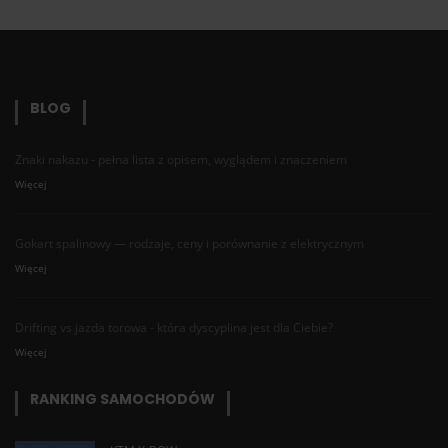
BLOG
Znaki nakazu - pełna lista z opisem, wyglądem i znaczeniem
Więcej
Gokart spalinowy — rodzaje, ceny i porównanie z elektrycznym
Więcej
Drifting vs jazda torowa - która dyscyplina jest dla Ciebie?
Więcej
RANKING SAMOCHODÓW