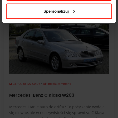
silnikiem 2JZ trzeba będzie sporo zapłacić. Oprócz tego
większość egzemplarzy na rynku jest wyposażona w
Spersonalizuj
automatyczną skrzynię biegów.
M 93
/
CC BY-SA 3.0 DE
/
wikimedia commons
Mercedes-Benz C Klasa W203
Mercedes i tanie auto do driftu? To połączenie wydaje
się dziwne, ale w rzeczywistości się sprawdza. C Klasa