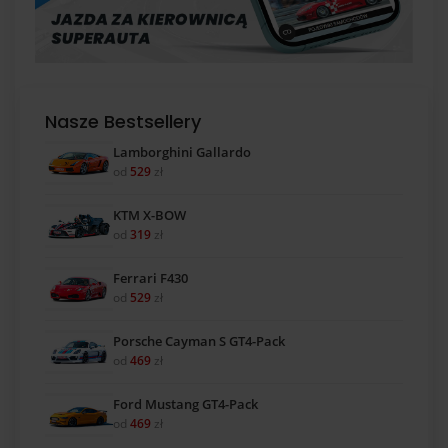
Nasze Bestsellery
Lamborghini Gallardo
od
529
zł
KTM X-BOW
od
319
zł
Ferrari F430
od
529
zł
Porsche Cayman S GT4-Pack
od
469
zł
Ford Mustang GT4-Pack
od
469
zł