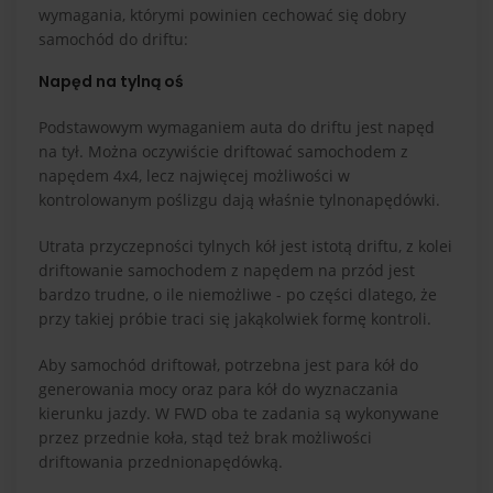
wymagania, którymi powinien cechować się dobry
samochód do driftu:
Napęd na tylną oś
Podstawowym wymaganiem auta do driftu jest napęd
na tył. Można oczywiście driftować samochodem z
napędem 4x4, lecz najwięcej możliwości w
kontrolowanym poślizgu dają właśnie tylnonapędówki.
Utrata przyczepności tylnych kół jest istotą driftu, z kolei
driftowanie samochodem z napędem na przód jest
bardzo trudne, o ile niemożliwe - po części dlatego, że
przy takiej próbie traci się jakąkolwiek formę kontroli.
Aby samochód driftował, potrzebna jest para kół do
generowania mocy oraz para kół do wyznaczania
kierunku jazdy. W FWD oba te zadania są wykonywane
przez przednie koła, stąd też brak możliwości
driftowania przednionapędówką.