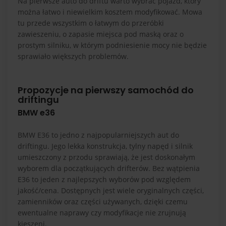
Na pierwsze auto do driftu warto wybrać pojazd, który
można łatwo i niewielkim kosztem modyfikować. Mowa
tu przede wszystkim o łatwym do przeróbki
zawieszeniu, o zapasie miejsca pod maską oraz o
prostym silniku, w którym podniesienie mocy nie będzie
sprawiało większych problemów.
Propozycje na pierwszy samochód do
driftingu
BMW e36
BMW E36 to jedno z najpopularniejszych aut do
driftingu. Jego lekka konstrukcja, tylny napęd i silnik
umieszczony z przodu sprawiają, że jest doskonałym
wyborem dla początkujących drifterów. Bez wątpienia
E36 to jeden z najlepszych wyborów pod względem
jakość/cena. Dostępnych jest wiele oryginalnych części,
zamienników oraz części używanych, dzięki czemu
ewentualne naprawy czy modyfikacje nie zrujnują
kieszeni.