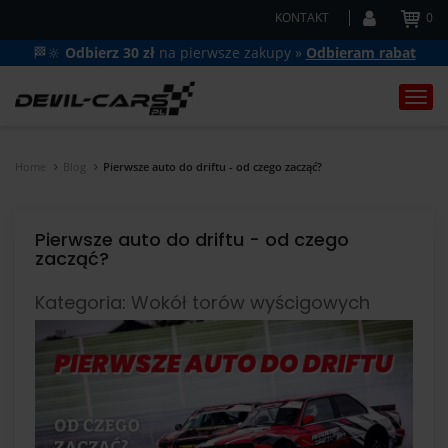
KONTAKT
0
🏁🔆
Odbierz 30 zł
na pierwsze zakupy »
Odbieram rabat
Togg
navi
Home
Blog
Pierwsze auto do driftu - od czego zacząć?
Pierwsze auto do driftu - od czego
zacząć?
Kategoria: Wokół torów wyścigowych