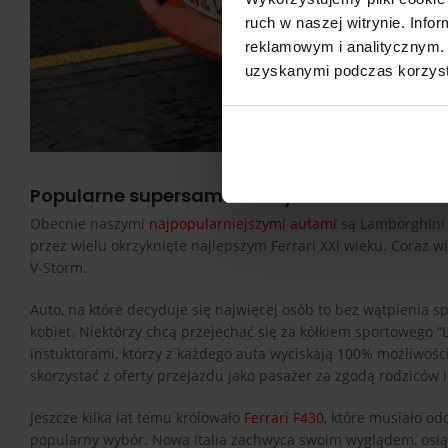
ruch w naszej witrynie. Inf
reklamowym i analitycznym. 
uzyskanymi podczas korzysta
Popularne supersamochody
Obecnie naszymi
najpopularniejszymi autami
są Lamborghini G
przez wielu okrzyknięte najlepszym Ferrari XXI wieku. Coraz w
V-Storm.
Auto, na które decyduje się najwięcej osób to bez wątpienia 
kobiet. Niektórzy chcą przejechać się za kółkiem sportowego “
instuktorami, którzy z każdego auta wyciskają 100% możliwości
skorzystać z oferty przejazdu jako pasażer za zgodą rodzicó
Jeszcze kilka lat temu królowało
Ferrari F430
, które musiało o
popularny wybór. Nowa Italia zachwyca swoim wyglądem, osią