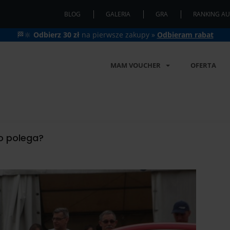
BLOG
GALERIA
GRA
RANKING AU
🏁🔆
Odbierz 30 zł
na pierwsze zakupy »
Odbieram rabat
MAM VOUCHER
OFERTA
o polega?