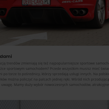
odami
olucją trendów zmieniają się też najpopularniejsze sportowe samoc
ażdżce sportowym samochodem? Przede wszystkim musisz mieć świa
po torze to pośrednicy, którzy sprzedają usługi innych. Na polsk
ików można policzyć na palcach jednej ręki. Wśród nich przodującą
cić uwagę. Mamy duży wybór nowoczesnych samochodów, atrakcyjne 