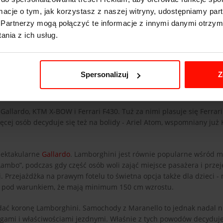
ormacje o tym, jak korzystasz z naszej witryny, udostępniamy p
Partnerzy mogą połączyć te informacje z innymi danymi otrzym
nia z ich usług.
Spersonalizuj
Z
allardo, KTM X-BOW i Ferrari F430. Tuż za nimi plasuje się Ferrari 4
ięcej osób decyduje się też na bolidy - Ariel Atom, wspomniany już
spektakularne
Gallardo
. Lamborghini jest równie popularne wśród mę
Lambo”, podczas gdy część osób woli zająć miejsce pasażera i przej
. Przejażdżka na prawym fotelu to świetna opcja także dla dzieci 
w i pod warunkiem, że mają minimum 150 cm wzrostu.
ddać koronę Lamborghini. Samochody z Maranello to jednak nadal n
gami i właściwościami jezdnymi. Właśnie z tych powodów decyduje