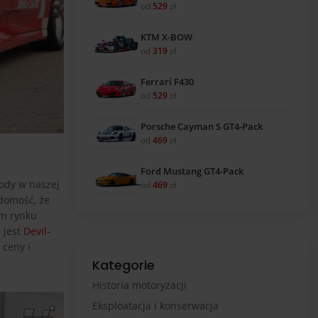
od
529
zł
KTM X-BOW
od
319
zł
Ferrari F430
od
529
zł
Porsche Cayman S GT4-Pack
od
469
zł
Ford Mustang GT4-Pack
hody w naszej
od
469
zł
domość, że
im rynku
 jest
Devil-
ceny i
Kategorie
Historia motoryzacji
Eksploatacja i konserwacja