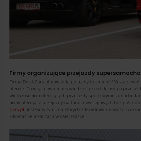
Firmy organizujące przejazdy supersamoch
Firma Devil-Cars.pl powstała po to, by to zmienić! Wraz z ew
ofercie. Co więc powinieneś wiedzieć przed decyzją o przej
większość firm oferujących przejazdy sportowymi samochodami 
firmy oferujące przejazdy na torach wyścigowych bez pośredn
Cars.pl
. Jesteśmy tymi, na których zdecydowanie warto zwró
kilkanaście lokalizacji w całej Polsce!