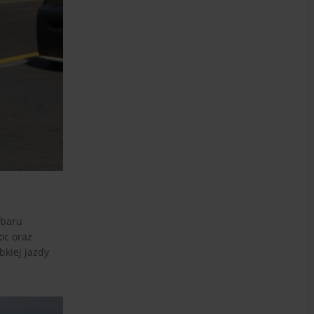
ubaru
oc oraz
kiej jazdy