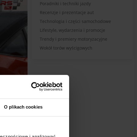
Poradniki i techniki jazdy
Recenzje i prezentacje aut
Technologia i części samochodowe
Lifestyle, wydarzenia i promocje
Trendy i premiery motoryzacyjne
Wokół torów wyścigowych
O plikach cookies
ołecznościowe i analizować