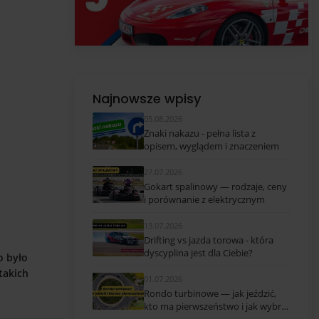
Najnowsze wpisy
05.08.2026
Znaki nakazu - pełna lista z
opisem, wyglądem i znaczeniem
27.07.2026
Gokart spalinowy — rodzaje, ceny
i porównanie z elektrycznym
13.07.2026
Drifting vs jazda torowa - która
dyscyplina jest dla Ciebie?
o było
takich
01.07.2026
Rondo turbinowe — jak jeździć,
kto ma pierwszeństwo i jak wybrać