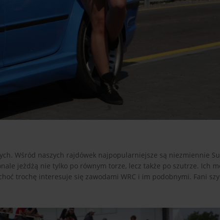
yc
h. Wśród naszych rajdówek najpopularniejsze są niezmiennie S
ale jeżdżą nie tylko po równym torze, lecz także po szutrze. Ich m
hoć trochę interesuje się zawodami WRC i im podobnymi. Fani szyb