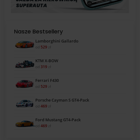
Nasze Bestsellery
Lamborghini Gallardo
od
529
zł
KTM X-BOW
od
319
zł
Ferrari F430
od
529
zł
Porsche Cayman S GT4-Pack
od
469
zł
Ford Mustang GT4-Pack
od
469
zł