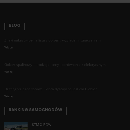
BLOG
Znaki nakazu - pełna lista z opisem, wyglądem i znaczeniem
Więcej
Gokart spalinowy — rodzaje, ceny i porównanie z elektrycznym
Więcej
Drifting vs jazda torowa - która dyscyplina jest dla Ciebie?
Więcej
RANKING SAMOCHODÓW
KTM X-BOW