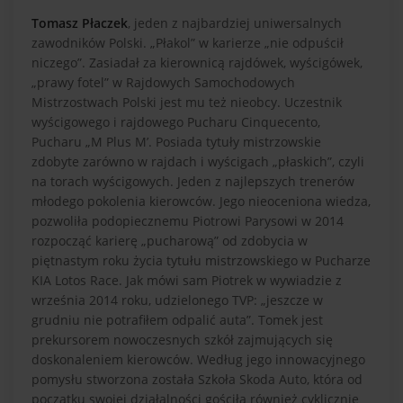
Tomasz Płaczek
, jeden z najbardziej uniwersalnych
zawodników Polski. „Płakol” w karierze „nie odpuścił
niczego”. Zasiadał za kierownicą rajdówek, wyścigówek,
„prawy fotel” w Rajdowych Samochodowych
Mistrzostwach Polski jest mu też nieobcy. Uczestnik
wyścigowego i rajdowego Pucharu Cinquecento,
Pucharu „M Plus M’. Posiada tytuły mistrzowskie
zdobyte zarówno w rajdach i wyścigach „płaskich”, czyli
na torach wyścigowych. Jeden z najlepszych trenerów
młodego pokolenia kierowców. Jego nieoceniona wiedza,
pozwoliła podopiecznemu Piotrowi Parysowi w 2014
rozpocząć karierę „pucharową” od zdobycia w
piętnastym roku życia tytułu mistrzowskiego w Pucharze
KIA Lotos Race. Jak mówi sam Piotrek w wywiadzie z
września 2014 roku, udzielonego TVP: „jeszcze w
grudniu nie potrafiłem odpalić auta”. Tomek jest
prekursorem nowoczesnych szkół zajmujących się
doskonaleniem kierowców. Według jego innowacyjnego
pomysłu stworzona została Szkoła Skoda Auto, która od
początku swojej działalności gościła również cyklicznie