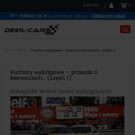
KONTAKT
0
🏁🔆
Odbierz 30 zł
na pierwsze zakupy »
Odbieram rabat
Togg
navi
Home
Blog
Puchary wyścigowe – prawda o kierowcach… (część 1)
Puchary wyścigowe – prawda o
kierowcach… (część 1)
Kategoria: Wokół torów wyścigowych