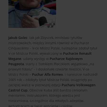
Jakub Golec
: tak jak Zbyszek, mnóstwo tytułów
mistrzowskich, między innymi również w Pucharze
Cinquecento – V-ce Mistrz Polski, następnie zdobył tytuł
V-ce Mistrza Polski, wywalczony w
Pucharze Renault
Megane
, udany występ w
Pucharze Rajdowym
Peugeota
, starty z Tomkiem Płaczkiem, wyjątkowo „na
prawym fotelu” – i doskonałe czwarte miejsce, V-ce
Mistrz Polski –
Puchar Alfa Romeo
, i nareszcie nadszedł
2005 rok – zdobyty tytuł Mistrza Polski, osiągnięty po
zaciętej walce w pierwszej edycji
Pucharu Volkswagen
Castrol Cup.
Obecnie Kuba jest bardzo cenionym
mentorem, instruktorem, którego wiedza jest
nieoceniona, szczególnie dla młodych adeptów,
wchodzących w świat wyścigów i rajdów