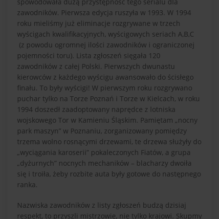
spowodowała dużą przystępność tego serialu dla
zawodników. Pierwsza edycja ruszyła w 1993. W 1994
roku mieliśmy już eliminacje rozgrywane w trzech
wyścigach kwalifikacyjnych, wyścigowych seriach A,B,C
(z powodu ogromnej ilości zawodników i ograniczonej
pojemności toru). Lista zgłoszeń sięgała 120
zawodników z całej Polski. Pierwszych dwunastu
kierowców z każdego wyścigu awansowało do ścisłego
finału. To były wyścigi! W pierwszym roku rozgrywano
puchar tylko na Torze Poznań i Torze w Kielcach, w roku
1994 doszedł zaadoptowany naprędce z lotniska
wojskowego Tor w Kamieniu Śląskim. Pamiętam „nocny
park maszyn” w Poznaniu, zorganizowany pomiędzy
trzema wolno rosnącymi drzewami, te drzewa służyły do
„wyciągania karoserii” pokaleczonych Fiatów, a grupa
„dyżurnych” nocnych mechaników – blacharzy dwoiła
się i troiła, żeby rozbite auta były gotowe do następnego
ranka.
Nazwiska zawodników z listy zgłoszeń budzą dzisiaj
respekt, to przyszli mistrzowie, nie tylko krajowi. Skupmy