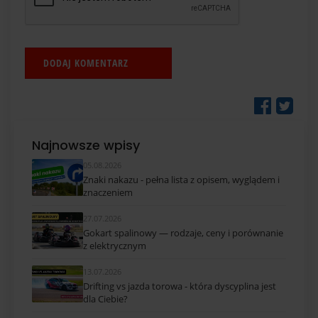
Najnowsze wpisy
05.08.2026
Znaki nakazu - pełna lista z opisem, wyglądem i
znaczeniem
27.07.2026
Gokart spalinowy — rodzaje, ceny i porównanie
z elektrycznym
13.07.2026
Drifting vs jazda torowa - która dyscyplina jest
dla Ciebie?