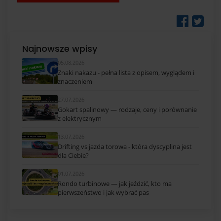
Najnowsze wpisy
05.08.2026
Znaki nakazu - pełna lista z opisem, wyglądem i
znaczeniem
27.07.2026
Gokart spalinowy — rodzaje, ceny i porównanie
z elektrycznym
13.07.2026
Drifting vs jazda torowa - która dyscyplina jest
dla Ciebie?
01.07.2026
Rondo turbinowe — jak jeździć, kto ma
pierwszeństwo i jak wybrać pas