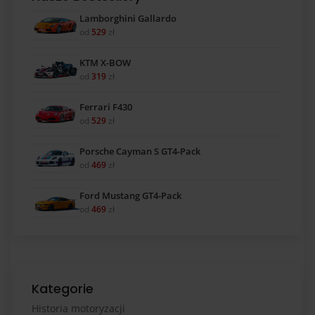
Lamborghini Gallardo
od
529
zł
KTM X-BOW
od
319
zł
Ferrari F430
od
529
zł
Porsche Cayman S GT4-Pack
od
469
zł
Ford Mustang GT4-Pack
od
469
zł
Kategorie
Historia motoryzacji