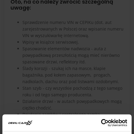
Oto, na co należy zwrócić szczególną
uwagę:
Sprawdzenie numeru VIN w CEPiKu (dot. aut
zarejestrowanych w Polsce) oraz wpisanie numeru
VIN w wyszukiwarkę internetową.
Wpisy w książce serwisowej.
Spasowanie elementów nadwozia - auta z
powypadkową przeszłością mogą mieć nierówno
spasowane drzwi, reflektory itd.
Ślady korozji - szukaj ich na masce, klapie
bagażnika, pod kołem zapasowym, progach,
nadkolach, dachu oraz pod listwami ozdobnymi.
Stan szyb - czy wszystkie pochodzą z tego samego
roku i od tego samego producenta.
Działanie drzwi - w autach powypadkowych mogą
ciężko chodzić.
Działanie zamków i centralnego zamka.
Działanie i stan lamp.
Stan opon.