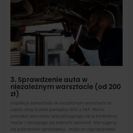
3. Sprawdzenie auta w
niezależnym warsztacie (od 200
zł)
Inspekcja samochodu w niezależnym warsztacie to
często złoty środek pomiędzy ASO a SKP. Warto
poszukać warsztatu specjalizującego się w konkretnej
marce i cieszącego się dobrymi opiniami. Nie sugeruj
się poleceniem sprzedawcy - może on zaproponować