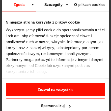
Grubość klocków i tarcz.
Zgoda
Szczegóły
O plikach cookies
Silnik - czy nie ma wycieków oleju, płynu
chłodniczego, czy wyposażenie jest kompletne,
stan paska wieloklinowego i rozrządu.
Sprawdzenie poziomu płynów eksploatacyjnych,
Niniejsza strona korzysta z plików cookie
czy pod korkiem wlewu oleju nie ma białego
Wykorzystujemy pliki cookie do spersonalizowania treści
nalotu.
i reklam, aby oferować funkcje społecznościowe i
Osłuchanie silnika - praca powinna być
analizować ruch w naszej witrynie. Informacje o tym, jak
równomierna, bez drgań, szumów, dzwonienia i
korzystasz z naszej witryny, udostępniamy partnerom
innych metalicznych odgłosów.
społecznościowym, reklamowym i analitycznym.
Barwa spalin - po uruchomieniu silnika powinna
Partnerzy mogą połączyć te informacje z innymi danymi
być bezbarwna, ewentualnie biała przy niskich
temperaturach
otrzymanymi od Ciebie lub uzyskanymi podczas
Zużycie elementów wnętrza - czy jest adekwatne
korzystania z ich usług.
do przebiegu - kierownica, gałka zmiany biegów,
boczki foteli, pedały itd.
Stan klimatyzacji - czy chłodzi już na biegu
Zezwól na wszystkie
jałowym.
Działanie wszystkich przełączników i guzików w
aucie.
Spersonalizuj