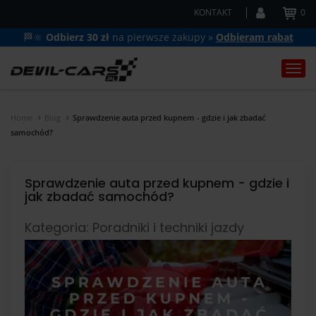
KONTAKT
0
🏁🔆
Odbierz 30 zł
na pierwsze zakupy »
Odbieram rabat
Togg
navi
Home
Blog
Sprawdzenie auta przed kupnem - gdzie i jak zbadać
samochód?
Sprawdzenie auta przed kupnem - gdzie i
jak zbadać samochód?
Kategoria: Poradniki i techniki jazdy