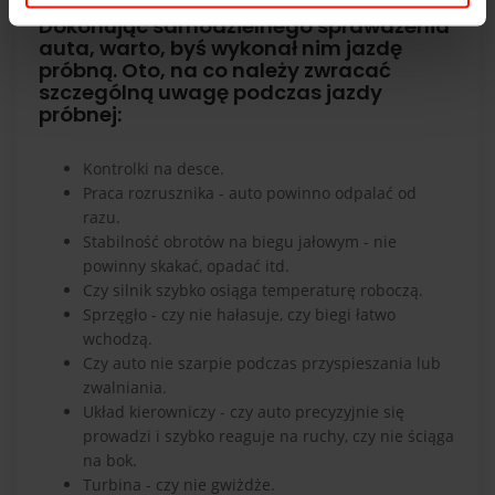
Dokonując samodzielnego sprawdzenia
auta, warto, byś wykonał nim jazdę
próbną. Oto, na co należy zwracać
szczególną uwagę podczas jazdy
próbnej:
Kontrolki na desce
.
Praca rozrusznika - auto powinno odpalać od
razu.
Stabilność obrotów na biegu jałowym - nie
powinny skakać, opadać itd.
Czy silnik szybko osiąga temperaturę roboczą.
Sprzęgło - czy nie hałasuje,
czy biegi łatwo
wchodzą
.
Czy auto nie szarpie podczas przyspieszania lub
zwalniania.
Układ kierowniczy - czy auto precyzyjnie się
prowadzi i szybko reaguje na ruchy, czy nie ściąga
na bok.
Turbina
- czy nie gwiżdże.