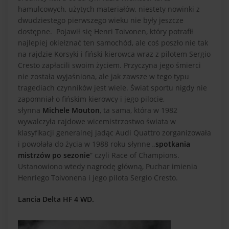
hamulcowych, użytych materiałów, niestety nowinki z
dwudziestego pierwszego wieku nie były jeszcze
dostępne. Pojawił się Henri Toivonen, który potrafił
najlepiej okiełznać ten samochód, ale coś poszło nie tak
na rajdzie Korsyki i fiński kierowca wraz z pilotem Sergio
Cresto zapłacili swoim życiem. Przyczyna jego śmierci
nie została wyjaśniona, ale jak zawsze w tego typu
tragediach czynników jest wiele. Świat sportu nigdy nie
zapomniał o fińskim kierowcy i jego pilocie,
słynna
Michele Mouton
, ta sama, która w 1982
wywalczyła rajdowe wicemistrzostwo świata w
klasyfikacji generalnej jadąc Audi Quattro zorganizowała
i powołała do życia w 1988 roku słynne „
spotkania
mistrzów po sezonie
” czyli Race of Champions.
Ustanowiono wtedy nagrodę główną, Puchar imienia
Henriego Toivonena i jego pilota Sergio Cresto.
Lancia Delta HF 4 WD.