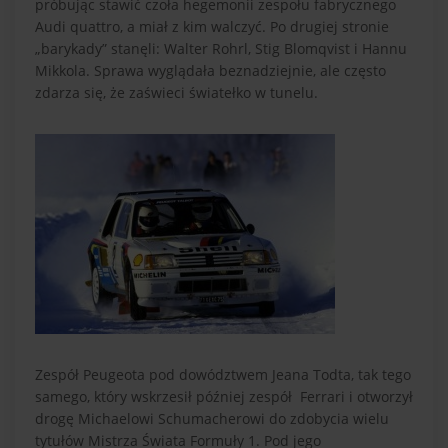
próbując stawić czoła hegemonii zespołu fabrycznego
Audi quattro, a miał z kim walczyć. Po drugiej stronie
„barykady” stanęli: Walter Rohrl, Stig Blomqvist i Hannu
Mikkola. Sprawa wyglądała beznadziejnie, ale często
zdarza się, że zaświeci światełko w tunelu.
Zespół Peugeota pod dowództwem Jeana Todta, tak tego
samego, który wskrzesił później zespół Ferrari i otworzył
drogę Michaelowi Schumacherowi do zdobycia wielu
tytułów Mistrza Świata Formuły 1. Pod jego