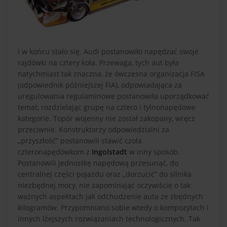
I w końcu stało się. Audi postanowiło napędzać swoje
rajdówki na cztery koła. Przewaga, tych aut była
natychmiast tak znaczna, że ówczesna organizacja FISA
(odpowiednik późniejszej FIA), odpowiadająca za
uregulowania regulaminowe postanowiła uporządkować
temat, rozdzielając grupę na cztero i tylnonapędowe
kategorie. Topór wojenny nie został zakopany, wręcz
przeciwnie. Konstruktorzy odpowiedzialni za
„przyszłość” postanowili stawić czoła
czteronapędówkom z
Ingolstadt
w inny sposób.
Postanowili jednostkę napędową przesunąć, do
centralnej części pojazdu oraz „dorzucić” do silnika
niezbędnej mocy, nie zapominając oczywiście o tak
ważnych aspektach jak odchudzenie auta ze zbędnych
kilogramów. Przypomniano sobie wtedy o kompozytach i
innych lżejszych rozwiązaniach technologicznych. Tak