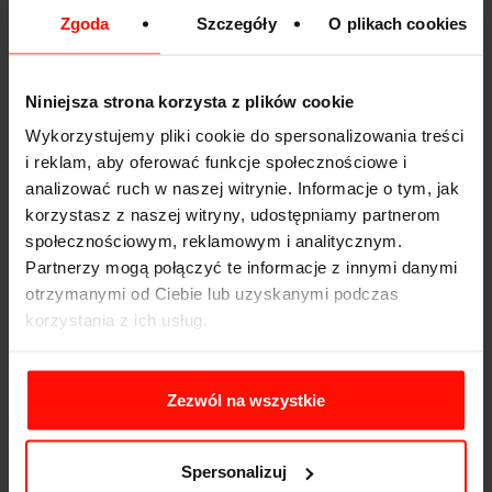
z dużym wyprzedzeniem prace nad nowym modelem.
Zgoda
Szczegóły
O plikach cookies
Doładowany silnik pozostał z przodu jak w modelu
seryjnym, moc 300 KM, napęd na cztery łapy. Wszystko
to zostało „wrzucone” do gustownej, muskularnej
Niniejsza strona korzysta z plików cookie
karoserii. Nostalgia za B grupowymi autami była
Wykorzystujemy pliki cookie do spersonalizowania treści
wszechobecna, ale… Kierowcami fabrycznymi
i reklam, aby oferować funkcje społecznościowe i
wspomnianej Lanci w pamiętnym 1987 byli: Miki
Biasion, Markku Alen i Juha Kankkunen. W 1988 na
analizować ruch w naszej witrynie. Informacje o tym, jak
trasach rajdowych pojawiła się Lancia Delta HF
korzystasz z naszej witryny, udostępniamy partnerom
Integrale. Nową „dziewczynę” odchudzono, poszerzono
społecznościowym, reklamowym i analitycznym.
jej „sukienkę”, dodano jeden bieg w skrzyni i
Partnerzy mogą połączyć te informacje z innymi danymi
powiększono wydajność turbiny. Potem przyszła kolej
otrzymanymi od Ciebie lub uzyskanymi podczas
na
silnik szesnastozaworowy
, wersja ta została
korzystania z ich usług.
oznaczona symbolem 16V. Co by nie powiedzieć, lata
1983 do 1992 Samochodowych Rajdowych Mistrzostw
Świata były naznaczone obecnością Lanci, marka ta
Zezwól na wszystkie
wyznaczała trendy rozwojowe, skupiła wokoło swojego
programu najlepszych kierowców rajdowych świata.
Pozostała legendą.
Spersonalizuj