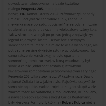
dowództwem zbudowano, na bazie kształtów
małego
Peugeota 205
, model pod
nazwą
T16.
Konstruktorzy 205-ki zrównoważyli napędy,
umieścili oczywiście centralnie silnik, zadbali o
niewielką masę pojazdu, „docisnęli” je aerodynamicznie
do ziemi, a napęd przekazali na wielocalowe cztery koła.
Tak w skrócie, stworzyli po prostu jedną z największych
legend rajdowych świata. Oczywiście z seryjnym
samochodem tej marki nie miało to wiele wspólnego, ale
potrzebne seryjne dwieście sztuk wyprodukowano. Już
samo założenie konstrukcyjne było oparte na
samonośnej ramie rurowej, w którą wbudowany był
silnik, a całość „obłożona” została gustownymi
kevlarowymi kompozytami przypominającymi seryjnego
Peugeota 205 tylko z zewnątrz. W każdym razie Dawid
pokonał Goliata i to w jakim stylu. Rajdówka oczywiście
sama nie pojedzie. Wokół projektu Peugeot skupił wiele
znakomitośći: Ari Vatanena, Timo Salonena, Bruno Saby,
a nawet epizody rajdowe zaliczył Carlos Reutemann,
były kierowca Formuły 1, który jak
Robert Kubica
nieźle