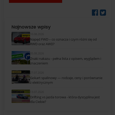
Najnowsze wpisy
10.08.2026
Napęd FWD – co oznacza i czym różni się od
RWD oraz AWD?
05.08.2026
Znaki nakazu - pełna lista z opisem, wyglądem i
znaczeniem
27.07.2026
Gokart spalinowy — rodzaje, ceny i porównanie
z elektrycznym
13.07.2026
Drifting vs jazda torowa - która dyscyplina jest
dla Ciebie?