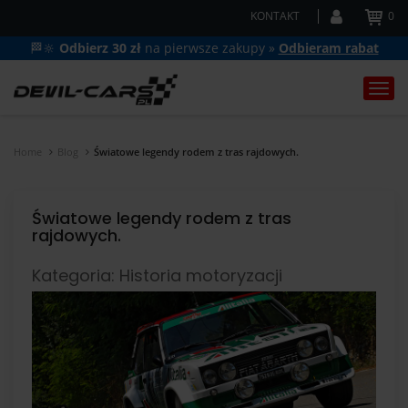
KONTAKT
0
🏁🔆
Odbierz 30 zł
na pierwsze zakupy »
Odbieram rabat
Togg
navi
Home
Blog
Światowe legendy rodem z tras rajdowych.
Światowe legendy rodem z tras
rajdowych.
Kategoria: Historia motoryzacji