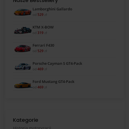
Nasze Bestsellery
Lamborghini Gallardo
od
529
zł
KTM X-BOW
od
319
zł
Ferrari F430
od
529
zł
Porsche Cayman S GT4-Pack
od
469
zł
Ford Mustang GT4-Pack
od
469
zł
Kategorie
Historia motoryzacji