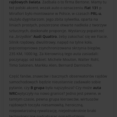
rajdowych świata
. Zadbała o to firma Bertone. Mamy tu
też polski akcent, wszak auto o oznaczeniu
Fiat 131
p
Mirafiori było montowane w Polsce, w czasach
PRL-u
,
służyło dygnitarzom. Jego zbita sylwetka, oparta na
liniach prostych, poszerzone otwarte nadkola z tworzyw
sztucznych, doskonałe proporcje. Wystarczy popatrzeć
na „brzydkie”
Audi Quattro
, żeby zakochać się we Fiacie.
Silnik rzędowy, dwulitrowy, napęd na tylne koła,
pięciostopniowa zsynchronizowana skrzynia biegów,
235 KM, 1000 kg. Za kierownicą tego auta zasiadali:
poczynając od kobiet: Michele Mouton, Walter Rohl,
Timo Salonen, Markku Alen, Bernard Darnische.
Część fanów, znawców i bacznych obserwatorów rajdów
samochodowych będzie nieustannie zadawało sobie
pytanie, czy
B grupa
była najszybsza? Czy może
auta
WRC
wytyczyły na nowo granice? Jedno jest pewne, w
tamtym czasie, pewna grupa kierowców, wirtuozów
rajdowych toczyła niesamowitą, heroiczną,
niepowtarzalną rywalizację, niejednokrotnie braki
technologiczne nadrabiając ponadludzkimi