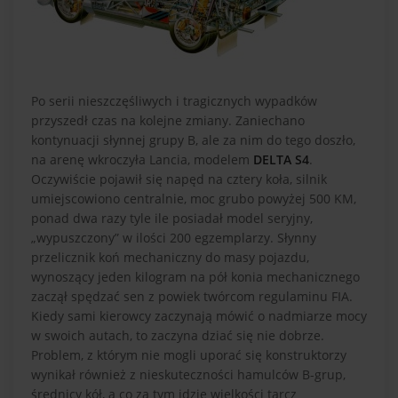
Po serii nieszczęśliwych i tragicznych wypadków
przyszedł czas na kolejne zmiany. Zaniechano
kontynuacji słynnej grupy B, ale za nim do tego doszło,
na arenę wkroczyła Lancia, modelem
DELTA S4
.
Oczywiście pojawił się napęd na cztery koła, silnik
umiejscowiono centralnie, moc grubo powyżej 500 KM,
ponad dwa razy tyle ile posiadał model seryjny,
„wypuszczony” w ilości 200 egzemplarzy. Słynny
przelicznik koń mechaniczny do masy pojazdu,
wynoszący jeden kilogram na pół konia mechanicznego
zaczął spędzać sen z powiek twórcom regulaminu FIA.
Kiedy sami kierowcy zaczynają mówić o nadmiarze mocy
w swoich autach, to zaczyna dziać się nie dobrze.
Problem, z którym nie mogli uporać się konstruktorzy
wynikał również z nieskuteczności hamulców B-grup,
średnicy kół, a co za tym idzie wielkości tarcz