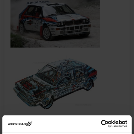
Zupełnie inna filozofia budowy tego auta spowodowała
spory przełom.
Lancia
jako jedyny producent rozpoczęła