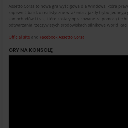
Assetto Corsa to nowa gra wyścigowa dla Windows, która praw
zapewnić bardzo realistyczne wrażenia z jazdy trybu jednego gr
samochodów i tras, które zostały opracowane za pomocą tech
odtwarzania rzeczywistych środowiskach silnikowe World Raci
Official site
and
Facebook Assetto Corsa
GRY NA KONSOLĘ