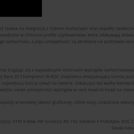
eż stawia na integrację z trybem multiplayer oraz aspekty społeczn
To osadzone w chmurze profile użytkowników, które zdobywają dośw
ego samochodu, a jego umiejętności są określane na podstawie wcz
nsę ścigając się z największymi mistrzami wyścigów samochodowych
j Race Of Champions! W ROC znajdziesz emocjonujący turniej puc
 największą ilością rywali na świecie. Zobaczysz też walkę kierowc
wdzisz swoje umiejętności wyścigów w serii head-to-head na równo
jazdy w wysokiej jakości graficznej, różne trasy, znajdziesz własny
ozycji: KTM X-Bow, VW Scirocco, RX-150, Solution F Prototype, ROC C
Skoda Fabi