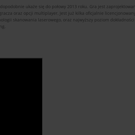
dopodobnie ukaże się do połowy 2013 roku. Gra jest zaprojektowan
acza oraz opcji multiplayer, Jest już kilka oficjalnie licencjonowan
nologii skanowania laserowego, oraz najwyższy poziom dokładnośc
ng.