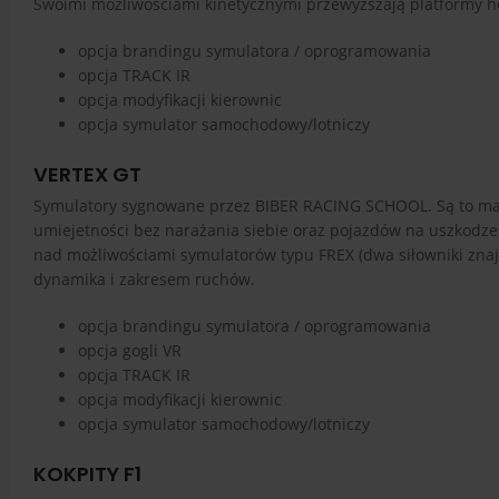
Swoimi możliwościami kinetycznymi przewyższają platformy h
opcja brandingu symulatora / oprogramowania
opcja TRACK IR
opcja modyfikacji kierownic
opcja symulator samochodowy/lotniczy
VERTEX GT
Symulatory sygnowane przez BIBER RACING SCHOOL. Są to mas
umiejetności bez narażania siebie oraz pojazdów na uszkodze
nad możliwościami symulatorów typu FREX (dwa siłowniki znajd
dynamika i zakresem ruchów.
opcja brandingu symulatora / oprogramowania
opcja gogli VR
opcja TRACK IR
opcja modyfikacji kierownic
opcja symulator samochodowy/lotniczy
KOKPITY F1