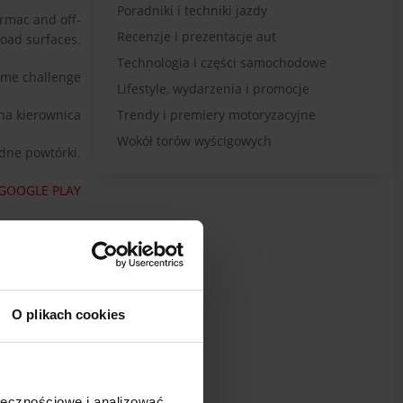
Poradniki i techniki jazdy
armac and off-
Recenzje i prezentacje aut
road surfaces.
Technologia i części samochodowe
ime challenge
Lifestyle, wydarzenia i promocje
lna kierownica
Trendy i premiery motoryzacyjne
Wokół torów wyścigowych
dne powtórki.
GOOGLE PLAY
Zobacz film
acebook page
O plikach cookies
raz pilotów.
samochodów
ineering
ołecznościowe i analizować