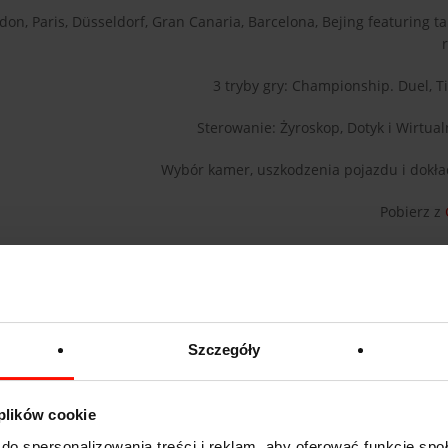
don, Paris, Düsseldorf, Gran Canaria, Barcelona, Bejing featuring t
3 tryby gry: Championship. Duel, T
Sterowanie: Żyroskop, Dotyk i Wirtua
Wybór kamer, uszkodzenia pojazdu i dokła
Pobierz z
F
Szczegóły
 symulujacych zjawiska fizyczne oddziaływujacych na kierowców o
 wojska. Przed wyruszeniem na misje szkolono w nich kierowców 
ram jest rozwijany przez USACE - Cold Regions Research and Eng
 plików cookie
do spersonalizowania treści i reklam, aby oferować funkcje sp