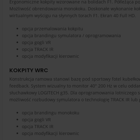
Ergonomiczne kokpity wzorowane na bolidach F1. Półleżąca poz
Możliwość obrendowania monokoku. Doskonałe wykonanie kokpi
wirtualnym wyścigu na słynnych torach F1. Ekran 40 Full HD.
opcja przemalowania kokpitu
opcja brandingu symulatora / oprogramowania
opcja gogli VR
opcja TRACK IR
opcja modyfikacji kierownic
KOKPITY WRC
Konstrukcja ramowa stanowi bazę pod sportowy fotel kubełkow
feedback. System wizualny to monitor 40" 200 Hz w celu oddan
słuchawkowy LOGITECH g35. Dla oprogramowania lotniczego st
możliwość rozbudowy symulatora o technologię TRACK IR lub 
opcja brandingu monokoku
opcja gogli VR
opcja TRACK IR
opcja modyfikacji kierownic