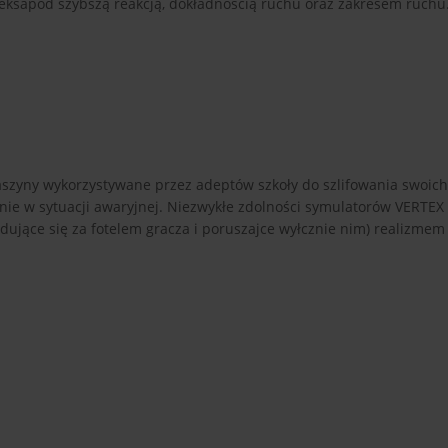
eksapod szybszą reakcją, dokładnością ruchu oraz zakresem ruchu
zyny wykorzystywane przez adeptów szkoły do szlifowania swoich
nie w sytuacji awaryjnej. Niezwykłe zdolności symulatorów VERTEX
ujące się za fotelem gracza i poruszajce wyłcznie nim) realizmem