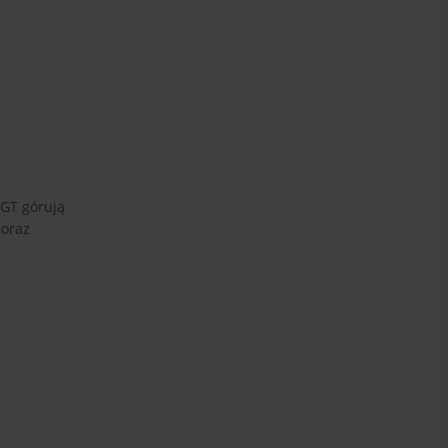
.
 GT górują
 oraz