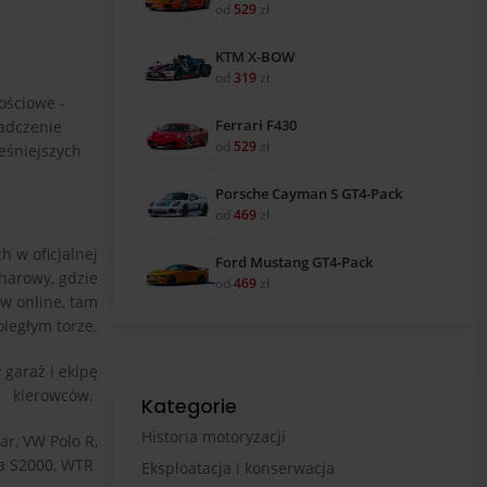
od
529
zł
KTM X-BOW
od
319
zł
ościowe -
Ferrari F430
iadczenie
od
529
zł
eśniejszych
Porsche Cayman S GT4-Pack
od
469
zł
 w oficjalnej
Ford Mustang GT4-Pack
harowy, gdzie
od
469
zł
ów online, tam
ległym torze.
 garaż i ekipę
kierowców.
Kategorie
Historia motoryzacji
ar, VW Polo R,
a S2000, WTR
Eksploatacja i konserwacja