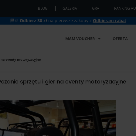
BLOG
GALERIA
GRA
RANKING AU
🏁🔆
Odbierz 30 zł
na pierwsze zakupy »
Odbieram rabat
MAM VOUCHER
OFERTA
r na eventy motoryzacyjne
zanie sprzętu i gier na eventy motoryzacyjne