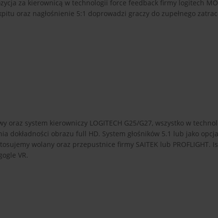
ycja za kierownicą w technologii force feedback firmy logitech M
tu oraz nagłośnienie 5:1 doprowadzi graczy do zupełnego zatrac
y oraz system kierowniczy LOGITECH G25/G27, wszystko w technolo
ia dokładności obrazu full HD. System głośników 5.1 lub jako opcj
osujemy wolany oraz przepustnice firmy SAITEK lub PROFLIGHT. Is
gogle VR.