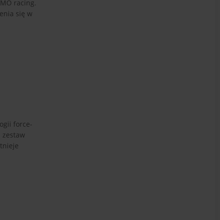
OMO racing.
enia się w
gii force-
a zestaw
tnieje