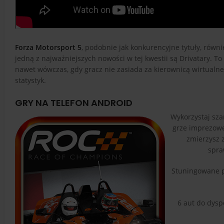
Forza Motorsport 5
, podobnie jak konkurencyjne tytuły, równi
jedną z najważniejszych nowości w tej kwestii są Drivatary. 
nawet wówczas, gdy gracz nie zasiada za kierownicą wirtualn
statystyk.
GRY NA TELEFON ANDROID
Wykorzystaj sza
grze imprezowe
zmierzysz z
spra
Stuningowane po
6 aut do dysp