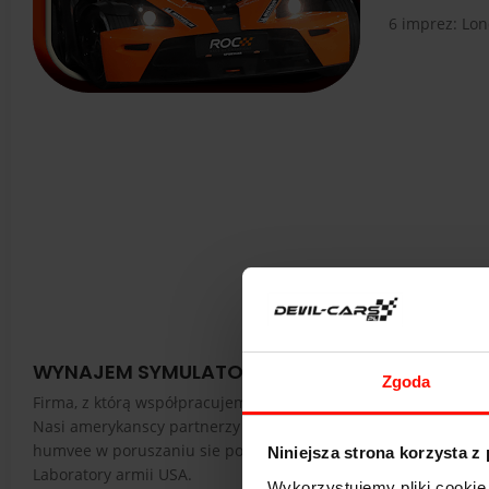
6 imprez: Lon
WYNAJEM SYMULATORÓW
Zgoda
Firma, z którą współpracujemy zajmuje się wynajmem urzadzeń
Nasi amerykanscy partnerzy tworzyli te maszyny na potrzeby
humvee w poruszaniu sie po trudnym terenie pustynnym. Prog
Niniejsza strona korzysta z
Laboratory armii USA.
Wykorzystujemy pliki cookie 