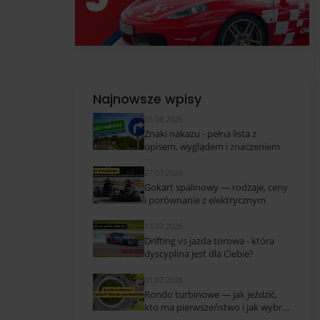
Najnowsze wpisy
05.08.2026
Znaki nakazu - pełna lista z
opisem, wyglądem i znaczeniem
27.07.2026
Gokart spalinowy — rodzaje, ceny
i porównanie z elektrycznym
13.07.2026
Drifting vs jazda torowa - która
dyscyplina jest dla Ciebie?
01.07.2026
Rondo turbinowe — jak jeździć,
kto ma pierwszeństwo i jak wybrać