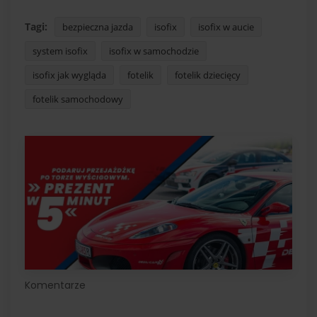
Tagi:
bezpieczna jazda
isofix
isofix w aucie
system isofix
isofix w samochodzie
isofix jak wygląda
fotelik
fotelik dziecięcy
fotelik samochodowy
Komentarze