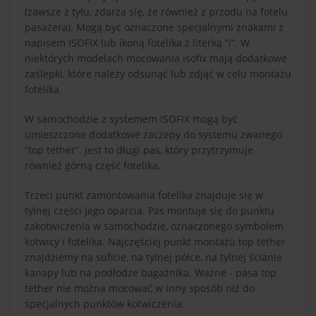
(zawsze z tyłu, zdarza się, że również z przodu na fotelu
pasażera). Mogą być oznaczone specjalnymi znakami z
napisem ISOFIX lub ikoną fotelika z literką “i”. W
niektórych modelach mocowania isofix mają dodatkowe
zaślepki, które należy odsunąć lub zdjąć w celu montażu
fotelika.
W samochodzie z systemem ISOFIX mogą być
umieszczone dodatkowe zaczepy do systemu zwanego
“top tether”. Jest to długi pas, który przytrzymuje
również górną część fotelika.
Trzeci punkt zamontowania fotelika znajduje się w
tylnej części jego oparcia. Pas montuje się do punktu
zakotwiczenia w samochodzie, oznaczonego symbolem
kotwicy i fotelika. Najczęściej punkt montażu top tether
znajdziemy na suficie, na tylnej półce, na tylnej ścianie
kanapy lub na podłodze bagażnika. Ważne - pasa top
tether nie można mocować w inny sposób niż do
specjalnych punktów kotwiczenia.