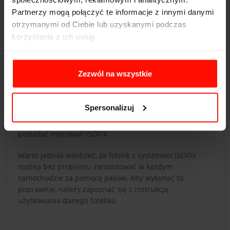
Partnerzy mogą połączyć te informacje z innymi danymi
Możesz też sprawdzić instrukcję obsługi samochodu,
otrzymanymi od Ciebie lub uzyskanymi podczas
gdzie producent zazwyczaj informuje o dostępności i
korzystania z ich usług.
lokalizacji zaczepów ISOFIX.
Czy każdy fotelik pasuje do mocowania
ISOFIX?
Zezwól na wszystkie
Nie każdy fotelik dziecięcy pasuje do ISOFIX, bo nie
każdy musi być wyposażony w ten system. Konsumenci
Spersonalizuj
nadal mogą legalnie kupować i używać fotelików
zgodnych ze starszym standardem, które mogą nie
posiadać mocowań ISOFIX.
Warto jednak wiedzieć, że fotelik z systemem ISOFIX
można bez problemu zamontować w każdym
samochodzie za pomocą pasów. Aby wykonać to
poprawnie, należy zapoznać się z instrukcją
użytkowania danego fotelika.