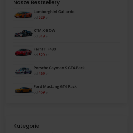
Nasze Bestsellery
Lamborghini Gallardo
od
529
zł
KTM X-BOW
od
319
zł
Ferrari F430
od
529
zł
Porsche Cayman S GT4-Pack
od
469
zł
Ford Mustang GT4-Pack
od
469
zł
Kategorie