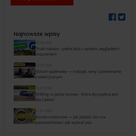
Najnowsze wpisy
05.08.2026
Znaki nakazu - pełna lista z opisem, wyglądem i
znaczeniem
27.07.2026
Gokart spalinowy — rodzaje, ceny i porównanie
z elektrycznym
13.07.2026
Drifting vs jazda torowa - która dyscyplina jest
dla Ciebie?
01.07.2026
Rondo turbinowe — jak jeździć, kto ma
pierwszeństwo i jak wybrać pas