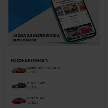
Nasze Bestsellery
Lamborghini Gallardo
od
529
zł
KTM X-BOW
od
319
zł
Ferrari F430
od
529
zł