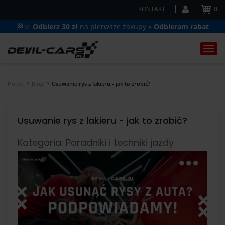
KONTAKT
0
🏁🔆
Odbierz 30 zł
na pierwsze zakupy »
Odbieram rabat
Togg
navi
Home
Blog
Usuwanie rys z lakieru - jak to zrobić?
Usuwanie rys z lakieru - jak to zrobić?
Kategoria: Poradniki i techniki jazdy