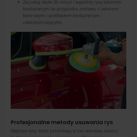
Zaczekaj około 30 minut i wypełnij rysę lakierem
bezbarwnym (w przypadku zestawu z lakierem
kolorowym i podkładem bezbarwnym -
zabezpieczającym).
Profesjonalne metody usuwania rys
Głębsze rysy, które przenikają przez warstwę lakieru