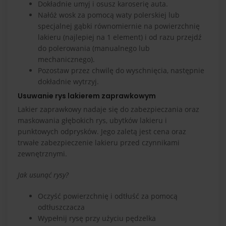
Dokładnie umyj i osusz karoserię auta.
Nałóż wosk za pomocą waty polerskiej lub
specjalnej gąbki równomiernie na powierzchnię
lakieru (najlepiej na 1 element) i od razu przejdź
do polerowania (manualnego lub
mechanicznego).
Pozostaw przez chwilę do wyschnięcia, następnie
dokładnie wytrzyj.
Usuwanie rys lakierem zaprawkowym
Lakier zaprawkowy nadaje się do zabezpieczania oraz
maskowania głębokich rys, ubytków lakieru i
punktowych odprysków. Jego zaletą jest cena oraz
trwałe zabezpieczenie lakieru przed czynnikami
zewnętrznymi.
Jak usunąć rysy?
Oczyść powierzchnię i odtłuść za pomocą
odtłuszczacza
Wypełnij rysę przy użyciu pędzelka