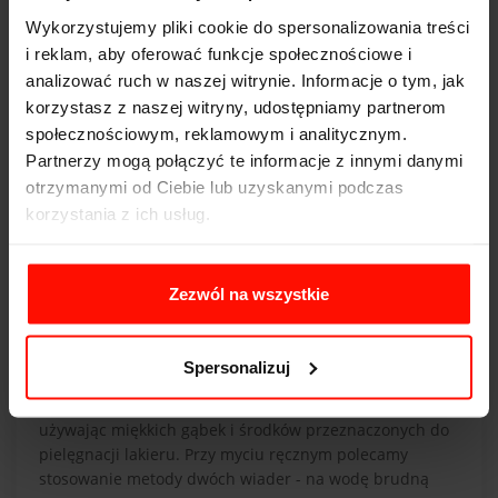
przypomina lakier. Następnie uszkodzenie jest
Wykorzystujemy pliki cookie do spersonalizowania treści
polerowane. Zaletą jest szybkość takiej naprawy
i reklam, aby oferować funkcje społecznościowe i
oraz to, że zachowuje się oryginalną grubość
analizować ruch w naszej witrynie. Informacje o tym, jak
lakieru.
korzystasz z naszej witryny, udostępniamy partnerom
społecznościowym, reklamowym i analitycznym.
Zapobieganie rysom - jak
minimalizować ryzyko powstawania rys
Partnerzy mogą połączyć te informacje z innymi danymi
na lakierze?
otrzymanymi od Ciebie lub uzyskanymi podczas
Rysy na lakierze powstają na skutek zwykłej eksploatacji
korzystania z ich usług.
samochodu. Aby zabezpieczyć karoserię auta przed
mikrouszkodzeniami warto regularnie myć auto oraz
nakładać na lakier wosk, który będzie tworzył dodatkową
Zezwól na wszystkie
barierę zabezpieczającą.
Myjąc samochód, lepiej unikać myjni automatycznych ze
Spersonalizuj
szczotkami. Takie myjnie mogą powodować drobne
uszkodzenia lakieru. Lepiej jest myć samochód ręcznie,
używając miękkich gąbek i środków przeznaczonych do
pielęgnacji lakieru. Przy myciu ręcznym polecamy
stosowanie metody dwóch wiader - na wodę brudną