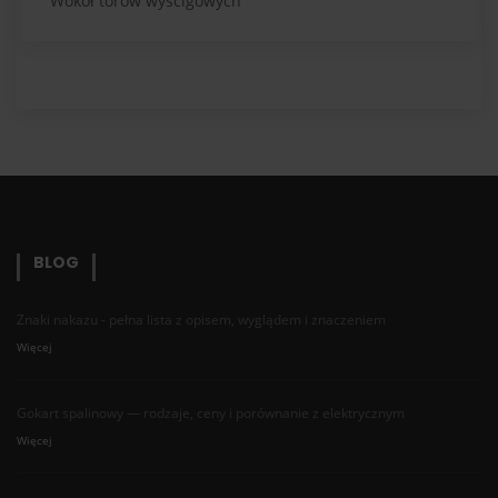
Wokół torów wyścigowych
BLOG
Znaki nakazu - pełna lista z opisem, wyglądem i znaczeniem
Więcej
Gokart spalinowy — rodzaje, ceny i porównanie z elektrycznym
Więcej