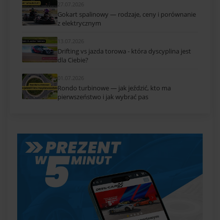
27.07.2026
Gokart spalinowy — rodzaje, ceny i porównanie
z elektrycznym
13.07.2026
Drifting vs jazda torowa - która dyscyplina jest
dla Ciebie?
01.07.2026
Rondo turbinowe — jak jeździć, kto ma
pierwszeństwo i jak wybrać pas