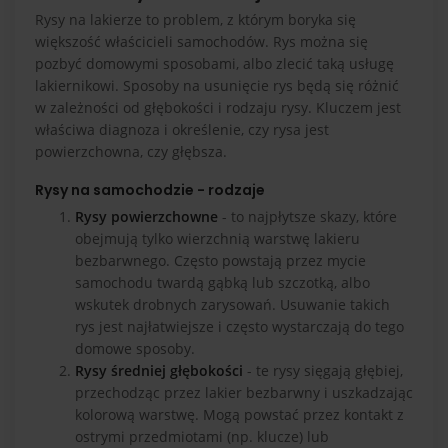
Rysy na lakierze to problem, z którym boryka się
większość właścicieli samochodów. Rys można się
pozbyć domowymi sposobami, albo zlecić taką usługę
lakiernikowi. Sposoby na usunięcie rys będą się różnić
w zależności od głębokości i rodzaju rysy. Kluczem jest
właściwa diagnoza i określenie, czy rysa jest
powierzchowna, czy głębsza.
Rysy na samochodzie - rodzaje
Rysy powierzchowne
- to najpłytsze skazy, które
obejmują tylko wierzchnią warstwę lakieru
bezbarwnego. Często powstają przez mycie
samochodu twardą gąbką lub szczotką, albo
wskutek drobnych zarysowań. Usuwanie takich
rys jest najłatwiejsze i często wystarczają do tego
domowe sposoby.
Rysy średniej głębokości
- te rysy sięgają głębiej,
przechodząc przez lakier bezbarwny i uszkadzając
kolorową warstwę. Mogą powstać przez kontakt z
ostrymi przedmiotami (np. klucze) lub