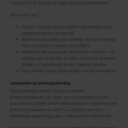
i tańszych aut, którzy nie boją się eksperymentować.
Jak usunąć rysy?
Oczyść i wysusz obszar wokół rysy. Możesz użyć
łagodnego płynu do naczyń
Wybierz białą pastę (nie żelową). Nałóż niewielką
ilość na suchą szmatkę z mikrofibry.
Delikatnie wcieraj pastę okrężnymi ruchami - nie
używaj zbyt dużo siły. Po kilku minutach sprawdź
efekty i w razie konieczności, powtórz proces.
Zmyj resztki pasty ciepłą wodą i osusz mikrofibrą.
Usuwanie rys pastą polerską
Pasta polerska nadaje się do usuwania
powierzchownych rys, które nie są wyczuwalne pod
paznokciem. Dzięki swoim właściwościom lekkościernym
poleruje zmatowienia lakieru, a niektóre wersje z
dodatkowo wypełniają rysy i niwelują ich widoczność.
Pastę, w zależności od rodzaju, można nakładać ręcznie