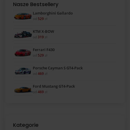
Nasze Bestsellery
Lamborghini Gallardo
od
529
zł
KTM X-BOW
od
319
zł
Ferrari F430
od
529
zł
Porsche Cayman S GT4-Pack
od
469
zł
Ford Mustang GT4-Pack
od
469
zł
Kategorie