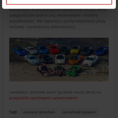
niełatwe zadanie, które wymaga wnikliwości i
staranności. Przed podjęciem ostatecznej decyzji zwróć
uwagę na stan techniczny, serwisowanie i historię
wypadkowości. Nie zapomnij o przeprowadzeniu jazdy
testowej i sprawdzeniu dokumentacji.
Uwielbiasz sportowe auta? Sprawdź naszą ofertę na
przejażdżki sportowymi samochodami
!
Tagi:
używany samochód
samochody używane