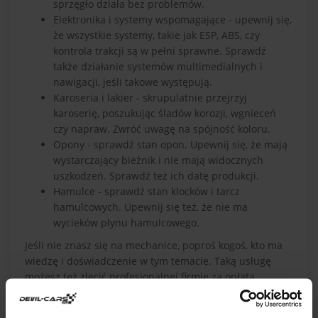
sprzęgło działa bez problemów.
Elektronika i systemy wspomagające - upewnij się,
że wszystkie systemy, takie jak ESP, ABS, czy
kontrola trakcji są w pełni sprawne. Sprawdź
także działanie systemów multimedialnych i
nawigacji, jeśli takowe występują.
Karoseria i lakier - skrupulatnie przejrzyj
karoserię, poszukując śladów korozji, wgnieceń
czy napraw. Zwróć uwagę na spójność koloru.
Opony - sprawdź stan opon. Upewnij się, że mają
wystarczający bieżnik i nie mają widocznych
uszkodzeń. Sprawdź też ich datę produkcji.
Hamulce - sprawdź stan klocków i tarcz
hamulcowych. Upewnij się też, że nie ma
wycieków płynu hamulcowego.
Jeśli nie znasz się na mechanice, poproś kogoś, kto ma
wiedzę i doświadczenie w tym temacie. Taką usługę
możesz też zlecić profesjonalnej firmie za opłatą.