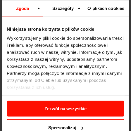
Jazda testowa
Zgoda
Szczegóły
O plikach cookies
Przed podjęciem decyzji o zakupie, koniecznie wykonaj
jazdę testową. To najlepszy sposób, by ocenić, czy dane
auto ci odpowiada: jak się prowadzi i jak reaguje na
Niniejsza strona korzysta z plików cookie
polecenia. Tym sposobem sprawdzisz też inne rzeczy,
które mogą być problematyczne w sportowych autach:
Wykorzystujemy pliki cookie do spersonalizowania treści
widoczność, wymiary, manewrowanie. Dokonasz też
i reklam, aby oferować funkcje społecznościowe i
oceny osiągów oraz lepiej poznasz stan techniczny
analizować ruch w naszej witrynie. Informacje o tym, jak
danego egzemplarza.
korzystasz z naszej witryny, udostępniamy partnerom
społecznościowym, reklamowym i analitycznym.
Partnerzy mogą połączyć te informacje z innymi danymi
otrzymanymi od Ciebie lub uzyskanymi podczas
Dokumentacja
korzystania z ich usług.
Sprawdź dokumentację pojazdu. Upewnij się, że dane w
dokumentacji zgadzają się z tymi na pojeździe. Przejrzyj
książkę serwisową, by dowiedzieć się, czy samochód był
Zezwól na wszystkie
należycie serwisowany. Sprawdź historię wypadkowości
na stronach, które to umożliwiają.
Spersonalizuj
Podsumowując, zakup używanego auta sportowego to