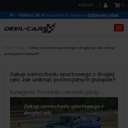
KONTAKT
0
🏁🔆
Odbierz 30 zł
na pierwsze zakupy »
Odbieram rabat
Togg
navi
Home
Blog
Zakup samochodu sportowego z drugiej ręki: Jak uniknąć
potencjalnych pułapek?
Zakup samochodu sportowego z drugiej
ręki: Jak uniknąć potencjalnych pułapek?
Kategoria: Poradniki i techniki jazdy